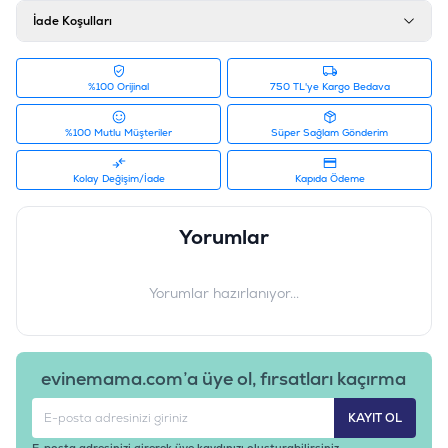
İade Koşulları
%100 Orijinal
750 TL'ye Kargo Bedava
%100 Mutlu Müşteriler
Süper Sağlam Gönderim
Kolay Değişim/İade
Kapıda Ödeme
Yorumlar
Yorumlar hazırlanıyor...
evinemama.com’a üye ol, fırsatları kaçırma
KAYIT OL