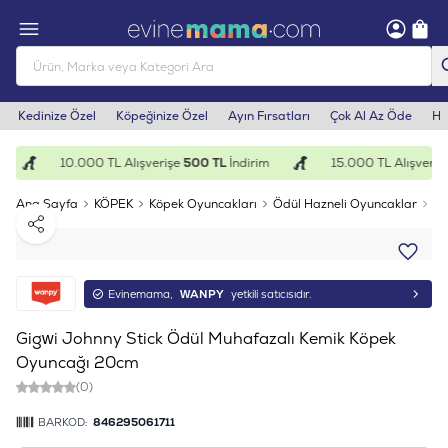
Kedinize Özel
Köpeğinize Özel
Ayın Fırsatları
Çok Al Az Öde
He
10.000 TL Alışverişe
500 TL
İndirim
15.000 TL Alışverişe
Ana Sayfa
KÖPEK
Köpek Oyuncakları
Ödül Hazneli Oyuncaklar
Gi
Paylaş
Evinemama,
WANPY
yetkili satıcısıdır.
Gigwi Johnny Stick Ödül Muhafazalı Kemik Köpek
Oyuncağı 20cm
(0)
BARKOD:
846295061711