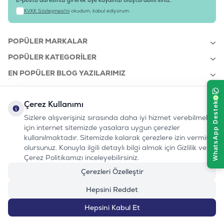
E-posta adresinizi girerek üye kaydınızı oluşturabilirsiniz.
KVKK Sözleşmesi'ni
okudum, kabul ediyorum.
POPÜLER MARKALAR
POPÜLER KATEGORILER
EN POPÜLER BLOG YAZILARIMIZ
EN SON BLOG YAZILARIMIZ
Çerez Kullanımı
KURUMSAL
Sizlere alışverişiniz sırasında daha iyi hizmet verebilmek
için internet sitemizde yasalara uygun çerezler
kullanılmaktadır. Sitemizde kalarak çerezlere izin vermiş
bizi takip edin:
olursunuz. Konuyla ilgili detaylı bilgi almak için Gizlilik ve
0232 7000 212
%100 MUTLU
Instagram
Youtube
Tiktok
Facebook
Linkedin
Çerez Politikamızı inceleyebilirsiniz.
www.evinemama.com
MÜŞTERI HATTI
pati@evinemama.com
(haftaiçi 09.00-17.00)
Çerezleri Özelleştir
Hepsini Reddet
Hepsini Kabul Et