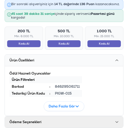
Bir sonraki alışverişiniz için
14
TL değerinde
136
Puan
kazanacaksınız.
45 saat 39 dakika 31 saniye
içinde sipariş verirseniz
Pazartesi günü
kargoda!
200 TL
500 TL
1.000 TL
Min: 6.000 TL
Min: 10.000 TL
Min: 15.000 TL
Kodu Al
Kodu Al
Kodu Al
Ürün Özellikleri
Ödül Hazneli Oyuncaklar
Ürün Filtreleri
Barkod
:
846295061711
Tedarikçi Ürün Kodu
:
PIGW-015
Daha Fazla Gör
Ödeme Seçenekleri