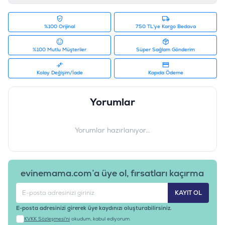
%100 Orijinal
750 TL'ye Kargo Bedava
%100 Mutlu Müşteriler
Süper Sağlam Gönderim
Kolay Değişim/İade
Kapıda Ödeme
Yorumlar
Yorumlar hazırlanıyor...
evinemama.com’a üye ol, fırsatları kaçırma
KAYIT OL
E-posta adresinizi girerek üye kaydınızı oluşturabilirsiniz.
KVKK Sözleşmesi'ni
okudum, kabul ediyorum.