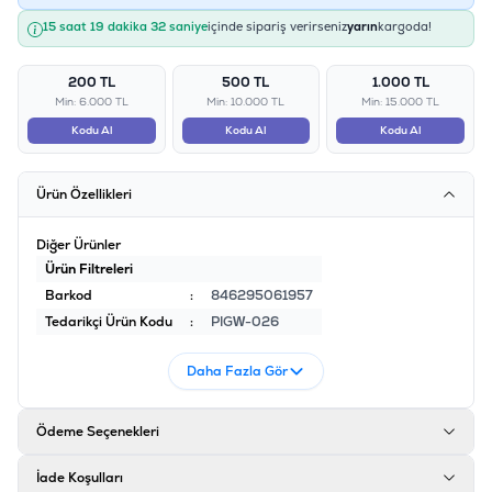
15 saat 19 dakika 32 saniye
içinde sipariş verirseniz
yarın
kargoda!
200 TL
500 TL
1.000 TL
Min: 6.000 TL
Min: 10.000 TL
Min: 15.000 TL
Kodu Al
Kodu Al
Kodu Al
Ürün Özellikleri
Diğer Ürünler
Ürün Filtreleri
Barkod
:
846295061957
Tedarikçi Ürün Kodu
:
PIGW-026
Daha Fazla Gör
Ödeme Seçenekleri
İade Koşulları