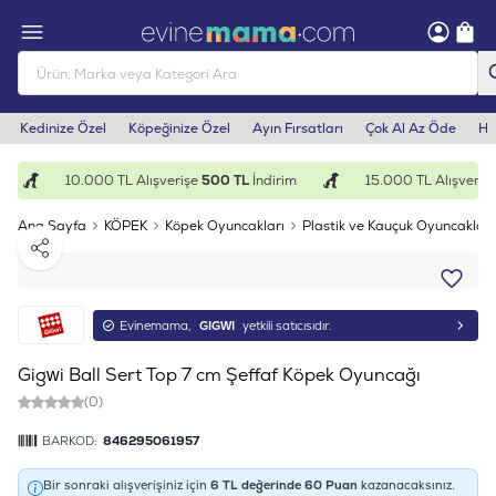
Kedinize Özel
Köpeğinize Özel
Ayın Fırsatları
Çok Al Az Öde
He
10.000 TL Alışverişe
500 TL
İndirim
15.000 TL Alışverişe
Ana Sayfa
KÖPEK
Köpek Oyuncakları
Plastik ve Kauçuk Oyuncaklar
Paylaş
Evinemama,
GIGWI
yetkili satıcısıdır.
Gigwi Ball Sert Top 7 cm Şeffaf Köpek Oyuncağı
(0)
BARKOD:
846295061957
Bir sonraki alışverişiniz için
6
TL değerinde
60
Puan
kazanacaksınız.