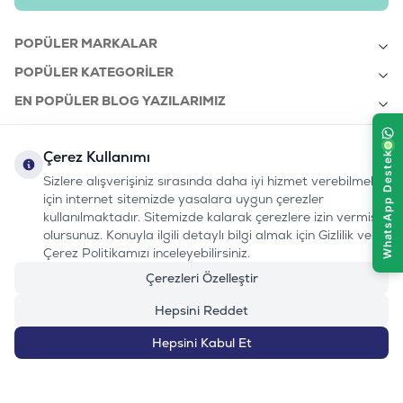
POPÜLER MARKALAR
POPÜLER KATEGORILER
EN POPÜLER BLOG YAZILARIMIZ
EN SON BLOG YAZILARIMIZ
Çerez Kullanımı
KURUMSAL
Sizlere alışverişiniz sırasında daha iyi hizmet verebilmek
için internet sitemizde yasalara uygun çerezler
kullanılmaktadır. Sitemizde kalarak çerezlere izin vermiş
bizi takip edin:
olursunuz. Konuyla ilgili detaylı bilgi almak için Gizlilik ve
0232 7000 212
%100 MUTLU
Instagram
Youtube
Tiktok
Facebook
Linkedin
Çerez Politikamızı inceleyebilirsiniz.
www.evinemama.com
MÜŞTERI HATTI
pati@evinemama.com
(haftaiçi 09.00-17.00)
Çerezleri Özelleştir
Hepsini Reddet
Hepsini Kabul Et