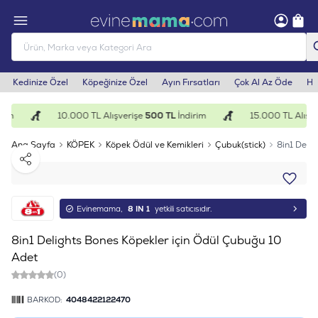
Kedinize Özel
Köpeğinize Özel
Ayın Fırsatları
Çok Al Az Öde
He
rim
10.000 TL Alışverişe
500 TL
İndirim
15.000 TL Alışve
Ana Sayfa
KÖPEK
Köpek Ödül ve Kemikleri
Çubuk(stick)
8in1 Deli
Paylaş
Evinemama,
8 IN 1
yetkili satıcısıdır.
8in1 Delights Bones Köpekler için Ödül Çubuğu 10
Adet
(0)
BARKOD:
4048422122470