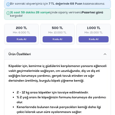
Bir sonraki alışverişiniz için
7
TL değerinde
68
Puan
kazanacaksınız.
31 saat 59 dakika 28 saniye
içinde sipariş verirseniz
Pazartesi günü
kargoda!
200 TL
500 TL
1.000 TL
Min: 6.000 TL
Min: 10.000 TL
Min: 15.000 TL
Kodu Al
Kodu Al
Kodu Al
Ürün Özellikleri
Köpekler için, kemirme iç güdülerini karşılamanın yanısıra eğlenceli
vakit geçirmelerinide sağlayan, cm uzunluğunda, diş ve diş eti
sağlığını korumaya yardımcı, gerçek tavuk etinden ve sığır
derisinden üretilmiş, burgulu köpek çiğneme kemiği.
2 - 12 kg arası köpekler için tavsiye edilmektedir.
% 2 yağ oranı ile köpeğinizin formunu korumaya da yardımcı
olur.
Kenarlarında bulunan tavuk parçacıkları kemiği daha ilgi
çekici kılarak uzun süre oyalanmasını sağlar.