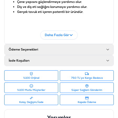
Çene yapısını güçlendirmeye yardımcı olur.
Diş ve diş eti sağlığını korumaya yardımcı olur.
Gerçek tavuk eti içeren patentli bir üründür.
İÇİNDEKİLER
Et ve hayvansal yan ürünleri (tavuk eti % 12,00), mineraller.
Daha Fazla Gör
ANALİTİK BİLEŞENLER
Ham protein % 80,00, ham yağ % 2,00, ham lif % 1,00, ham kül %
Ödeme Seçenekleri
3,00, nem % 12,00.
Ürün Filtreleri
İade Koşulları
Barkod
:
4048422122470
Tedarikçi Ürün Kodu
:
406-660962
%100 Orijinal
750 TL'ye Kargo Bedava
%100 Mutlu Müşteriler
Süper Sağlam Gönderim
Kolay Değişim/İade
Kapıda Ödeme
Yorumlar