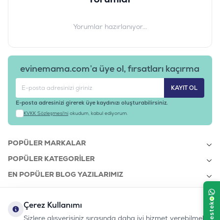
Yorumlar hazırlanıyor...
evinemama.com’a üye ol, fırsatları kaçırma
KAYIT OL
E-posta adresinizi girerek üye kaydınızı oluşturabilirsiniz.
KVKK Sözleşmesi'ni
okudum, kabul ediyorum.
POPÜLER MARKALAR
POPÜLER KATEGORILER
EN POPÜLER BLOG YAZILARIMIZ
EN SON BLOG YAZILARIMIZ
Çerez Kullanımı
KURUMSAL
Sizlere alışverişiniz sırasında daha iyi hizmet verebilmek