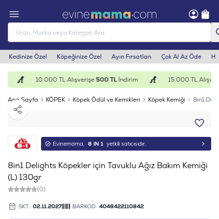
Kedinize Özel
Köpeğinize Özel
Ayın Fırsatları
Çok Al Az Öde
He
m
10.000 TL Alışverişe
500 TL
İndirim
15.000 TL Alışveri
Ana Sayfa
KÖPEK
Köpek Ödül ve Kemikleri
Köpek Kemiği
8in1 Deli
Paylaş
Evinemama,
8 IN 1
yetkili satıcısıdır.
8in1 Delights Köpekler için Tavuklu Ağız Bakım Kemiği
(L) 130gr
(0)
SKT:
02.11.2027
BARKOD:
4048422110842