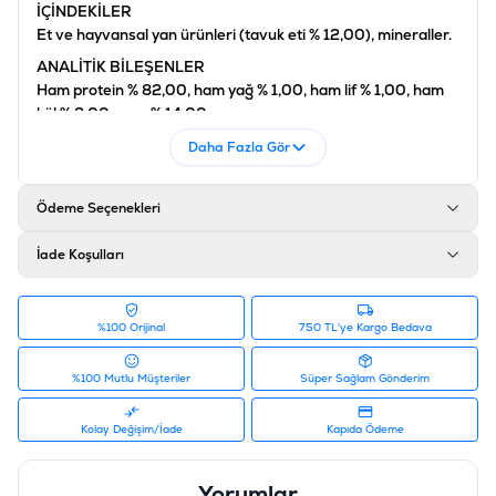
İÇİNDEKİLER
Et ve hayvansal yan ürünleri (tavuk eti % 12,00), mineraller.
ANALİTİK BİLEŞENLER
Ham protein % 82,00, ham yağ % 1,00, ham lif % 1,00, ham
kül % 2,00, nem % 14,00.
Ürün Filtreleri
Daha Fazla Gör
Barkod
:
4048422102403
Tedarikçi Ürün Kodu
:
406-660310
Ödeme Seçenekleri
İade Koşulları
%100 Orijinal
750 TL'ye Kargo Bedava
%100 Mutlu Müşteriler
Süper Sağlam Gönderim
Kolay Değişim/İade
Kapıda Ödeme
Yorumlar