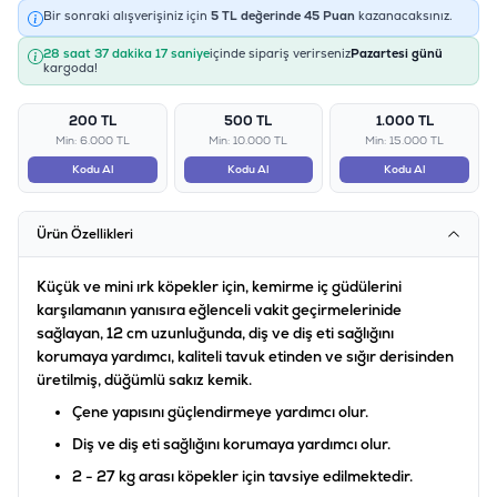
Bir sonraki alışverişiniz için
5
TL değerinde
45
Puan
kazanacaksınız.
28 saat 37 dakika 17 saniye
içinde sipariş verirseniz
Pazartesi günü
kargoda!
200 TL
500 TL
1.000 TL
Min: 6.000 TL
Min: 10.000 TL
Min: 15.000 TL
Kodu Al
Kodu Al
Kodu Al
Ürün Özellikleri
Küçük ve mini ırk köpekler için, kemirme iç güdülerini
karşılamanın yanısıra eğlenceli vakit geçirmelerinide
sağlayan, 12 cm uzunluğunda, diş ve diş eti sağlığını
korumaya yardımcı, kaliteli tavuk etinden ve sığır derisinden
üretilmiş, düğümlü sakız kemik.
Çene yapısını güçlendirmeye yardımcı olur.
Diş ve diş eti sağlığını korumaya yardımcı olur.
2 - 27 kg arası köpekler için tavsiye edilmektedir.