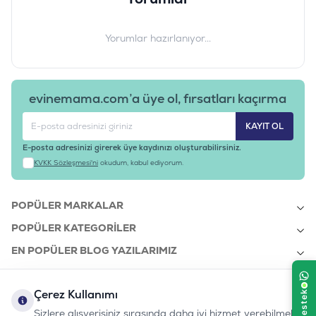
Yorumlar hazırlanıyor...
evinemama.com’a üye ol, fırsatları kaçırma
KAYIT OL
E-posta adresinizi girerek üye kaydınızı oluşturabilirsiniz.
KVKK Sözleşmesi'ni
okudum, kabul ediyorum.
POPÜLER MARKALAR
POPÜLER KATEGORILER
EN POPÜLER BLOG YAZILARIMIZ
EN SON BLOG YAZILARIMIZ
Çerez Kullanımı
KURUMSAL
Sizlere alışverişiniz sırasında daha iyi hizmet verebilmek