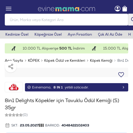
Kedinize Özel
Köpeğinize Özel
Ayın Fırsatları
Çok Al Az Öde
He
im
10.000 TL Alışverişe
500 TL
İndirim
15.000 TL Alışver
Ana Sayfa
KÖPEK
Köpek Ödül ve Kemikleri
Köpek Kemiği
8in1 Deli
Paylaş
Evinemama,
8 IN 1
yetkili satıcısıdır.
8in1 Delights Köpekler için Tavuklu Ödül Kemiği (S)
35gr
(0)
SKT:
23.05.2027
BARKOD:
4048422102403