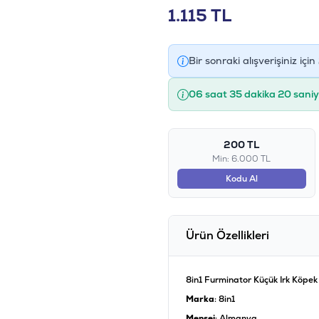
1.115
TL
Bir sonraki alışverişiniz için
06 saat 35 dakika 20 sani
200 TL
Min: 6.000 TL
Kodu Al
Ürün Özellikleri
8in1 Furminator Küçük Irk Köpek 
Marka
: 8in1
Menşei
: Almanya