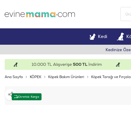
Kedi
K
Kedinize Öze
10.000 TL Alışverişe
500 TL
İndirim
15
Ana Sayfa
KÖPEK
Köpek Bakım Ürünleri
Köpek Tarağı ve Fırçala
Paylaş
Ücretsiz Kargo