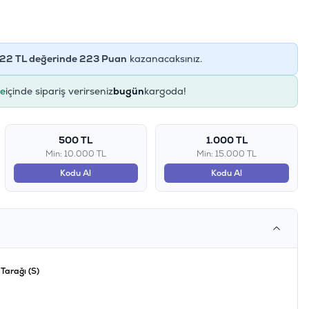
22
TL değerinde
223
Puan
kazanacaksınız.
ye
içinde sipariş verirseniz
bugün
kargoda!
500 TL
1.000 TL
Min: 10.000 TL
Min: 15.000 TL
Kodu Al
Kodu Al
Tarağı (S)