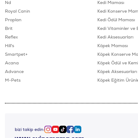
Nd
Kedi Maması
Royal Canin
Kedi Konserve Mam
Proplan
Kedi Ödül Maması
Brit
Kedi Vitaminler ve 
Reflex
Kedi Aksesuarları
Hill's
Köpek Maması
Smartpet+
Köpek Konserve M
Acana
Köpek Ödül ve Kemik
Advance
Köpek Aksesuarları
M-Pets
Köpek Eğitim Ürünle
bizi takip edin:
Instagram
Youtube
Tiktok
Facebook
Linkedin