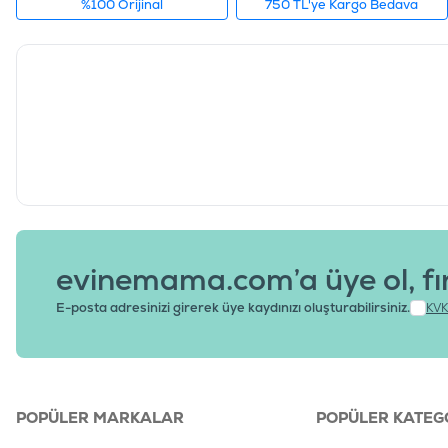
%100 Orijinal
750 TL'ye Kargo Bedava
evinemama.com’a üye ol, fı
E-posta adresinizi girerek üye kaydınızı oluşturabilirsiniz.
KVK
POPÜLER MARKALAR
POPÜLER KATEG