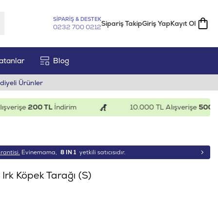
SİPARİŞ & DESTEK
Sipariş Takip
Giriş Yap
Kayıt Ol
0232 700 0212
atanlar
Blog
diyeli Ürünler
rişe
200 TL
İndirim
10.000 TL Alışverişe
500 TL
İn
rantisi.
Evinemama,
8 IN 1
yetkili satıcısıdır.
Irk Köpek Tarağı (S)