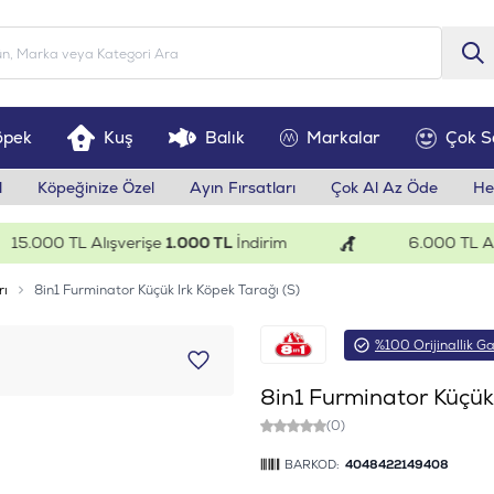
öpek
Kuş
Balık
Markalar
Çok S
l
Köpeğinize Özel
Ayın Fırsatları
Çok Al Az Öde
He
.000 TL Alışverişe
1.000 TL
İndirim
6.000 TL Alışve
rı
8in1 Furminator Küçük Irk Köpek Tarağı (S)
%100 Orijinallik Ga
8in1 Furminator Küçük 
(0)
BARKOD:
4048422149408