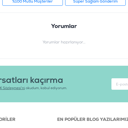
%100 Mutlu Müşteriler
Süper Sağlam Gönderim
Yorumlar
Yorumlar hazırlanıyor...
rsatları kaçırma
K Sözleşmesi'ni
okudum, kabul ediyorum.
ORILER
EN POPÜLER BLOG YAZILARIMI