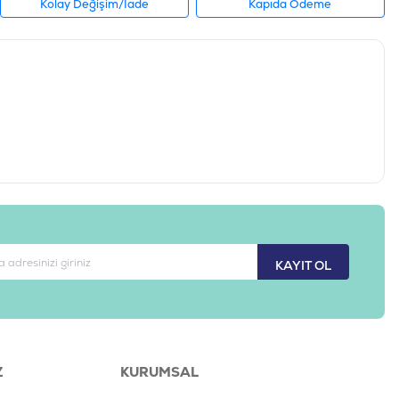
Kolay Değişim/İade
Kapıda Ödeme
KAYIT OL
Z
KURUMSAL