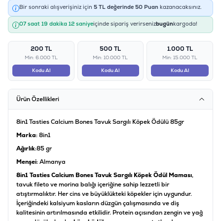
Bir sonraki alışverişiniz için
5
TL değerinde
50
Puan
kazanacaksınız.
07 saat 19 dakika 12 saniye
içinde sipariş verirseniz
bugün
kargoda!
200 TL
500 TL
1.000 TL
Min: 6.000 TL
Min: 10.000 TL
Min: 15.000 TL
Kodu Al
Kodu Al
Kodu Al
Ürün Özellikleri
8in1 Tasties Calcium Bones Tavuk Sargılı Köpek Ödülü 85gr
Marka
: 8in1
Ağırlık
:85 gr
Menşei
: Almanya
8in1 Tasties Calcium Bones Tavuk Sargılı Köpek Ödül Maması
,
tavuk fileto ve morina balığı içeriğine sahip lezzetli bir
atıştırmalıktır. Her cins ve büyüklükteki köpekler için uygundur.
İçeriğindeki kalsiyum kasların düzgün çalışmasında ve diş
kalitesinin artırılmasında etkilidir. Protein açısından zengin ve yağ