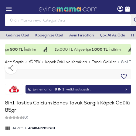
Kedinize Özel
Köpeğinize Özel
Ayın Fırsatları
Çok Al Az Öde
He
erişe
500 TL
İndirim
15.000 TL Alışverişe
1.000 TL
İndirim
Ana Sayfa
KÖPEK
Köpek Ödül ve Kemikleri
Taneli Ödüller
8in1 Tas
Paylaş
Evinemama,
8 IN 1
yetkili satıcısıdır.
8in1 Tasties Calcium Bones Tavuk Sargılı Köpek Ödülü
85gr
(0)
BARKOD:
4048422152781