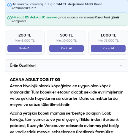
Bir sonraki alışverişiniz için
144
TL değerinde
1438
Puan
kazanacaksınız.
44 saat 25 dakika 10 saniye
içinde sipariş verirseniz
Pazartesi günü
kargoda!
200 TL
500 TL
1.000 TL
Min: 6.000 TL
Min: 10.000 TL
Min: 15.000 TL
Kodu Al
Kodu Al
Kodu Al
Ürün Özellikleri
ACANA ADULT DOG 17 KG
Acana biyolojik olarak köpeğinize en uygun olan köpek
mamasıdır. Tüm köpekler etobur olacak şekilde evrilmişlerdir
ve bu şekilde hayatlarını sürdürürler. Daha az miktarlarda
meyve ve sebze tüketilmektedir.
Acana yetişkin köpek maması serbestçe dolaşan Cobb
tavuğu, tüm yumurta ve yerel çayır çiftliklerinden Burbank
patatesi, Kuzeyde Vancouver adasında avlanmış pisi balığı
ve vadilerdeki meyve, sebzelerden üretilerek formülize