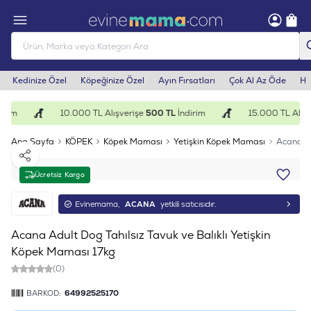
Kedinize Özel
Köpeğinize Özel
Ayın Fırsatları
Çok Al Az Öde
He
irim
10.000 TL Alışverişe
500 TL
İndirim
15.000 TL Alışv
Ana Sayfa
KÖPEK
Köpek Maması
Yetişkin Köpek Maması
Acana Ad
Paylaş
Ücretsiz Kargo
Evinemama,
ACANA
yetkili satıcısıdır.
Acana Adult Dog Tahılsız Tavuk ve Balıklı Yetişkin
Köpek Maması 17kg
(0)
BARKOD:
64992525170