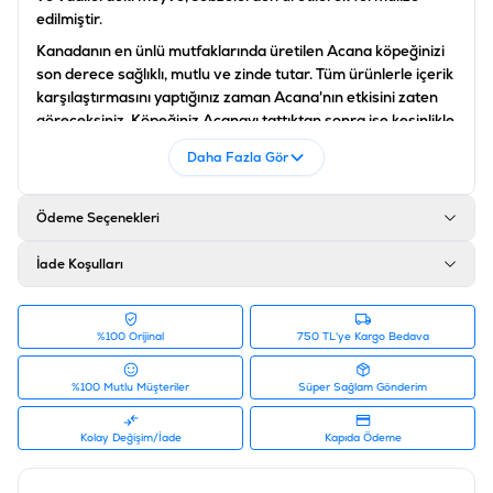
edilmiştir.
Kanadanın en ünlü mutfaklarında üretilen Acana köpeğinizi
son derece sağlıklı, mutlu ve zinde tutar. Tüm ürünlerle içerik
karşılaştırmasını yaptığınız zaman Acana'nın etkisini zaten
göreceksiniz. Köpeğiniz Acanayı tattıktan sonra ise kesinlikle
vazgeçemeyeceği bir tat olacaktır !
Daha Fazla Gör
İÇİNDEKİLER
Ispanak
Ödeme Seçenekleri
Değirmende Çekilmiş Yulaf
Taze Tüm Patates
İade Koşulları
Balkabağı
Taze Tavuk Ciğeri (3%)
Tatlı Patates
Nane Yaprağı
%100 Orijinal
750 TL'ye Kargo Bedava
Kızılcık
Lavanta
%100 Mutlu Müşteriler
Süper Sağlam Gönderim
Yabani Havuç
Hindiba Kökü
Kolay Değişim/İade
Kapıda Ödeme
Bezelye
Bütün Armut