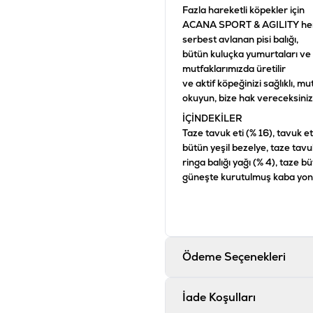
Fazla hareketli köpekler için
ACANA SPORT & AGILITY her g
serbest avlanan pisi balığı,
bütün kuluçka yumurtaları ve 
mutfaklarımızda üretilir
ve aktif köpeğinizi sağlıklı, m
okuyun, bize hak vereceksiniz
İÇİNDEKİLER
Taze tavuk eti (% 16), tavuk eti
bütün yeşil bezelye, taze tavuk
ringa balığı yağı (% 4), taze b
güneşte kurutulmuş kaba yonca
taze tavuk kıkırdağı (% 2), k
balkabağı,
bütün yabani havuç, taze lahan
taze bütün havuç, taze kırmızı
dondurularak kurutulmuş tavu
Ödeme Seçenekleri
taze bütün kızılcık, taze bütü
dulavratotu kökü, lavanta, ha
İade Koşulları
KATKI MADDELERİ