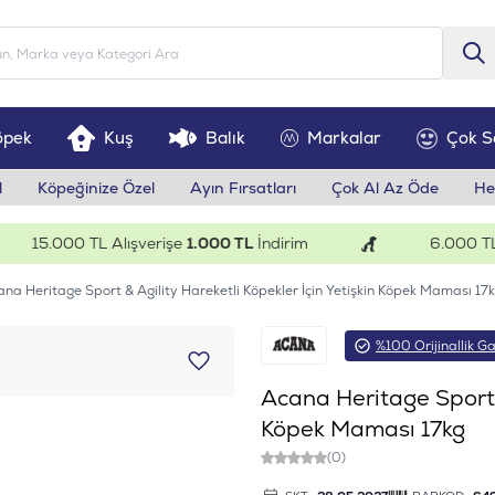
öpek
Kuş
Balık
Markalar
Çok S
l
Köpeğinize Özel
Ayın Fırsatları
Çok Al Az Öde
He
15.000 TL Alışverişe
1.000 TL
İndirim
6.000 TL Alı
na Heritage Sport & Agility Hareketli Köpekler İçin Yetişkin Köpek Maması 17
%100 Orijinallik Ga
Acana Heritage Sport &
Köpek Maması 17kg
(0)