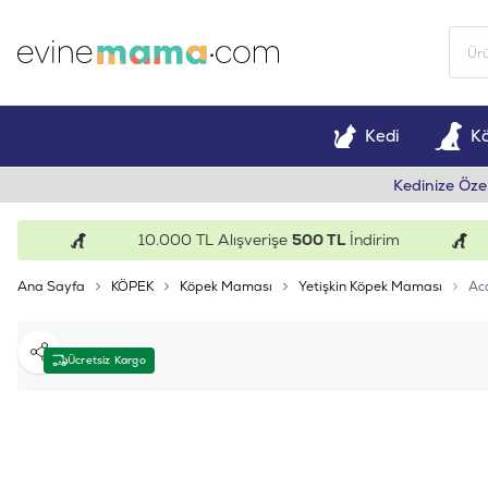
Kedi
K
Kedinize Öze
10.000 TL Alışverişe
500 TL
İndirim
Ana Sayfa
KÖPEK
Köpek Maması
Yetişkin Köpek Maması
Aca
Paylaş
Ücretsiz Kargo