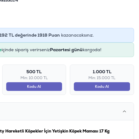
992530174
192
TL değerinde
1918
Puan
kazanacaksınız.
e
içinde sipariş verirseniz
Pazartesi günü
kargoda!
500 TL
1.000 TL
Min: 10.000 TL
Min: 15.000 TL
Kodu Al
Kodu Al
ty Hareketli Köpekler İçin Yetişkin Köpek Maması 17 Kg