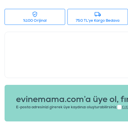
%100 Orijinal
750 TL'ye Kargo Bedava
evinemama.com’a üye ol, fı
E-posta adresinizi girerek üye kaydınızı oluşturabilirsiniz.
KVK