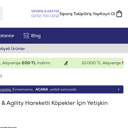
SİPARİŞ & DESTEK
Sipariş Takip
Giriş Yap
Kayıt Ol
0232 700 0212
atanlar
Blog
diyeli Ürünler
şverişe
200 TL
İndirim
10.000 TL Alışverişe
500 TL
kg
rantisi.
Evinemama,
ACANA
yetkili satıcısıdır.
 Agility Hareketli Köpekler İçin Yetişkin