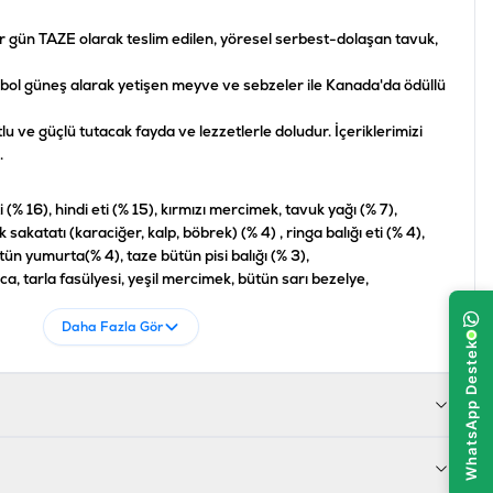
ün TAZE olarak teslim edilen, yöresel serbest-dolaşan tavuk,
bol güneş alarak yetişen meyve ve sebzeler ile Kanada'da ödüllü
utlu ve güçlü tutacak fayda ve lezzetlerle doludur. İçeriklerimizi
.
 (% 16), hindi eti (% 15), kırmızı mercimek, tavuk yağı (% 7),
 sakatatı (karaciğer, kalp, böbrek) (% 4) , ringa balığı eti (% 4),
ütün yumurta(% 4), taze bütün pisi balığı (% 3),
, tarla fasülyesi, yeşil mercimek, bütün sarı bezelye,
urutulmuş kahverengi yosun, taze bütün kabak, taze bütün
Daha Fazla Gör
a, taze ıspanak, taze hardal yeşilliği, taze şalgam,
 lezzetli elma, taze bartlett armutu,
k karaciğeri, dondurularak kurutulmuş hindi karaciğeri,
n yaban mersini, hindiba kökü, zerdeçal, taze süt devedikeni,
tmi kökü, kuşburnu.