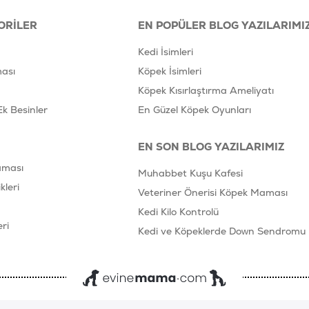
ORILER
EN POPÜLER BLOG YAZILARIMI
Kedi İsimleri
ası
Köpek İsimleri
Köpek Kısırlaştırma Ameliyatı
Ek Besinler
En Güzel Köpek Oyunları
EN SON BLOG YAZILARIMIZ
aması
Muhabbet Kuşu Kafesi
leri
Veteriner Önerisi Köpek Maması
Kedi Kilo Kontrolü
ri
Kedi ve Köpeklerde Down Sendromu