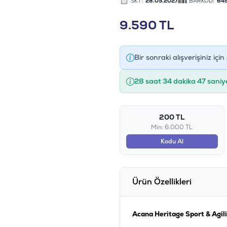
SKT:
28.05.2027
BARKOD:
64
9.590
TL
Bir sonraki alışverişiniz için
28 saat 34 dakika 46 saniy
200 TL
Min: 6.000 TL
Kodu Al
Ürün Özellikleri
Acana Heritage Sport & Agili