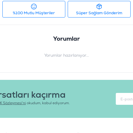
%EPA (min.)0.1 %Glukozamin (min.)
%Carbohydrate (NFE)29.5 %
%100 Mutlu Müşteriler
Süper Sağlam Gönderim
Ürün Filtreleri
İçerik
:
H
Irk Boyutu
:
K
Yorumlar
Ürün Ağırlığı
:
6
Barkod
:
6
Yorumlar hazırlanıyor...
Tedarikçi Ürün Kodu
:
A
rsatları kaçırma
K Sözleşmesi'ni
okudum, kabul ediyorum.