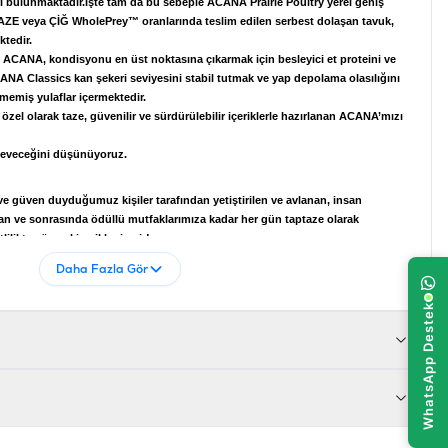
rı bulunmaktadır.Işte tam da bu sebeple ACANA Prairie Poultry yerel geniş
 TAZE veya ÇİĞ WholePrey™ oranlarında teslim edilen serbest dolaşan tavuk,
ktedir.
n ACANA, kondisyonu en üst noktasına çıkarmak için besleyici et proteini ve
CANA Classics kan şekeri seviyesini stabil tutmak ve yap depolama olasılığını
nmemiş yulaflar içermektedir.
zel olarak taze, güvenilir ve sürdürülebilir içeriklerle hazırlanan ACANA’mızı
seveceğini düşünüyoruz.
ve güven duyduğumuz kişiler tarafından yetiştirilen ve avlanan, insan
nan ve sonrasında ödüllü mutfaklarımıza kadar her gün taptaze olarak
ilikte yöresel içerikler içerir!
, Taze tavuk eti (5%), Taze tavuk sakatatları (ciğer, yürek, böbrek) (5%),
Daha Fazla Gör
l bezelye, Bütün yeşil mercimek, Taze hindi eti (4%), Taze bütün yumurta
nzo nohutu, Bütün sarı bezelye, Bütün yulaf, Ringa balığı yağı (3%), Güneşte
urtulmuş esmer su yosunu, Taze kabak, Taze bal kabağı, Taze yaban havucu,
panak, Taze havuç, Taze kırmızı lezzetli elma, Taze barlett armudu,
i (0.1%), Tuz, Taze kızılcık, Taze yaban mersini, Radika kökü, Zerdeçal kökü,
ta , Hatmi kökü, Kuşburnu .
in.)17 %Ham kül (max.)7.5 %Ham lif (max.)5 %Nem (max.)12 %Kalsiyum
-6 fatty acids (min.)2.6 %Omega-3 fatty acids (min.)0.5 %DHA (min.)0.1