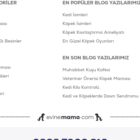
ORILER
EN POPÜLER BLOG YAZILARIMI
Kedi İsimleri
ası
Köpek İsimleri
Köpek Kısırlaştırma Ameliyatı
Ek Besinler
En Güzel Köpek Oyunları
EN SON BLOG YAZILARIMIZ
aması
Muhabbet Kuşu Kafesi
leri
Veteriner Önerisi Köpek Maması
Kedi Kilo Kontrolü
ri
Kedi ve Köpeklerde Down Sendromu