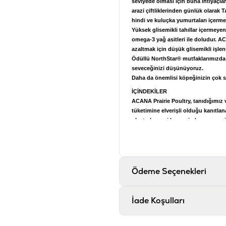
seviyede olması için buna ihtiyaçla
arazi çiftliklerinden günlük olarak
hindi ve kuluçka yumurtaları içerme
Yüksek glisemikli tahıllar içermeye
omega-3 yağ asitleri ile doludur. A
azaltmak için düşük glisemikli işle
Ödüllü NorthStar® mutfaklarımızda ö
seveceğinizi düşünüyoruz.
Daha da önemlisi köpeğinizin çok 
İÇİNDEKİLER
ACANA Prairie Poultry, tanıdığımız 
tüketimine elverişli olduğu kanıtla
ulaştırılan, eşi benzeri olmayan çeşitl
Tavuk eti (25%), Çekilmiş yulaf (23%)
Bütün kırmızı mercimek, Bütün yeşi
(4%), Tavuk yağı (4%), Bütün garba
kurutulmuş yonca, Mercimek lifi, K
Taze yeşil kıvırcık lahana , Taze ıs
Ödeme Seçenekleri
Dondurularak-kurutulmuş tavuk ciğer
Devedikeni, Dulavraotu kökü, Lavan
İade Koşulları
ANALİTİK BİLEŞENLER
Ham protein (min.)29 %Ham yağ (m
(min.)1.3 %Fosfor (min.)1.0 %Omega