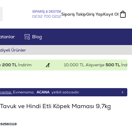
SİPARİŞ & DESTEK
Sipariş Takip
Giriş Yap
Kayıt Ol
0232 700 0212
atanlar
Blog
diyeli Ürünler
0 TL
İndirim
10.000 TL Alışverişe
500 TL
İndirim
rantisi.
Evinemama,
ACANA
yetkili satıcısıdır.
 Tavuk ve Hindi Etli Köpek Maması 9,7kg
92560119