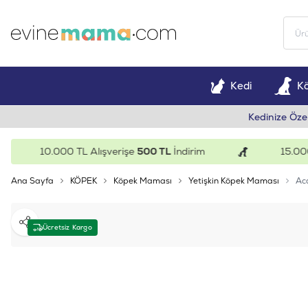
Kedi
K
Kedinize Öze
10.000 TL Alışverişe
500 TL
İndirim
15.000 TL 
Ana Sayfa
KÖPEK
Köpek Maması
Yetişkin Köpek Maması
Aca
Paylaş
Ücretsiz Kargo