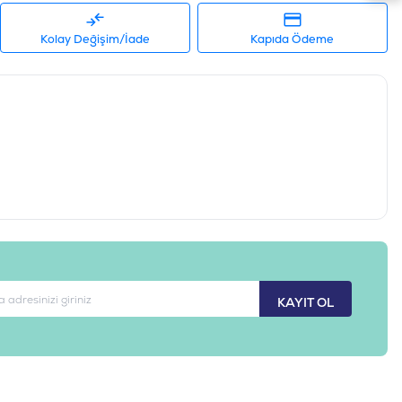
1200 mg/kgKondroitin sülfat (min.)900 mg/kgLinoleic acid (min.)2.4
Kolay Değişim/İade
Kapıda Ödeme
indi Etli, Tavuk Etli
üçük Irk / Mini, Orta Irk / Medium, Büyük Irk / Maxi, İri Irk / Giant
-11,5 KG
4992560119
CN019
KAYIT OL