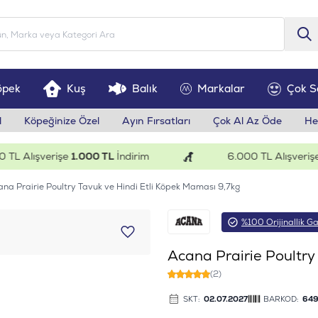
öpek
Kuş
Balık
Markalar
Çok S
l
Köpeğinize Özel
Ayın Fırsatları
Çok Al Az Öde
He
Alışverişe
1.000 TL
İndirim
6.000 TL Alışverişe
20
na Prairie Poultry Tavuk ve Hindi Etli Köpek Maması 9,7kg
%100 Orijinallik Ga
Acana Prairie Poultry
(2)
SKT:
02.07.2027
BARKOD:
649