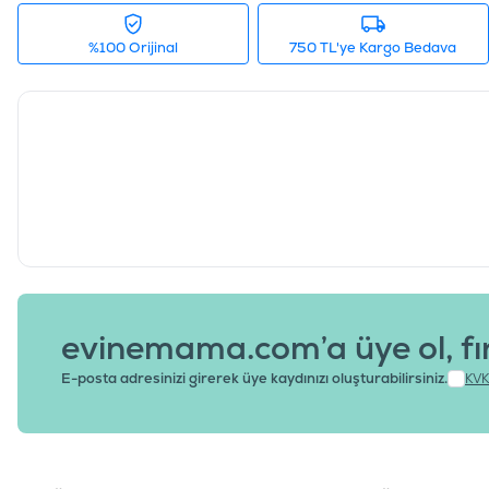
%100 Orijinal
750 TL'ye Kargo Bedava
evinemama.com’a üye ol, fı
E-posta adresinizi girerek üye kaydınızı oluşturabilirsiniz.
KVK