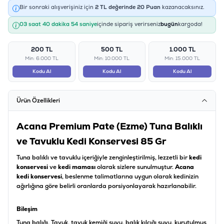
Bir sonraki alışverişiniz için
2
TL değerinde
20
Puan
kazanacaksınız.
03 saat 40 dakika 53 saniye
içinde sipariş verirseniz
bugün
kargoda!
200 TL
500 TL
1.000 TL
Min: 6.000 TL
Min: 10.000 TL
Min: 15.000 TL
Kodu Al
Kodu Al
Kodu Al
Ürün Özellikleri
Acana Premium Pate (Ezme) Tuna Balıklı
ve Tavuklu Kedi Konservesi 85 Gr
Tuna balıklı ve tavuklu içeriğiyle zenginleştirilmiş, lezzetli bir
kedi
konservesi
ve
kedi maması
olarak sizlere sunulmuştur.
Acana
kedi konservesi
, beslenme talimatlarına uygun olarak kedinizin
ağırlığına göre belirli oranlarda porsiyonlayarak hazırlanabilir.
Bileşim
Tuna balığı, Tavuk, tavuk kemiği suyu, balık kılçığı suyu, kurutulmuş