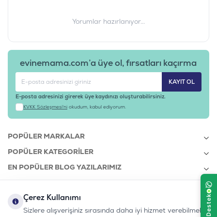
Menşe Ülkesi:
Tayland
Ürün Filtreleri
Yorumlar hazırlanıyor...
Barkod
:
64992719807
Tedarikçi Ürün Kodu
:
ACN080
evinemama.com’a üye ol, fırsatları kaçırma
KAYIT OL
E-posta adresinizi girerek üye kaydınızı oluşturabilirsiniz.
KVKK Sözleşmesi'ni
okudum, kabul ediyorum.
POPÜLER MARKALAR
POPÜLER KATEGORILER
EN POPÜLER BLOG YAZILARIMIZ
EN SON BLOG YAZILARIMIZ
Çerez Kullanımı
KURUMSAL
Sizlere alışverişiniz sırasında daha iyi hizmet verebilmek