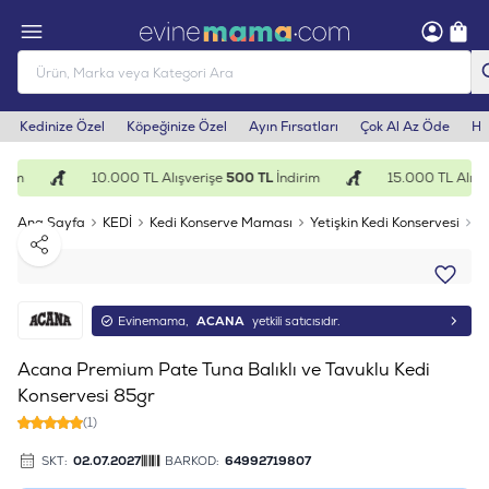
Kedinize Özel
Köpeğinize Özel
Ayın Fırsatları
Çok Al Az Öde
He
rim
10.000 TL Alışverişe
500 TL
İndirim
15.000 TL Alışve
Ana Sayfa
KEDİ
Kedi Konserve Maması
Yetişkin Kedi Konservesi
A
Paylaş
Evinemama,
ACANA
yetkili satıcısıdır.
Acana Premium Pate Tuna Balıklı ve Tavuklu Kedi
Konservesi 85gr
(1)
SKT:
02.07.2027
BARKOD:
64992719807