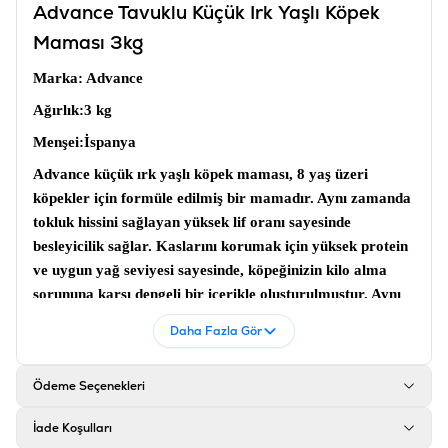
Advance Tavuklu Küçük Irk Yaşlı Köpek
Maması 3kg
Marka
: Advance
Ağırlık
:3 kg
Menşei
:İspanya
Advance küçük ırk yaşlı köpek maması
, 8 yaş üzeri
köpekler için formüle edilmiş bir mamadır. Aynı zamanda
tokluk hissini sağlayan yüksek lif oranı sayesinde
besleyicilik sağlar. Kaslarını korumak için yüksek protein
ve uygun yağ seviyesi sayesinde, köpeğinizin kilo alma
sorununa karşı dengeli bir içerikle oluşturulmuştur. Aynı
zamanda bu mamanın içeriğinde bulunan kondroitin sülfat
Daha Fazla Gör
ve glukozamin artiküler kıkırdağın güçlü kalmasına ve
yaşın ilerlemesiyle ilgili oluşabilecek eklem sorunlarının
Ödeme Seçenekleri
önüne geçmesine yardımcı olmaktadır.
Advance yaşlı
köpek maması
, içeriğinde bulunan düşük fosfor sayesinde
İade Koşulları
böbrek yetmezliği riskini azaltmaya ve idrarda taş