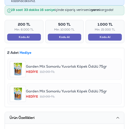
kazanacaksınız.
19 saat 33 dakika 15 saniye
içinde sipariş verirseniz
yarın
kargoda!
200 TL
500 TL
1.000 TL
Min: 6.000 TL
Min: 10.000 TL
Min: 15.000 TL
Kodu Al
Kodu Al
Kodu Al
2 Adet
Hediye
Garden Mix Somonlu Yuvarlak Köpek Ödülü 75gr
HEDİYE
112.00 TL
Garden Mix Somonlu Yuvarlak Köpek Ödülü 75gr
HEDİYE
112.00 TL
Ürün Özellikleri