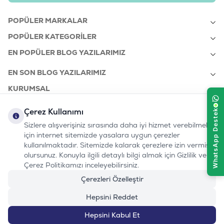
Tedarikçi Ürün Kodu
:
223-547311
POPÜLER MARKALAR
POPÜLER KATEGORILER
EN POPÜLER BLOG YAZILARIMIZ
EN SON BLOG YAZILARIMIZ
KURUMSAL
Çerez Kullanımı
Sizlere alışverişiniz sırasında daha iyi hizmet verebilmek
bizi takip edin:
0232 7000 212
için internet sitemizde yasalara uygun çerezler
%100 MUTLU
Instagram
Youtube
Tiktok
Facebook
Linkedin
www.evinemama.com
MÜŞTERI HATTI
kullanılmaktadır. Sitemizde kalarak çerezlere izin vermiş
pati@evinemama.com
(haftaiçi 09.00-17.00)
olursunuz. Konuyla ilgili detaylı bilgi almak için Gizlilik ve
Çerez Politikamızı inceleyebilirsiniz.
Çerezleri Özelleştir
Hepsini Reddet
1.450
TL
1.612
TL
-%10
Hepsini Kabul Et
Sepete Ekle