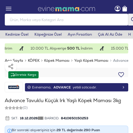
Kedinize Özel
Köpeğinize Özel
Ayın Fırsatları
Çok Al Az Öde
He
ndirim
10.000 TL Alışverişe
500 TL
İndirim
15.000 TL Alı
Ana Sayfa
KÖPEK
Köpek Maması
Yaşlı Köpek Maması
Advance Ta
Paylaş
Ücretsiz Kargo
Evinemama,
ADVANCE
yetkili satıcısıdır.
Advance Tavuklu Küçük Irk Yaşlı Köpek Maması 3kg
(0)
SKT:
18.12.2026
BARKOD:
8410650150253
Bir sonraki alışverişiniz için
29
TL değerinde
290
Puan