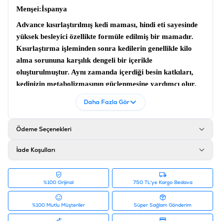
Menşei
:İspanya
Advance kısırlaştırılmış kedi maması
, hindi eti sayesinde
yüksek besleyici özellikte formüle edilmiş bir mamadır.
Kısırlaştırma işleminden sonra kedilerin genellikle kilo
alma sorununa karşılık dengeli bir içerikle
oluşturulmuştur. Aynı zamanda içerdiği besin katkıları,
kedinizin metabolizmasının güçlenmesine yardımcı olur.
Advance tüy yumağı önleyici
kedi maması
sayesinde,
Daha Fazla Gör
kedilerin midelerinde biriken tüy yumaklarının kolaylıkla
dışarı atılmasına destek sağlar.
Ödeme Seçenekleri
İçerik
İade Koşulları
Hindi (% 16), Buğday, Mısır Glüteni Unu, Mısır, Buğday
Glüteni, Domuz Eti, Arpa (% 8), Kanatlı Proteinleri,
Bezelye Fiber, Hidrolize Hayvan Proteinleri, Maya,
%100 Orijinal
750 TL'ye Kargo Bedava
Hayvansal Yağ, Tuz, İnulin, Balık Yağı, Kurutulmuş
Yumurta, Potasyum Klorür, Plazma Proteinleri,
%100 Mutlu Müşteriler
Süper Sağlam Gönderim
Kalsiyum Karbonat, Nükleotitler, Cıtrıcs Bioflavonoids,