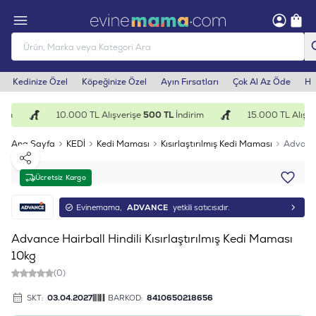
Kedinize Özel
Köpeğinize Özel
Ayın Fırsatları
Çok Al Az Öde
He
im
10.000 TL Alışverişe
500 TL
İndirim
15.000 TL Alışver
Ana Sayfa
KEDİ
Kedi Maması
Kısırlaştırılmış Kedi Maması
Advance 
Paylaş
Ücretsiz Kargo
Evinemama,
ADVANCE
yetkili satıcısıdır.
Advance Hairball Hindili Kısırlaştırılmış Kedi Maması
10kg
(0)
SKT:
03.04.2027
BARKOD:
8410650218656