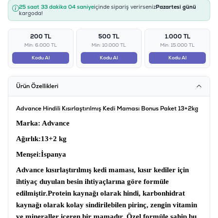
25 saat 33 dakika 04 saniye
içinde sipariş verirseniz
Pazartesi günü
kargoda!
200 TL
500 TL
1.000 TL
Min: 6.000 TL
Min: 10.000 TL
Min: 15.000 TL
Kodu Al
Kodu Al
Kodu Al
Ürün Özellikleri
Advance Hindili Kısırlaştırılmış Kedi Maması Bonus Paket 13+2kg
Marka
: Advance
Ağırlık
:13+2 kg
Menşei
:İspanya
Advance kısırlaştırılmış kedi maması
, kısır kediler için
ihtiyaç duyulan besin ihtiyaçlarına göre formüle
edilmiştir.Protein kaynağı olarak hindi, karbonhidrat
kaynağı olarak kolay sindirilebilen pirinç, zengin vitamin
ve mineraller içeren bir mamadır. Özel formüle sahip bu