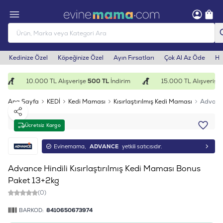
Kedinize Özel
Köpeğinize Özel
Ayın Fırsatları
Çok Al Az Öde
He
10.000 TL Alışverişe
500 TL
İndirim
15.000 TL Alışverişe
1
Ana Sayfa
KEDİ
Kedi Maması
Kısırlaştırılmış Kedi Maması
Advance
Paylaş
Ücretsiz Kargo
Evinemama,
ADVANCE
yetkili satıcısıdır.
Advance Hindili Kısırlaştırılmış Kedi Maması Bonus
Paket 13+2kg
(0)
BARKOD:
8410650673974