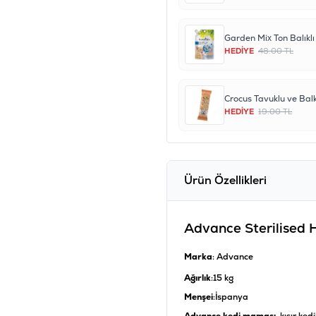
HEDİYE
48.00 TL
HEDİYE
19.00 TL
Ürün Özellikleri
Advance Sterilised Hi
Marka
: Advance
Ağırlık
:15 kg
Menşei
:İspanya