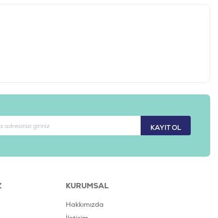
g) 8.8 mg), Manganez sülfat monohidrat 124 mg (Mn: 40 mg), çinko
0.1 mg), sodyum selenit ve 0,24 mg (Se 144 mg), antioksidanlar.
410650166285
23-577510
maması
KAYIT OL
Z
KURUMSAL
Hakkımızda