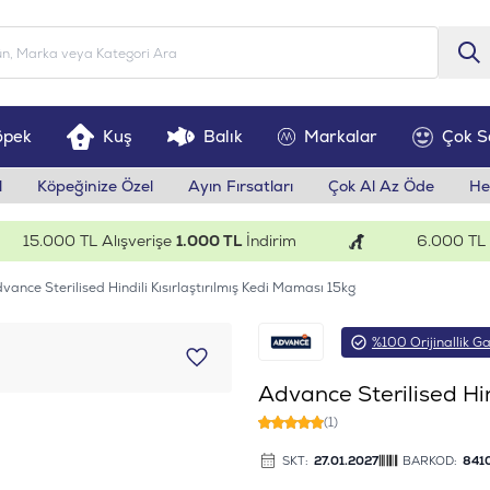
öpek
Kuş
Balık
Markalar
Çok S
l
Köpeğinize Özel
Ayın Fırsatları
Çok Al Az Öde
He
5.000 TL Alışverişe
1.000 TL
İndirim
6.000 TL Alışv
vance Sterilised Hindili Kısırlaştırılmış Kedi Maması 15kg
%100 Orijinallik Ga
Advance Sterilised Hin
(1)
SKT:
27.01.2027
BARKOD:
841