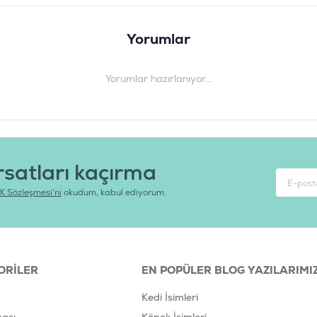
Potasyum iyodür 1.9 mg (I 85 m
sülfat monohidrat (395 mg Zn:,: 
Yorumlar
Ürün Filtreleri
Barkod
:
8
Yorumlar hazırlanıyor...
Tedarikçi Ürün Kodu
:
2
Ürün Etiketleri
#advance kısırlaştırılmış kedi 
rsatları kaçırma
K Sözleşmesi'ni
okudum, kabul ediyorum.
ORILER
EN POPÜLER BLOG YAZILARIMI
Kedi İsimleri