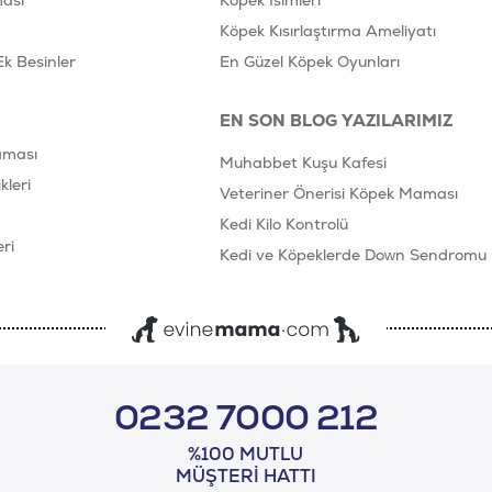
ası
Köpek İsimleri
Köpek Kısırlaştırma Ameliyatı
Ek Besinler
En Güzel Köpek Oyunları
EN SON BLOG YAZILARIMIZ
aması
Muhabbet Kuşu Kafesi
leri
Veteriner Önerisi Köpek Maması
Kedi Kilo Kontrolü
ri
Kedi ve Köpeklerde Down Sendromu
0232 7000 212
%100 MUTLU
MÜŞTERI HATTI