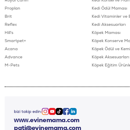
Royal Canin
Kedi Konserve Mam
Proplan
Kedi Ödül Maması
Brit
Kedi Vitaminler ve 
Reflex
Kedi Aksesuarları
Hill's
Köpek Maması
Smartpet+
Köpek Konserve M
Acana
Köpek Ödül ve Kemik
Advance
Köpek Aksesuarları
M-Pets
Köpek Eğitim Ürünle
bizi takip edin:
Instagram
Youtube
Tiktok
Facebook
Linkedin
www.evinemama.com
pati@evinemama.com