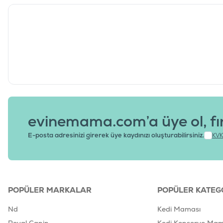
evinemama.com’a üye ol, fı
E-posta adresinizi girerek üye kaydınızı oluşturabilirsiniz.
KVK
POPÜLER MARKALAR
POPÜLER KATEG
Nd
Kedi Maması