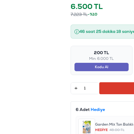
6.500
TL
7.223
TL
-%10
46 saat 25 dakika 18 saniy
200 TL
Min: 6.000 TL
Kodu Al
6 Adet
Hediye
HEDİYE
48.00 TL