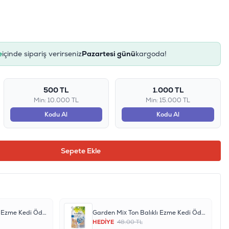
e
içinde sipariş verirseniz
Pazartesi günü
kargoda!
500 TL
1.000 TL
Min: 10.000 TL
Min: 15.000 TL
Kodu Al
Kodu Al
Sepete Ekle
Garden Mix Ton Balıklı Ezme Kedi Ödül Maması 80gr
Garden Mix Ton Balıklı Ezme Kedi Ödül Maması 80gr
HEDİYE
48.00 TL