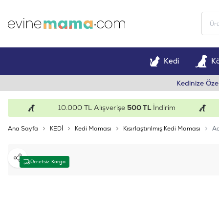
Kedi
K
Kedinize Öze
10.000 TL Alışverişe
500 TL
İndirim
1
Ana Sayfa
KEDİ
Kedi Maması
Kısırlaştırılmış Kedi Maması
Ad
Paylaş
Ücretsiz Kargo