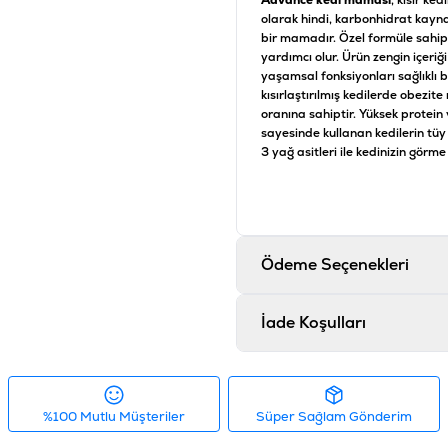
Advance kedi maması
, kısır ke
olarak hindi, karbonhidrat kaynağ
bir mamadır. Özel formüle sahip 
yardımcı olur. Ürün zengin içeriğ
yaşamsal fonksiyonları sağlıklı 
kısırlaştırılmış kedilerde obezite
oranına sahiptir. Yüksek protein 
sayesinde kullanan kedilerin tüy 
3 yağ asitleri ile kedinizin görme 
azaltır.
İçerik
Hindi (% 16), buğday, mısır glüten
bezelye fiber, hidrolize hayvan p
Ödeme Seçenekleri
yumurta, potasyum klorür, plazma
glukosamin, kondroitin sülfat ze
Analiz
İade Koşulları
% 37 Protein, yağ içeriği% 10.0
Sodyum% 0,7, Nem% 8,0.
Katkı maddeleri
33.600 IU A vitamini, D3 vitam
%100 Mutlu Müşteriler
Süper Sağlam Gönderim
kalsiyum, sodyum tuzu), Biotin
(Fe: 45 mg); Demir sülfat monohi