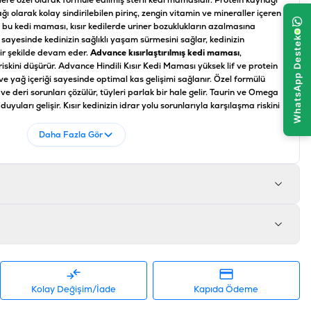
dilere özel olarak formüle edilmiş steril kedi mamasıdır. Protein kaynağı
ı olarak kolay sindirilebilen pirinç, zengin vitamin ve mineraller içeren
bu kedi maması, kısır kedilerde uriner bozuklukların azalmasına
i sayesinde kedinizin sağlıklı yaşam sürmesini sağlar, kedinizin
bir şekilde devam eder.
Advance kısırlaştırılmış kedi maması
,
 riskini düşürür. Advance Hindili Kısır Kedi Maması yüksek lif ve protein
ve yağ içeriği sayesinde optimal kas gelişimi sağlanır. Özel formülü
ve deri sorunları çözülür, tüyleri parlak bir hale gelir. Taurin ve Omega
duyuları gelişir. Kısır kedinizin idrar yolu sorunlarıyla karşılaşma riskini
Daha Fazla Gör
i unu, mısır, buğday glüteni,domuz eti, arpa (% 8), kanatlı proteinleri,
roteinleri, maya, hayvansal yağ, tuz, inulin, balık yağı, kurutulmuş
 proteinleri, kalsiyum karbonat, nükleotitler, CITRICS bioflavonoids,
ngin ekstrakte edin.
, Ham elyaf 4,5%, İnorganik madde% 7.0, Kalsiyum% 1.0, Fosfor% 0.8,
ini 1800 IU, Vitamin E 670 mg, Vitamin C 500 mg (askorbil monofosfat
Kolay Değişim/İade
Kapıda Ödeme
 0.03 mg, Taurin 1200 mg, L-karnitin 500 mg, Demir fumarat 137 mg
drat (261 mg Fe:,: 1.4 mg), bakır sülfat pentahidrat (34 mg Cu: