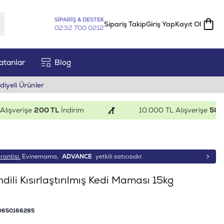
SİPARİŞ & DESTEK
Sipariş Takip
Giriş Yap
Kayıt Ol
0232 700 0212
atanlar
Blog
diyeli Ürünler
erişe
200 TL
İndirim
10.000 TL Alışverişe
500 TL
İn
rantisi.
Evinemama,
ADVANCE
yetkili satıcısıdır.
dili Kısırlaştırılmış Kedi Maması 15kg
0650166285