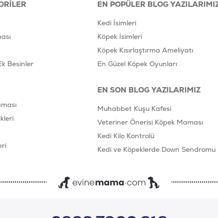
ORILER
EN POPÜLER BLOG YAZILARIMI
Kedi İsimleri
ası
Köpek İsimleri
Köpek Kısırlaştırma Ameliyatı
Ek Besinler
En Güzel Köpek Oyunları
EN SON BLOG YAZILARIMIZ
aması
Muhabbet Kuşu Kafesi
leri
Veteriner Önerisi Köpek Maması
Kedi Kilo Kontrolü
ri
Kedi ve Köpeklerde Down Sendromu