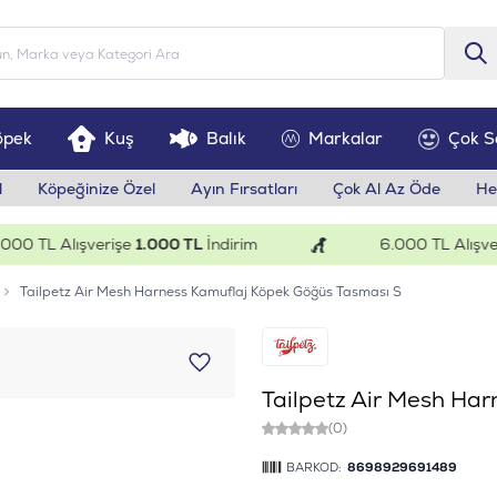
öpek
Kuş
Balık
Markalar
Çok S
l
Köpeğinize Özel
Ayın Fırsatları
Çok Al Az Öde
He
 TL Alışverişe
1.000 TL
İndirim
6.000 TL Alışverişe
Tailpetz Air Mesh Harness Kamuflaj Köpek Göğüs Tasması S
Tailpetz Air Mesh Ha
(0)
BARKOD:
8698929691489