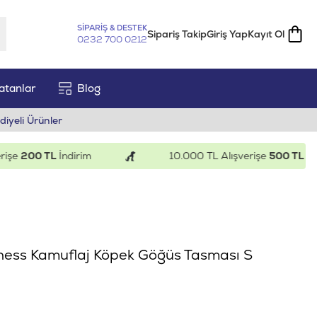
SİPARİŞ & DESTEK
Sipariş Takip
Giriş Yap
Kayıt Ol
0232 700 0212
atanlar
Blog
diyeli Ürünler
200 TL
İndirim
10.000 TL Alışverişe
500 TL
İndiri
rness Kamuflaj Köpek Göğüs Tasması S