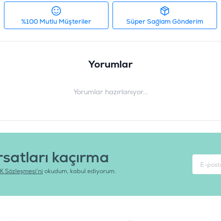
%100 Mutlu Müşteriler
Süper Sağlam Gönderim
Yorumlar
Yorumlar hazırlanıyor...
rsatları kaçırma
K Sözleşmesi'ni
okudum, kabul ediyorum.