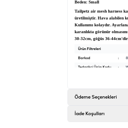
Beden
: Small
Tailpetz air mesh harness k
üretilmiştir. Hava alabilen k
Kullanımı kolaydır. Ayarlana
karanlıkta görünür olmasını 
30-32cm, göğüs 36-44cm'dir
Ürün Filtreleri
Barkod
:
8
Tedarikçi Ürün Kodu
:
Ödeme Seçenekleri
İade Koşulları