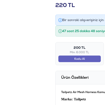
220
TL
Bir sonraki alışverişiniz için
47 saat 25 dakika 47 saniy
200 TL
Min: 6.000 TL
Kodu Al
Ürün Özellikleri
Tailpetz Air Mesh Harness Kamu
Marka
: Tailpetz