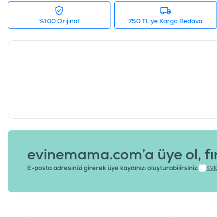
%100 Orijinal
750 TL'ye Kargo Bedava
evinemama.com’a üye ol, fı
E-posta adresinizi girerek üye kaydınızı oluşturabilirsiniz.
KVK