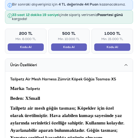
Bir sonraki alışverişiniz için
4
TL değerinde
44
Puan
kazanacaksınız.
33 saat 12 dakika 19 saniye
içinde sipariş verirseniz
Pazartesi günü
kargoda!
200 TL
500 TL
1.000 TL
Min: 6.000 TL
Min: 10.000 TL
Min: 15.000 TL
Kodu Al
Kodu Al
Kodu Al
Ürün Özellikleri
Tailpetz Air Mesh Harness Zümrüt Köpek Göğüs Tasması XS
Marka
: Tailpetz
Beden
: XSmall
Tailpetz air mesh göğüs tasması;
Köpekler için özel
olarak üretilmiştir. Hava alabilen kumaşı sayesinde yaz
aylarında serinletici özelliğe sahiptir. Kullanımı kolaydır.
Ayarlanabilir aparatı bulunmaktadır.
Göğüs tasması;
Yansıtıcı şeritleri karanlıkta görünür olmasını