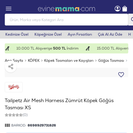
Kedinize Özel
Köpeğinize Özel
Ayın Fırsatları
Çok Al Az Öde
He
10.000 TL Alışverişe
500 TL
İndirim
15.000 TL Alışverişe
Ana Sayfa
KÖPEK
Köpek Tasmaları ve Kayışları
Göğüs Tasması
Ta
Paylaş
Tailpetz Air Mesh Harness Zümrüt Köpek Göğüs
Tasması XS
(0)
BARKOD:
8698929731826