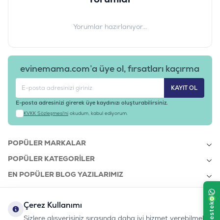
Yorumlar hazırlanıyor...
evinemama.com’a üye ol, fırsatları kaçırma
KAYIT OL
E-posta adresinizi girerek üye kaydınızı oluşturabilirsiniz.
KVKK Sözleşmesi'ni
okudum, kabul ediyorum.
POPÜLER MARKALAR
POPÜLER KATEGORILER
EN POPÜLER BLOG YAZILARIMIZ
EN SON BLOG YAZILARIMIZ
Çerez Kullanımı
KURUMSAL
Sizlere alışverişiniz sırasında daha iyi hizmet verebilmek