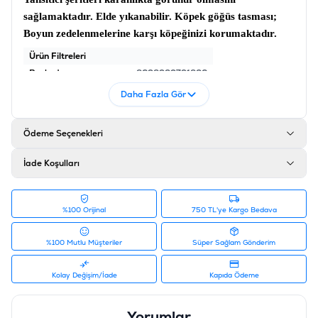
sağlamaktadır. Elde yıkanabilir.
Köpek göğüs tasması
;
Boyun zedelenmelerine karşı köpeğinizi korumaktadır.
Ürün Filtreleri
Barkod
:
8698929731826
Tedarikçi Ürün Kodu
:
WEEHAREMXS
Daha Fazla Gör
Ödeme Seçenekleri
İade Koşulları
%100 Orijinal
750 TL'ye Kargo Bedava
%100 Mutlu Müşteriler
Süper Sağlam Gönderim
Kolay Değişim/İade
Kapıda Ödeme
Yorumlar