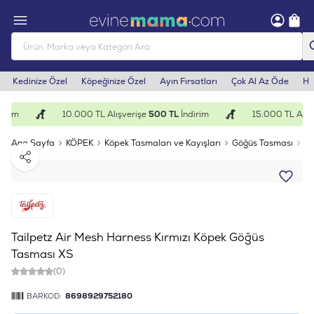
Kedinize Özel
Köpeğinize Özel
Ayın Fırsatları
Çok Al Az Öde
He
irim
10.000 TL Alışverişe
500 TL
İndirim
15.000 TL Alışv
Ana Sayfa
KÖPEK
Köpek Tasmaları ve Kayışları
Göğüs Tasması
Ta
Paylaş
Tailpetz Air Mesh Harness Kırmızı Köpek Göğüs
Tasması XS
(0)
BARKOD:
8698929752180