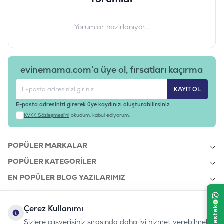
Yorumlar hazırlanıyor...
evinemama.com’a üye ol, fırsatları kaçırma
KAYIT OL
E-posta adresinizi girerek üye kaydınızı oluşturabilirsiniz.
KVKK Sözleşmesi'ni
okudum, kabul ediyorum.
POPÜLER MARKALAR
POPÜLER KATEGORILER
EN POPÜLER BLOG YAZILARIMIZ
EN SON BLOG YAZILARIMIZ
Çerez Kullanımı
KURUMSAL
Sizlere alışverişiniz sırasında daha iyi hizmet verebilmek