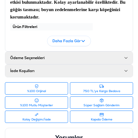
etkisi bulunmaktadır. Kolay ayarlanabilir özelliktedir. Bu
göğüs tasması
; boyun zedelenmelerine karşı köpeğinizi
korumaktadır.
Ürün Filtreleri
Barkod
:
8698929752180
Daha Fazla Gör
Tedarikçi Ürün Kodu
:
WEEHARRXS
Ödeme Seçenekleri
İade Koşulları
%100 Orijinal
750 TL'ye Kargo Bedava
%100 Mutlu Müşteriler
Süper Sağlam Gönderim
Kolay Değişim/İade
Kapıda Ödeme
Yorumlar