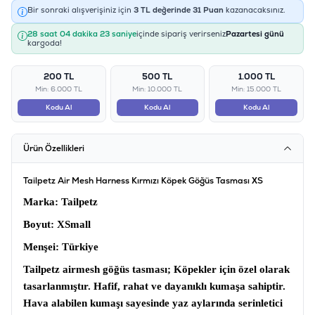
Bir sonraki alışverişiniz için
3
TL değerinde
31
Puan
kazanacaksınız.
28 saat 04 dakika 23 saniye
içinde sipariş verirseniz
Pazartesi günü
kargoda!
200 TL
500 TL
1.000 TL
Min: 6.000 TL
Min: 10.000 TL
Min: 15.000 TL
Kodu Al
Kodu Al
Kodu Al
Ürün Özellikleri
Tailpetz Air Mesh Harness Kırmızı Köpek Göğüs Tasması XS
Marka
: Tailpetz
Boyut:
XSmall
Menşei
: Türkiye
Tailpetz airmesh göğüs tasması
; Köpekler için özel olarak
tasarlanmıştır. Hafif, rahat ve dayanıklı kumaşa sahiptir.
Hava alabilen kumaşı sayesinde yaz aylarında serinletici