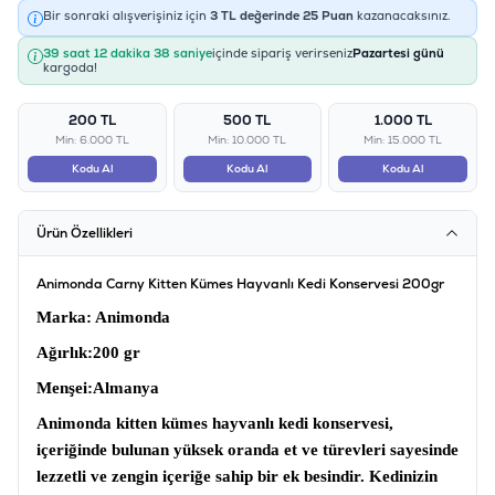
Bir sonraki alışverişiniz için
3
TL değerinde
25
Puan
kazanacaksınız.
39 saat 12 dakika 38 saniye
içinde sipariş verirseniz
Pazartesi günü
kargoda!
200 TL
500 TL
1.000 TL
Min: 6.000 TL
Min: 10.000 TL
Min: 15.000 TL
Kodu Al
Kodu Al
Kodu Al
Ürün Özellikleri
Animonda Carny Kitten Kümes Hayvanlı Kedi Konservesi 200gr
Marka
: Animonda
Ağırlık
:200 gr
Menşei
:Almanya
Animonda kitten kümes hayvanlı kedi konservesi
,
içeriğinde bulunan yüksek oranda et ve türevleri sayesinde
lezzetli ve zengin içeriğe sahip bir ek besindir. Kedinizin