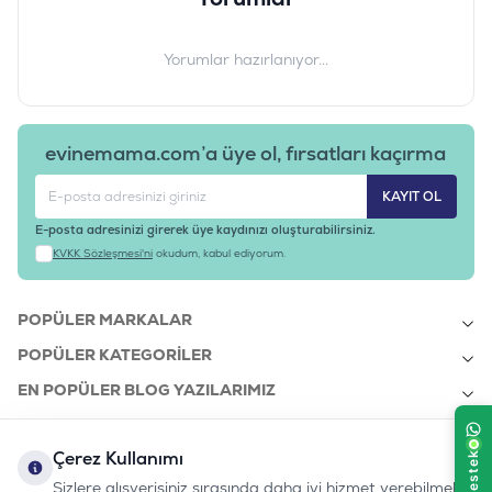
Yorumlar hazırlanıyor...
evinemama.com’a üye ol, fırsatları kaçırma
KAYIT OL
E-posta adresinizi girerek üye kaydınızı oluşturabilirsiniz.
KVKK Sözleşmesi'ni
okudum, kabul ediyorum.
POPÜLER MARKALAR
POPÜLER KATEGORILER
EN POPÜLER BLOG YAZILARIMIZ
EN SON BLOG YAZILARIMIZ
Çerez Kullanımı
KURUMSAL
Sizlere alışverişiniz sırasında daha iyi hizmet verebilmek