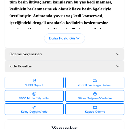
tüm besin ihtiyaçlarını karşılayan bu
yaş kedi maması
,
kedinizin beslenmesine ek olarak ilave besin ögeleriyle
üretilmiştir.
Animonda yavru yaş kedi konservesi
,
içeriğindeki dengeli oranlarla kedinizin beslenmesine
yardımcı bir mamadır. Yavru kedilerin enerjilerine uygun
olarak formüle edilmiş olup sağlıklı büyümelerine destek
Daha Fazla Gör
veren tam dengeli yaş mamadır.
İçerik
Ödeme Seçenekleri
Sığır Eti %39, Ciğer, Böbrek, Kalp ve Göğü, Tavuk
İade Koşulları
Karaciğeri %14, Hindi Kalbi %6, Ördek Kalbi,
Kalsiyum, Sodyum Klorür, Cacium Karbonat
Analiz
%100 Orijinal
750 TL'ye Kargo Bedava
Ham Protein %11, Ham Yağ %6, Ham Selüloz %0,3,
%100 Mutlu Müşteriler
Süper Sağlam Gönderim
Ham Kül %1,7, Nem %80, Taurin %0,8
Ürün Filtreleri
Kolay Değişim/İade
Kapıda Ödeme
Barkod
:
4017721839648
Tedarikçi Ürün Kodu
:
200-083491
Yorumlar