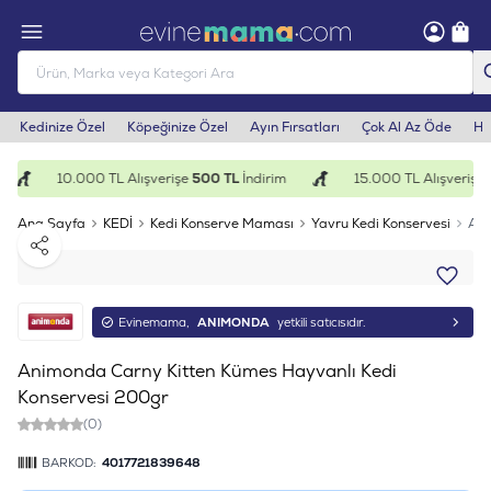
Kedinize Özel
Köpeğinize Özel
Ayın Fırsatları
Çok Al Az Öde
He
10.000 TL Alışverişe
500 TL
İndirim
15.000 TL Alışverişe
1
Ana Sayfa
KEDİ
Kedi Konserve Maması
Yavru Kedi Konservesi
Ani
Paylaş
Evinemama,
ANIMONDA
yetkili satıcısıdır.
Animonda Carny Kitten Kümes Hayvanlı Kedi
Konservesi 200gr
(0)
BARKOD:
4017721839648