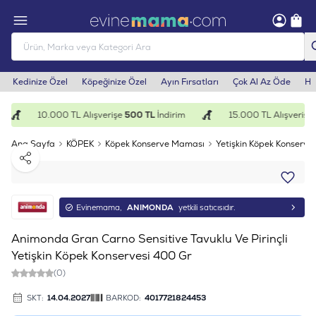
Kedinize Özel
Köpeğinize Özel
Ayın Fırsatları
Çok Al Az Öde
He
10.000 TL Alışverişe
500 TL
İndirim
15.000 TL Alışverişe
1
Ana Sayfa
KÖPEK
Köpek Konserve Maması
Yetişkin Köpek Konserves
Paylaş
Evinemama,
ANIMONDA
yetkili satıcısıdır.
Animonda Gran Carno Sensitive Tavuklu Ve Pirinçli
Yetişkin Köpek Konservesi 400 Gr
(0)
SKT:
14.04.2027
BARKOD:
4017721824453