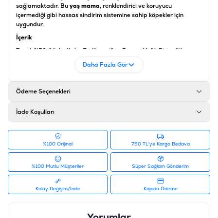
sağlamaktadır. Bu
yaş mama
, renklendirici ve koruyucu
içermediği gibi hassas sindirim sistemine sahip köpekler için
uygundur.
İçerik
Tavuk %59 (Mide, Kalp, Et, Karaciğer, Boyun, Yağ), Pirinç %1
Analiz
Daha Fazla Gör
Protein %10, Yağ İçeriği %5,2, Ham Selüloz %0,5, Ham Kül %2,5,
Nem %80
Ödeme Seçenekleri
Katkı Maddeleri
İade Koşulları
Vitamin D3 200 IU, Kalsiyum 0,75 mg, Mangan Sülfat 1,4 mg,
Çinko 25 mg, Bakır 1 mg
Ürün Filtreleri
%100 Orijinal
750 TL'ye Kargo Bedava
Barkod
:
4017721824453
Tedarikçi Ürün Kodu
:
200-082445
%100 Mutlu Müşteriler
Süper Sağlam Gönderim
Ürün Etiketleri
#animonda yaş mama
Kolay Değişim/İade
Kapıda Ödeme
Yorumlar