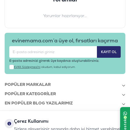
Yorumlar hazırlanıyor...
evinemama.com’a üye ol, fırsatları kaçırma
KAYIT OL
E-posta adresinizi girerek üye kaydınızı oluşturabilirsiniz.
KVKK Sözleşmesi'ni
okudum, kabul ediyorum.
POPÜLER MARKALAR
POPÜLER KATEGORILER
EN POPÜLER BLOG YAZILARIMIZ
EN SON BLOG YAZILARIMIZ
Çerez Kullanımı
KURUMSAL
Sizlere alışverişiniz sırasında daha iyi hizmet verebilmek