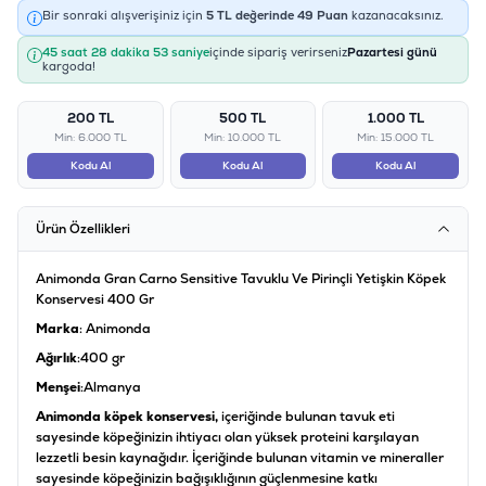
Bir sonraki alışverişiniz için
5
TL değerinde
49
Puan
kazanacaksınız.
45 saat 28 dakika 53 saniye
içinde sipariş verirseniz
Pazartesi günü
kargoda!
200 TL
500 TL
1.000 TL
Min: 6.000 TL
Min: 10.000 TL
Min: 15.000 TL
Kodu Al
Kodu Al
Kodu Al
Ürün Özellikleri
Animonda Gran Carno Sensitive Tavuklu Ve Pirinçli Yetişkin Köpek
Konservesi 400 Gr
Marka
: Animonda
Ağırlık
:400 gr
Menşei
:Almanya
Animonda köpek konservesi,
içeriğinde bulunan tavuk eti
sayesinde köpeğinizin ihtiyacı olan yüksek proteini karşılayan
lezzetli besin kaynağıdır. İçeriğinde bulunan vitamin ve mineraller
sayesinde köpeğinizin bağışıklığının güçlenmesine katkı