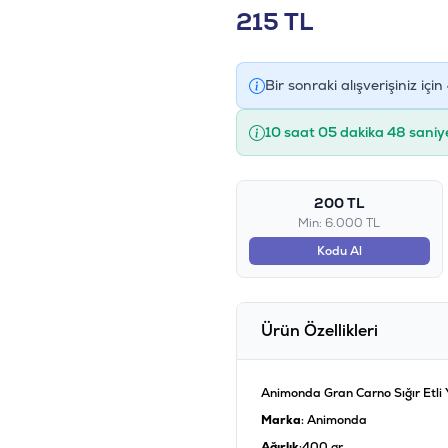
215
TL
Bir sonraki alışverişiniz için
10 saat 05 dakika 47 saniy
200 TL
Min: 6.000 TL
Kodu Al
Ürün Özellikleri
Animonda Gran Carno Sığır Etli 
Marka
: Animonda
Ağırlık
:400 gr