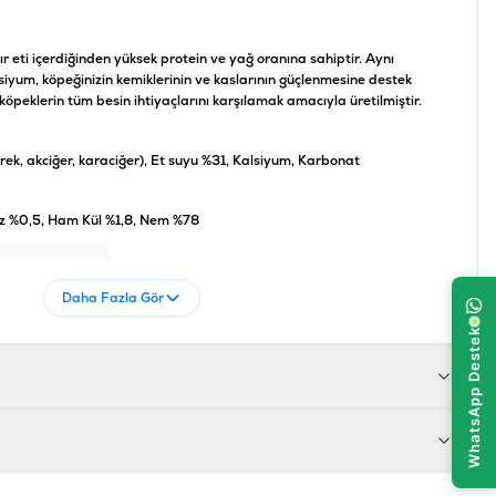
ğır eti içerdiğinden yüksek protein ve yağ oranına sahiptir. Aynı
iyum, köpeğinizin kemiklerinin ve kaslarının güçlenmesine destek
köpeklerin tüm besin ihtiyaçlarını karşılamak amacıyla üretilmiştir.
brek, akciğer, karaciğer), Et suyu %31, Kalsiyum, Karbonat
oz %0,5, Ham Kül %1,8, Nem %78
017721827355
Daha Fazla Gör
00-082735