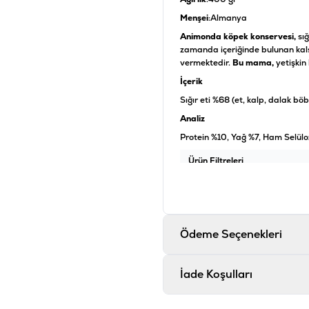
Menşei
:Almanya
Animonda köpek konservesi,
sı
zamanda içeriğinde bulunan kals
vermektedir.
Bu mama,
yetişkin 
İçerik
Sığır eti %68 (et, kalp, dalak bö
Analiz
Protein %10, Yağ %7, Ham Selül
Ürün Filtreleri
Barkod
:
4
Tedarikçi Ürün Kodu
:
2
Ürün Etiketleri
Ödeme Seçenekleri
#animonda yaş mama
İade Koşulları