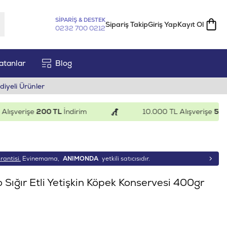
SİPARİŞ & DESTEK
Sipariş Takip
Giriş Yap
Kayıt Ol
0232 700 0212
atanlar
Blog
diyeli Ürünler
verişe
200 TL
İndirim
10.000 TL Alışverişe
500 TL
rantisi.
Evinemama,
ANIMONDA
yetkili satıcısıdır.
ığır Etli Yetişkin Köpek Konservesi 400gr