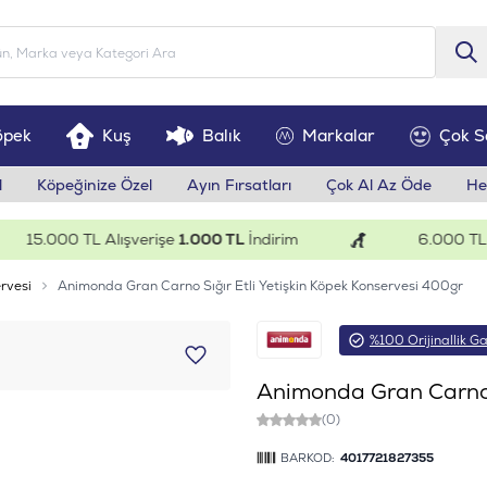
öpek
Kuş
Balık
Markalar
Çok S
l
Köpeğinize Özel
Ayın Fırsatları
Çok Al Az Öde
He
15.000 TL Alışverişe
1.000 TL
İndirim
6.000 TL Alış
rvesi
Animonda Gran Carno Sığır Etli Yetişkin Köpek Konservesi 400gr
%100 Orijinallik Ga
Animonda Gran Carno S
(0)
BARKOD:
4017721827355