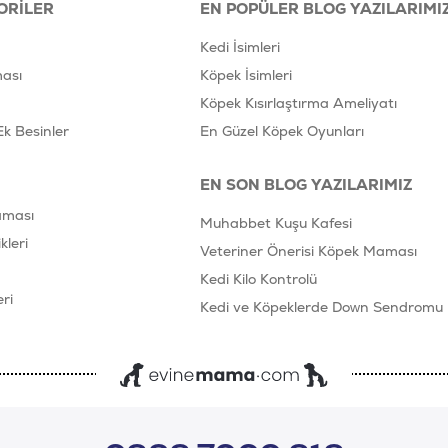
ORILER
EN POPÜLER BLOG YAZILARIMI
Kedi İsimleri
ası
Köpek İsimleri
Köpek Kısırlaştırma Ameliyatı
Ek Besinler
En Güzel Köpek Oyunları
EN SON BLOG YAZILARIMIZ
aması
Muhabbet Kuşu Kafesi
leri
Veteriner Önerisi Köpek Maması
Kedi Kilo Kontrolü
ri
Kedi ve Köpeklerde Down Sendromu