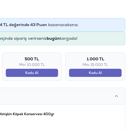
4
TL değerinde
43
Puan
kazanacaksınız.
e
içinde sipariş verirseniz
bugün
kargoda!
500 TL
1.000 TL
Min: 10.000 TL
Min: 15.000 TL
Kodu Al
Kodu Al
Yetişkin Köpek Konservesi 400gr