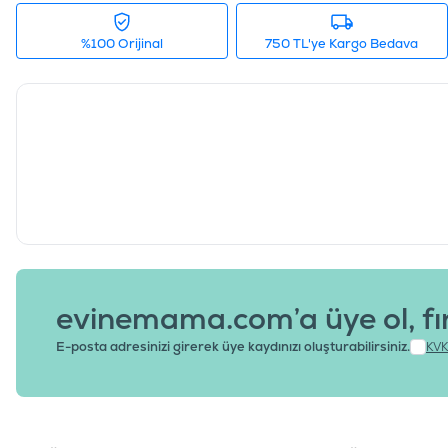
%100 Orijinal
750 TL'ye Kargo Bedava
evinemama.com’a üye ol, fı
E-posta adresinizi girerek üye kaydınızı oluşturabilirsiniz.
KVK