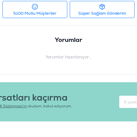
%100 Mutlu Müşteriler
Süper Sağlam Gönderim
Yorumlar
Yorumlar hazırlanıyor...
rsatları kaçırma
K Sözleşmesi'ni
okudum, kabul ediyorum.