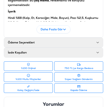
sağlamaktadır. Bu
yaş mama
, renklendirici ve koruyucu
içermemektedir.
İçerik
Hindi %68 (Kalp, Et, Karaciğer, Mide, Boyun), Pazı %2,5, Kuşburnu
%0,3, Keten Tohumu Yağı %0,2, Kalsiyum Karbonat, Sodyum
Klorür
Daha Fazla Gör
Analiz
Protein %10, Yağ İçeriği %5,2, Ham Selüloz %0,5, Ham Kül %2,5,
Ödeme Seçenekleri
Nem %80
Katkı Maddeleri
İade Koşulları
Vitamin D3 200 IU, Kalsiyum 0,75 mg, Mangan Sülfat 1,4 mg,
Çinko 25 mg
%100 Orijinal
750 TL'ye Kargo Bedava
Ürün Filtreleri
Barkod
:
4017721824385
%100 Mutlu Müşteriler
Süper Sağlam Gönderim
Tedarikçi Ürün Kodu
:
200-082438
Ürün Etiketleri
Kolay Değişim/İade
Kapıda Ödeme
#animonda yaş mama
Yorumlar