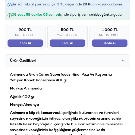
Bir sonraki alışverişiniz için
3
TL değerinde
28
Puan
kazanacaksınız.
06 saat 59 dakika 05 saniye
içinde sipariş verirseniz
bugün
kargoda!
200 TL
500 TL
1.000 TL
Min: 6.000 TL
Min: 10.000 TL
Min: 15.000 TL
Kodu Al
Kodu Al
Kodu Al
Ürün Özellikleri
Animonda Gran Carno Superfoods Hindi Pazı Ve Kuşburnu
Yetişkin Köpek Konservesi 400gr
Marka
: Animonda
Ağırlık
:400 gr
Menşei
:Almanya
Animonda köpek konservesi,
içeriğinde bulunan et ve türevleri
sayesinde köpeğinizin ihtiyacı olan yüksek protein oranına sahip
lezzetli besin kaynağıdır. İçeriğinde bulunan vitamin ve mineraller
sayesinde köpeğinizin bağışıklığının güçlenmesine katkı