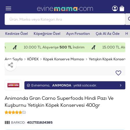
Kedinize Özel
Köpeğinize Özel
Ayın Fırsatları
Çok Al Az Öde
He
rim
10.000 TL Alışverişe
500 TL
İndirim
15.000 TL Alışve
Ana Sayfa
KÖPEK
Köpek Konserve Maması
Yetişkin Köpek Konserves
Paylaş
Evinemama,
ANIMONDA
yetkili satıcısıdır.
Animonda Gran Carno Superfoods Hindi Pazı Ve
Kuşburnu Yetişkin Köpek Konservesi 400gr
(1)
BARKOD:
4017721824385