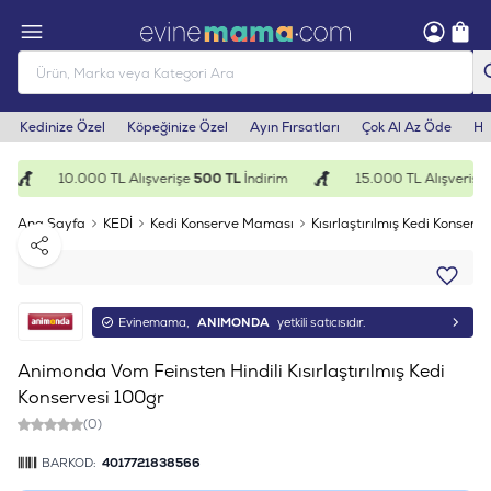
Kedinize Özel
Köpeğinize Özel
Ayın Fırsatları
Çok Al Az Öde
He
10.000 TL Alışverişe
500 TL
İndirim
15.000 TL Alışverişe
1
Ana Sayfa
KEDİ
Kedi Konserve Maması
Kısırlaştırılmış Kedi Konserve
Paylaş
Evinemama,
ANIMONDA
yetkili satıcısıdır.
Animonda Vom Feinsten Hindili Kısırlaştırılmış Kedi
Konservesi 100gr
(0)
BARKOD:
4017721838566