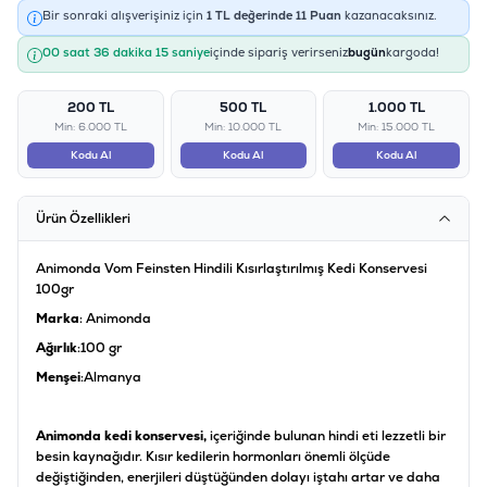
Bir sonraki alışverişiniz için
1
TL değerinde
11
Puan
kazanacaksınız.
00 saat 36 dakika 15 saniye
içinde sipariş verirseniz
bugün
kargoda!
200 TL
500 TL
1.000 TL
Min: 6.000 TL
Min: 10.000 TL
Min: 15.000 TL
Kodu Al
Kodu Al
Kodu Al
Ürün Özellikleri
Animonda Vom Feinsten Hindili Kısırlaştırılmış Kedi Konservesi
100gr
Marka
: Animonda
Ağırlık
:100 gr
Menşei
:Almanya
Animonda kedi konservesi,
içeriğinde bulunan hindi eti lezzetli bir
besin kaynağıdır. Kısır kedilerin hormonları önemli ölçüde
değiştiğinden, enerjileri düştüğünden dolayı iştahı artar ve daha