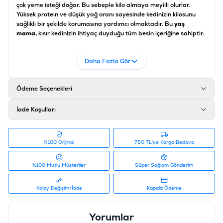
çok yeme isteği doğar. Bu sebeple kilo almaya meyilli olurlar.
Yüksek protein ve düşük yağ oranı sayesinde kedinizin kilosunu
sağlıklı bir şekilde korumasına yardımcı olmaktadır. Bu
yaş
mama,
kısır kedinizin ihtiyaç duyduğu tüm besin içeriğine sahiptir.
İçerik
Daha Fazla Gör
Hindi (%57), kalsiyum karbonat, sodyum klorür
Ödeme Seçenekleri
Analiz
İade Koşulları
%12 protein, %4,4 yağ içeriği, %0,3 ham lif, %1,8 ham kül, %80 nem
Ürün Filtreleri
%100 Orijinal
750 TL'ye Kargo Bedava
Barkod
:
4017721838566
%100 Mutlu Müşteriler
Süper Sağlam Gönderim
Tedarikçi Ürün Kodu
:
200-083856
Ürün Etiketleri
#animonda yaş mama
Kolay Değişim/İade
Kapıda Ödeme
Yorumlar