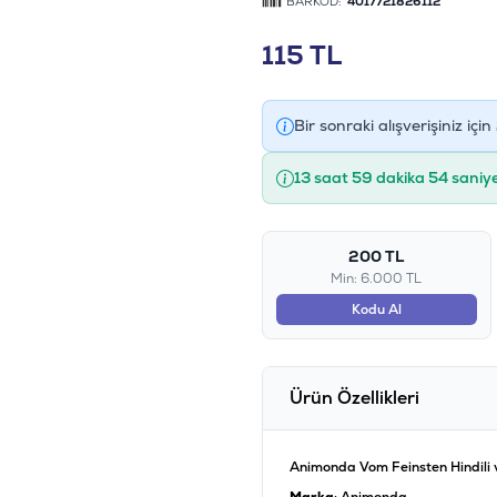
BARKOD:
4017721826112
115
TL
Bir sonraki alışverişiniz için
13 saat 59 dakika 53 saniy
200 TL
Min: 6.000 TL
Kodu Al
Ürün Özellikleri
Animonda Vom Feinsten Hindili v