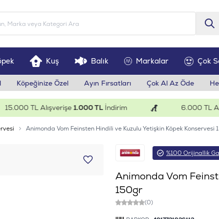
öpek
Kuş
Balık
Markalar
Çok S
l
Köpeğinize Özel
Ayın Fırsatları
Çok Al Az Öde
He
.000 TL Alışverişe
1.000 TL
İndirim
6.000 TL Alışve
rvesi
Animonda Vom Feinsten Hindili ve Kuzulu Yetişkin Köpek Konservesi 
%100 Orijinallik Ga
Animonda Vom Feinsten
150gr
(0)