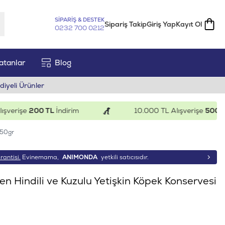
SİPARİŞ & DESTEK
Sipariş Takip
Giriş Yap
Kayıt Ol
0232 700 0212
atanlar
Blog
diyeli Ürünler
rişe
200 TL
İndirim
10.000 TL Alışverişe
500 TL
İn
150gr
rantisi.
Evinemama,
ANIMONDA
yetkili satıcısıdır.
 Hindili ve Kuzulu Yetişkin Köpek Konservesi