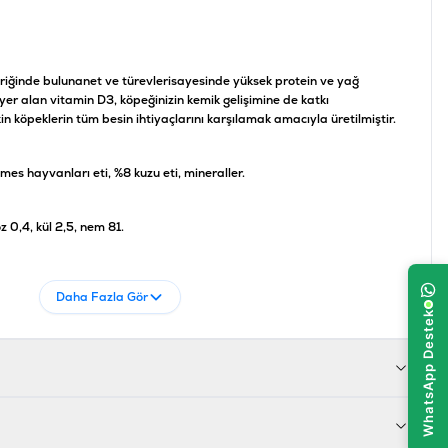
eriğinde bulunan
et ve türevleri
sayesinde yüksek protein ve yağ
er alan vitamin D3, köpeğinizin kemik gelişimine de katkı
in köpeklerin tüm besin ihtiyaçlarını karşılamak amacıyla üretilmiştir.
es hayvanları eti, %8 kuzu eti, mineraller.
z 0,4, kül 2,5, nem 81.
 mg.
Daha Fazla Gör
017721826112
00-082611