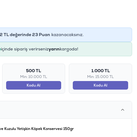
2
TL değerinde
23
Puan
kazanacaksınız.
e
içinde sipariş verirseniz
yarın
kargoda!
500 TL
1.000 TL
Min: 10.000 TL
Min: 15.000 TL
Kodu Al
Kodu Al
e Kuzulu Yetişkin Köpek Konservesi 150gr