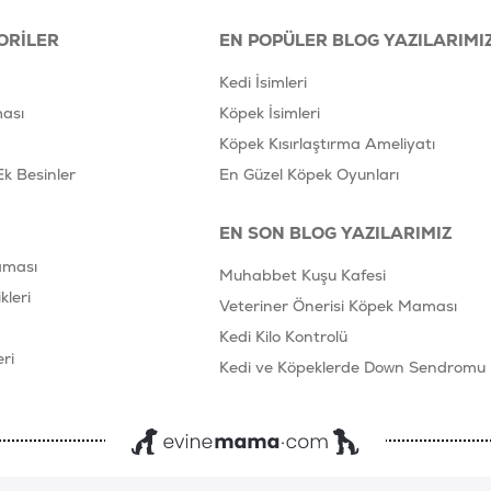
ORILER
EN POPÜLER BLOG YAZILARIMI
Kedi İsimleri
ası
Köpek İsimleri
Köpek Kısırlaştırma Ameliyatı
Ek Besinler
En Güzel Köpek Oyunları
EN SON BLOG YAZILARIMIZ
aması
Muhabbet Kuşu Kafesi
leri
Veteriner Önerisi Köpek Maması
Kedi Kilo Kontrolü
ri
Kedi ve Köpeklerde Down Sendromu