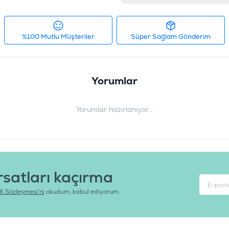
%100 Mutlu Müşteriler
Süper Sağlam Gönderim
Yorumlar
Yorumlar hazırlanıyor...
rsatları kaçırma
K Sözleşmesi'ni
okudum, kabul ediyorum.