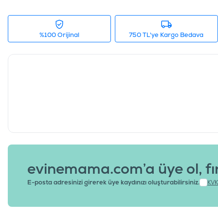
%100 Orijinal
750 TL'ye Kargo Bedava
evinemama.com’a üye ol, fı
E-posta adresinizi girerek üye kaydınızı oluşturabilirsiniz.
KVK