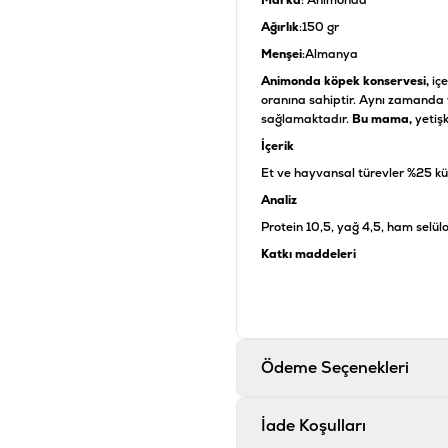
Marka
: Animonda
Ağırlık
:150 gr
Menşei
:Almanya
Animonda köpek konservesi,
iç
oranına sahiptir. Aynı zamanda y
sağlamaktadır.
Bu mama,
yetişk
İçerik
Et ve hayvansal türevler %25 küm
Analiz
Protein 10,5, yağ 4,5, ham selülo
Katkı maddeleri
Vitamin D3 120 IU, vitamin E 20
Ürün Filtreleri
Barkod
:
4
Ödeme Seçenekleri
Tedarikçi Ürün Kodu
:
2
Ürün Etiketleri
İade Koşulları
#animonda yaş mama