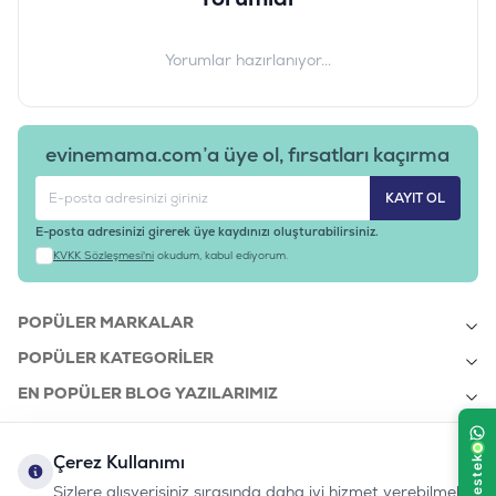
Günlük Tüketim Önerisi
Yorumlar hazırlanıyor...
3 – 4 kilo arası 250 – 350 g
4 – 5 kilo arası 350 – 400 g
Ürün Filtreleri
Barkod
:
4017721838610
evinemama.com’a üye ol, fırsatları kaçırma
Tedarikçi Ürün Kodu
:
200-083855
Ürün Etiketleri
KAYIT OL
#animonda yaş mama
E-posta adresinizi girerek üye kaydınızı oluşturabilirsiniz.
KVKK Sözleşmesi'ni
okudum, kabul ediyorum.
POPÜLER MARKALAR
POPÜLER KATEGORILER
EN POPÜLER BLOG YAZILARIMIZ
EN SON BLOG YAZILARIMIZ
Çerez Kullanımı
KURUMSAL
Sizlere alışverişiniz sırasında daha iyi hizmet verebilmek