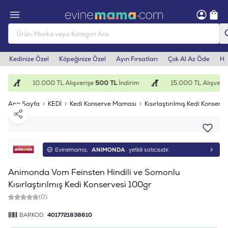
Kedinize Özel
Köpeğinize Özel
Ayın Fırsatları
Çok Al Az Öde
He
10.000 TL Alışverişe
500 TL
İndirim
15.000 TL Alışveriş
Ana Sayfa
KEDİ
Kedi Konserve Maması
Kısırlaştırılmış Kedi Konserve
Paylaş
Evinemama,
ANIMONDA
yetkili satıcısıdır.
Animonda Vom Feinsten Hindili ve Somonlu
Kısırlaştırılmış Kedi Konservesi 100gr
(0)
BARKOD:
4017721838610