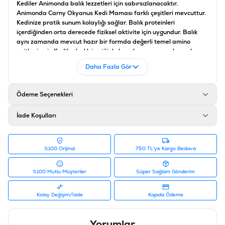
Kediler Animonda balık lezzetleri için sabırsızlanacaktır.
Animonda Carny Okyanus Kedi Maması farklı çeşitleri mevcuttur.
Kedinize pratik sunum kolaylığı sağlar.
Balık proteinleri
içerdiğinden orta derecede fiziksel aktivite için uygundur.
Balık
aynı zamanda mevcut hazır bir formda değerli temel amino
asitler içerir.
Kediler balık içeriğiyle hazırlanmış mamaları çok
severler. Bu sebeptendirki hasta ve keyfi olmayan iştahsız kediler
Daha Fazla Gör
için ideal bir kedi konservesidir.
Animonda Carny Okyanus balık
lezzetler ton balığı ve somon balığı lezzetlerindedir.
Yetişkin
kedilerin günlük beslenmesi için dengeli ve besleyici konserve
Ödeme Seçenekleri
mamadır.
İade Koşulları
İçindekiler
Et ve hayvansal türevler %60 (%30 sığır eti, domuz eti, kümes
hayvanı eti), sebze (%4 patates), mineraller, vitamin D3 200 IU,
%100 Orijinal
750 TL'ye Kargo Bedava
E4 0,5 mg, E6 5,7 mg, E5 1,4 mg, E2 0,1 mg
%100 Mutlu Müşteriler
Süper Sağlam Gönderim
Besin Değerleri
Kolay Değişim/İade
Kapıda Ödeme
Ham protein %11, ham yağ %1, ham lif %0.4, ham kül %2, nem %83.
Yorumlar