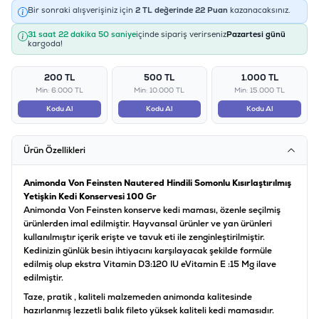
Bir sonraki alışverişiniz için
2
TL değerinde
22
Puan
kazanacaksınız.
31 saat 22 dakika 50 saniye
içinde sipariş verirseniz
Pazartesi günü
kargoda!
200 TL
500 TL
1.000 TL
Min: 6.000 TL
Min: 10.000 TL
Min: 15.000 TL
Kodu Al
Kodu Al
Kodu Al
Ürün Özellikleri
Animonda Von Feinsten Nautered Hindili Somonlu Kısırlaştırılmış
Yetişkin Kedi Konservesi 100 Gr
Animonda Von Feinsten konserve kedi maması, özenle seçilmiş
ürünlerden imal edilmiştir. Hayvansal ürünler ve yan ürünleri
kullanılmıştır içerik erişte ve tavuk eti ile zenginleştirilmiştir.
Kedinizin günlük besin ihtiyacını karşılayacak şekilde formüle
edilmiş olup ekstra Vitamin D3:120 IU eVitamin E :15 Mg ilave
edilmiştir.
Taze, pratik , kaliteli malzemeden animonda kalitesinde
hazırlanmış lezzetli balık fileto yüksek kaliteli kedi mamasıdır.