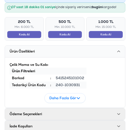
07 saat 18 dakika 01 saniye
içinde sipariş verirseniz
bugün
kargoda!
200 TL
500 TL
1.000 TL
Min: 6.000 TL
Min: 10.000 TL
Min: 15.000 TL
Kodu Al
Kodu Al
Kodu Al
Ürün Özellikleri
Çelik Mama ve Su Kabı
Ürün Filtreleri
Barkod
:
5415245101002
Tedarikçi Ürün Kodu
:
240-1030931
Daha Fazla Gör
Ödeme Seçenekleri
İade Koşulları