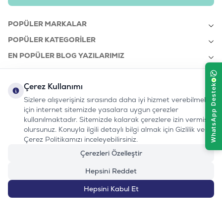
POPÜLER MARKALAR
POPÜLER KATEGORILER
EN POPÜLER BLOG YAZILARIMIZ
EN SON BLOG YAZILARIMIZ
Çerez Kullanımı
KURUMSAL
Sizlere alışverişiniz sırasında daha iyi hizmet verebilmek
için internet sitemizde yasalara uygun çerezler
kullanılmaktadır. Sitemizde kalarak çerezlere izin vermiş
bizi takip edin:
olursunuz. Konuyla ilgili detaylı bilgi almak için Gizlilik ve
0232 7000 212
%100 MUTLU
Instagram
Youtube
Tiktok
Facebook
Linkedin
Çerez Politikamızı inceleyebilirsiniz.
www.evinemama.com
MÜŞTERI HATTI
pati@evinemama.com
(haftaiçi 09.00-17.00)
Çerezleri Özelleştir
Hepsini Reddet
Hepsini Kabul Et