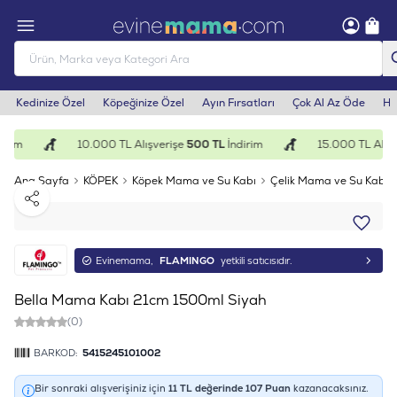
Kedinize Özel
Köpeğinize Özel
Ayın Fırsatları
Çok Al Az Öde
He
irim
10.000 TL Alışverişe
500 TL
İndirim
15.000 TL Alışv
Ana Sayfa
KÖPEK
Köpek Mama ve Su Kabı
Çelik Mama ve Su Kabı
Paylaş
Evinemama,
FLAMINGO
yetkili satıcısıdır.
Bella Mama Kabı 21cm 1500ml Siyah
(0)
BARKOD:
5415245101002
Bir sonraki alışverişiniz için
11
TL değerinde
107
Puan
kazanacaksınız.