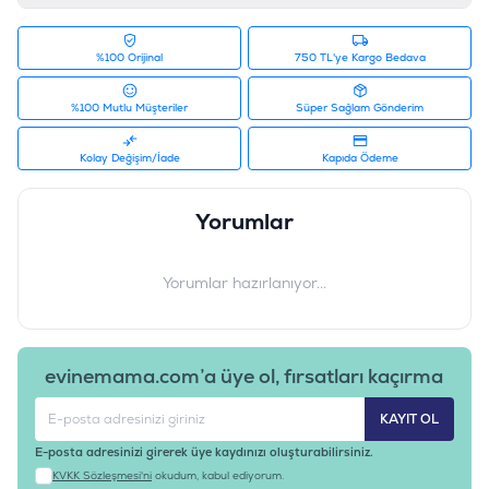
%100 Orijinal
750 TL'ye Kargo Bedava
%100 Mutlu Müşteriler
Süper Sağlam Gönderim
Kolay Değişim/İade
Kapıda Ödeme
Yorumlar
Yorumlar hazırlanıyor...
evinemama.com’a üye ol, fırsatları kaçırma
KAYIT OL
E-posta adresinizi girerek üye kaydınızı oluşturabilirsiniz.
KVKK Sözleşmesi'ni
okudum, kabul ediyorum.