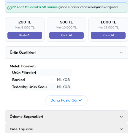
22 saat 03 dakika 58 saniye
içinde sipariş verirseniz
yarın
kargoda!
200 TL
500 TL
1.000 TL
Min: 6.000 TL
Min: 10.000 TL
Min: 15.000 TL
Kodu Al
Kodu Al
Kodu Al
Ürün Özellikleri
Melek Hareketi
Ürün Filtreleri
Barkod
:
MLK08
Tedarikçi Ürün Kodu
:
MLK08
Daha Fazla Gör
Ödeme Seçenekleri
İade Koşulları