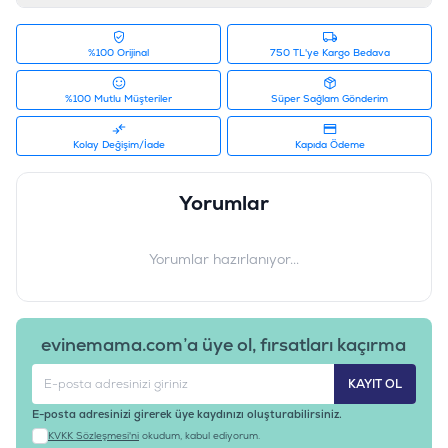
%100 Orijinal
750 TL'ye Kargo Bedava
%100 Mutlu Müşteriler
Süper Sağlam Gönderim
Kolay Değişim/İade
Kapıda Ödeme
Yorumlar
Yorumlar hazırlanıyor...
evinemama.com’a üye ol, fırsatları kaçırma
KAYIT OL
E-posta adresinizi girerek üye kaydınızı oluşturabilirsiniz.
KVKK Sözleşmesi'ni
okudum, kabul ediyorum.