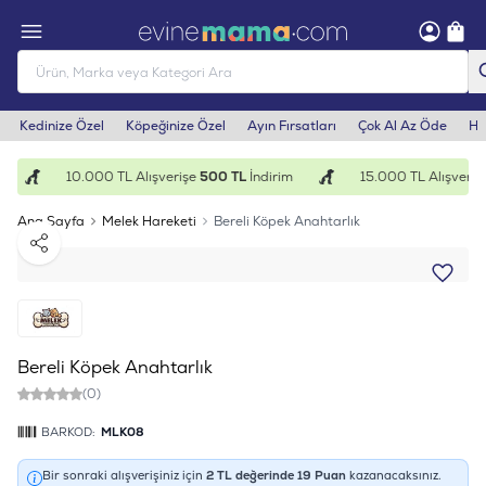
Kedinize Özel
Köpeğinize Özel
Ayın Fırsatları
Çok Al Az Öde
He
10.000 TL Alışverişe
500 TL
İndirim
15.000 TL Alışveriş
Ana Sayfa
Melek Hareketi
Bereli Köpek Anahtarlık
Paylaş
Bereli Köpek Anahtarlık
(0)
BARKOD:
MLK08
Bir sonraki alışverişiniz için
2
TL değerinde
19
Puan
kazanacaksınız.