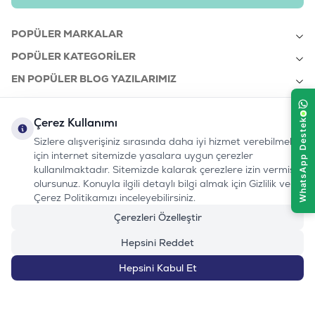
POPÜLER MARKALAR
POPÜLER KATEGORILER
EN POPÜLER BLOG YAZILARIMIZ
EN SON BLOG YAZILARIMIZ
Çerez Kullanımı
KURUMSAL
Sizlere alışverişiniz sırasında daha iyi hizmet verebilmek
için internet sitemizde yasalara uygun çerezler
kullanılmaktadır. Sitemizde kalarak çerezlere izin vermiş
bizi takip edin:
olursunuz. Konuyla ilgili detaylı bilgi almak için Gizlilik ve
0232 7000 212
%100 MUTLU
Instagram
Youtube
Tiktok
Facebook
Linkedin
Çerez Politikamızı inceleyebilirsiniz.
www.evinemama.com
MÜŞTERI HATTI
pati@evinemama.com
(haftaiçi 09.00-17.00)
Çerezleri Özelleştir
Hepsini Reddet
Hepsini Kabul Et