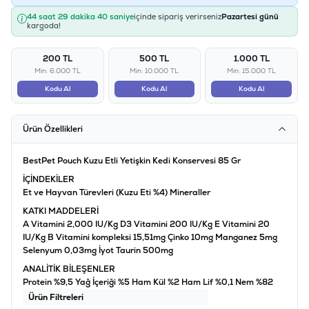
44 saat 29 dakika 40 saniye
içinde sipariş verirseniz
Pazartesi günü
kargoda!
200 TL
500 TL
1.000 TL
Min: 6.000 TL
Min: 10.000 TL
Min: 15.000 TL
Kodu Al
Kodu Al
Kodu Al
Ürün Özellikleri
BestPet Pouch Kuzu Etli Yetişkin Kedi Konservesi 85 Gr
İÇİNDEKİLER
Et ve Hayvan Türevleri (Kuzu Eti %4) Mineraller
KATKI MADDELERİ
A Vitamini 2,000 IU/Kg D3 Vitamini 200 IU/Kg E Vitamini 20
IU/Kg B Vitamini kompleksi 15,51mg Çinko 10mg Manganez 5mg
Selenyum 0,03mg İyot Taurin 500mg
ANALİTİK BİLEŞENLER
Protein %9,5 Yağ İçeriği %5 Ham Kül %2 Ham Lif %0,1 Nem %82
Ürün Filtreleri