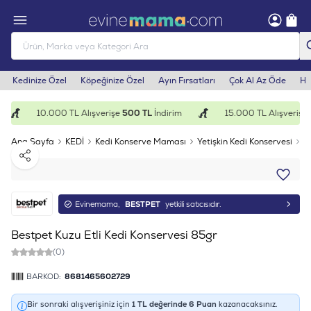
Kedinize Özel
Köpeğinize Özel
Ayın Fırsatları
Çok Al Az Öde
He
10.000 TL Alışverişe
500 TL
İndirim
15.000 TL Alışverişe
1
Ana Sayfa
KEDİ
Kedi Konserve Maması
Yetişkin Kedi Konservesi
B
Paylaş
Evinemama,
BESTPET
yetkili satıcısıdır.
Bestpet Kuzu Etli Kedi Konservesi 85gr
(0)
BARKOD:
8681465602729
Bir sonraki alışverişiniz için
1
TL değerinde
6
Puan
kazanacaksınız.