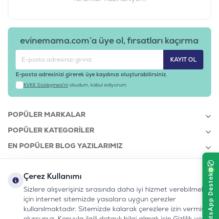
evinemama.com’a üye ol, fırsatları kaçırma
KAYIT OL
E-posta adresinizi girerek üye kaydınızı oluşturabilirsiniz.
KVKK Sözleşmesi'ni
okudum, kabul ediyorum.
POPÜLER MARKALAR
POPÜLER KATEGORILER
EN POPÜLER BLOG YAZILARIMIZ
EN SON BLOG YAZILARIMIZ
Çerez Kullanımı
KURUMSAL
Sizlere alışverişiniz sırasında daha iyi hizmet verebilmek
için internet sitemizde yasalara uygun çerezler
kullanılmaktadır. Sitemizde kalarak çerezlere izin vermiş
bizi takip edin:
olursunuz. Konuyla ilgili detaylı bilgi almak için Gizlilik ve
0232 7000 212