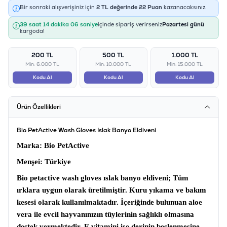
Bir sonraki alışverişiniz için
2
TL değerinde
22
Puan
kazanacaksınız.
39 saat 14 dakika 06 saniye
içinde sipariş verirseniz
Pazartesi günü
kargoda!
200 TL
500 TL
1.000 TL
Min: 6.000 TL
Min: 10.000 TL
Min: 15.000 TL
Kodu Al
Kodu Al
Kodu Al
Ürün Özellikleri
Bio PetActive Wash Gloves Islak Banyo Eldiveni
Marka
: Bio PetActive
Menşei
: Türkiye
Bio petactive wash gloves ıslak banyo eldiveni;
Tüm
ırklara uygun olarak üretilmiştir. Kuru yıkama ve bakım
kesesi olarak kullanılmaktadır. İçeriğinde bulunuan aloe
vera ile evcil hayvanınızın tüylerinin sağlıklı olmasına
destek vermektedir. E vitamini ise derinin beslenmesine