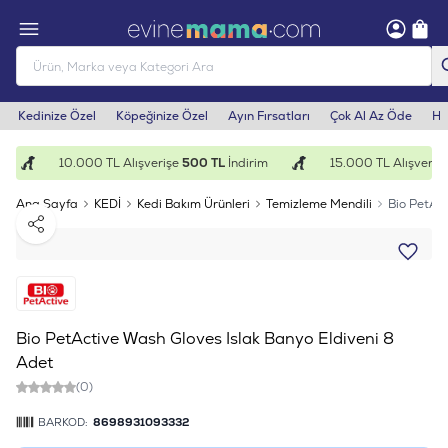
Kedinize Özel
Köpeğinize Özel
Ayın Fırsatları
Çok Al Az Öde
He
10.000 TL Alışverişe
500 TL
İndirim
15.000 TL Alışverişe
Ana Sayfa
KEDİ
Kedi Bakım Ürünleri
Temizleme Mendili
Bio PetAct
Paylaş
Bio PetActive Wash Gloves Islak Banyo Eldiveni 8
Adet
(0)
BARKOD:
8698931093332