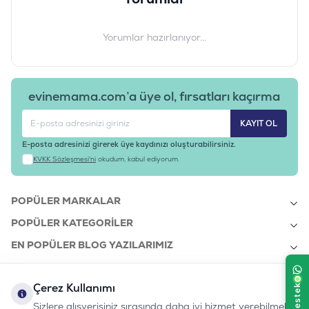
Yorumlar hazırlanıyor...
evinemama.com’a üye ol, fırsatları kaçırma
KAYIT OL
E-posta adresinizi girerek üye kaydınızı oluşturabilirsiniz.
KVKK Sözleşmesi'ni
okudum, kabul ediyorum.
POPÜLER MARKALAR
POPÜLER KATEGORILER
EN POPÜLER BLOG YAZILARIMIZ
EN SON BLOG YAZILARIMIZ
Çerez Kullanımı
KURUMSAL
Sizlere alışverişiniz sırasında daha iyi hizmet verebilmek