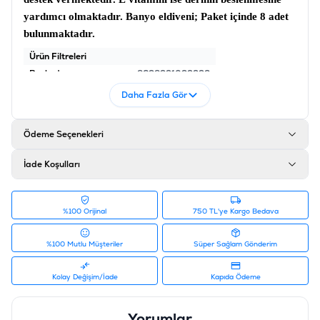
yardımcı olmaktadır.
Banyo eldiveni;
Paket içinde 8 adet
bulunmaktadır.
Ürün Filtreleri
Barkod
:
8698931093332
Tedarikçi Ürün Kodu
:
BPA-BKM-332
Daha Fazla Gör
Ödeme Seçenekleri
İade Koşulları
%100 Orijinal
750 TL'ye Kargo Bedava
%100 Mutlu Müşteriler
Süper Sağlam Gönderim
Kolay Değişim/İade
Kapıda Ödeme
Yorumlar