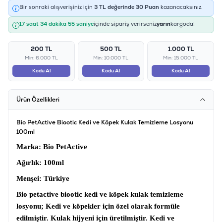
Bir sonraki alışverişiniz için
3
TL değerinde
30
Puan
kazanacaksınız.
17 saat 34 dakika 55 saniye
içinde sipariş verirseniz
yarın
kargoda!
200 TL
500 TL
1.000 TL
Min: 6.000 TL
Min: 10.000 TL
Min: 15.000 TL
Kodu Al
Kodu Al
Kodu Al
Ürün Özellikleri
Bio PetActive Biootic Kedi ve Köpek Kulak Temizleme Losyonu
100ml
Marka
: Bio PetActive
Ağırlık:
100ml
Menşei
: Türkiye
Bio petactive biootic kedi ve köpek kulak temizleme
losyonu;
Kedi ve köpekler için özel olarak formüle
edilmiştir. Kulak hijyeni için üretilmiştir. Kedi ve