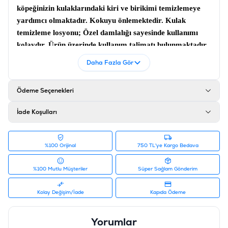
köpeğinizin kulaklarındaki kiri ve birikimi temizlemeye
yardımcı olmaktadır. Kokuyu önlemektedir.
Kulak
temizleme losyonu;
Özel damlalığı sayesinde kullanımı
kolaydır. Ürün üzerinde kullanım talimatı bulunmaktadır.
Ürün Filtreleri
Daha Fazla Gör
Barkod
:
8698931093295
Tedarikçi Ürün Kodu
:
BPA-BKM-295
Ödeme Seçenekleri
İade Koşulları
%100 Orijinal
750 TL'ye Kargo Bedava
%100 Mutlu Müşteriler
Süper Sağlam Gönderim
Kolay Değişim/İade
Kapıda Ödeme
Yorumlar