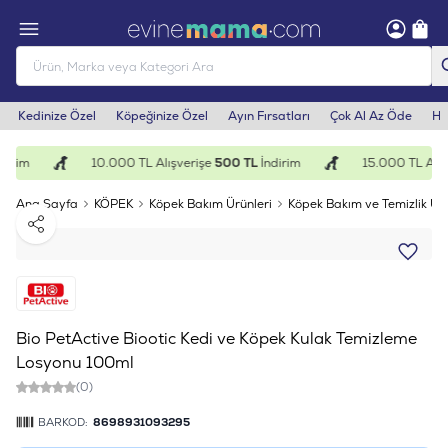
Kedinize Özel
Köpeğinize Özel
Ayın Fırsatları
Çok Al Az Öde
He
irim
10.000 TL Alışverişe
500 TL
İndirim
15.000 TL Alışv
Ana Sayfa
KÖPEK
Köpek Bakım Ürünleri
Köpek Bakım ve Temizlik Ürü
Paylaş
Bio PetActive Biootic Kedi ve Köpek Kulak Temizleme
Losyonu 100ml
(0)
BARKOD:
8698931093295