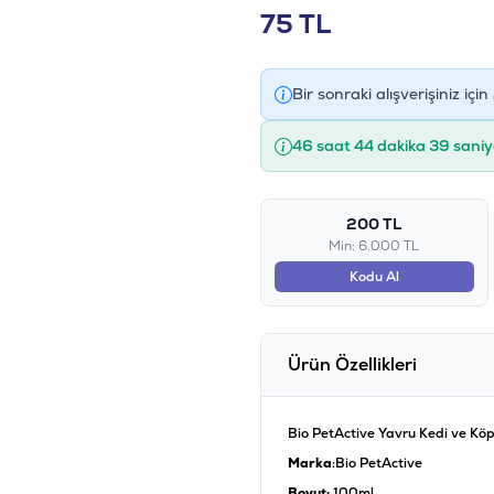
75
TL
Bir sonraki alışverişiniz için
46 saat 44 dakika 39 saniy
200 TL
Min: 6.000 TL
Kodu Al
Ürün Özellikleri
Bio PetActive Yavru Kedi ve Kö
Marka
:Bio PetActive
Boyut:
100ml