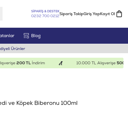
SİPARİŞ & DESTEK
Sipariş Takip
Giriş Yap
Kayıt Ol
0232 700 0212
atanlar
Blog
diyeli Ürünler
rişe
200 TL
İndirim
10.000 TL Alışverişe
500 TL
İn
edi ve Köpek Biberonu 100ml