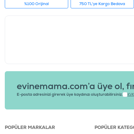
%100 Orijinal
750 TL'ye Kargo Bedava
evinemama.com’a üye ol, fı
E-posta adresinizi girerek üye kaydınızı oluşturabilirsiniz.
KVK
POPÜLER MARKALAR
POPÜLER KATEG