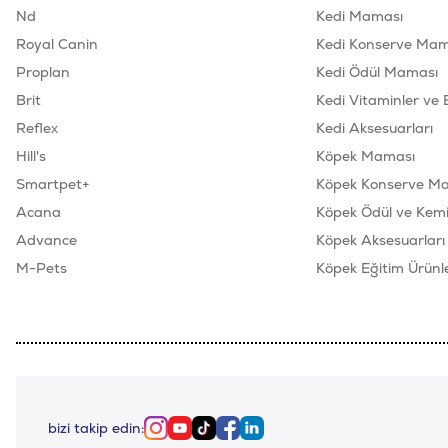
Nd
Kedi Maması
Royal Canin
Kedi Konserve Mam
Proplan
Kedi Ödül Maması
Brit
Kedi Vitaminler ve 
Reflex
Kedi Aksesuarları
Hill's
Köpek Maması
Smartpet+
Köpek Konserve M
Acana
Köpek Ödül ve Kemik
Advance
Köpek Aksesuarları
M-Pets
Köpek Eğitim Ürünle
bizi takip edin:
Instagram
Youtube
Tiktok
Facebook
Linkedin