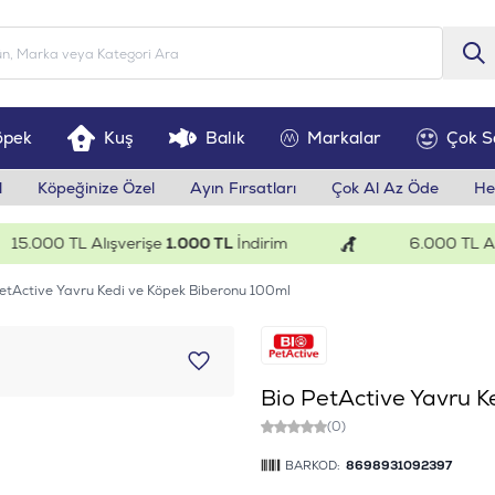
öpek
Kuş
Balık
Markalar
Çok S
l
Köpeğinize Özel
Ayın Fırsatları
Çok Al Az Öde
He
.000 TL Alışverişe
1.000 TL
İndirim
6.000 TL Alışve
PetActive Yavru Kedi ve Köpek Biberonu 100ml
Bio PetActive Yavru K
(0)
BARKOD:
8698931092397