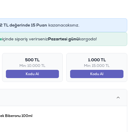
2
TL değerinde
15
Puan
kazanacaksınız.
e
içinde sipariş verirseniz
Pazartesi günü
kargoda!
500 TL
1.000 TL
Min: 10.000 TL
Min: 15.000 TL
Kodu Al
Kodu Al
pek Biberonu 100ml