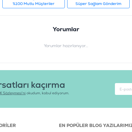
%100 Mutlu Müşteriler
Süper Sağlam Gönderim
Yorumlar
Yorumlar hazırlanıyor...
rsatları kaçırma
K Sözleşmesi'ni
okudum, kabul ediyorum.
ORILER
EN POPÜLER BLOG YAZILARIMI