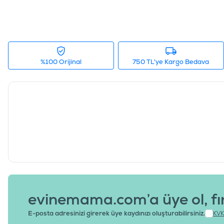
%100 Orijinal
750 TL'ye Kargo Bedava
evinemama.com’a üye ol, fı
E-posta adresinizi girerek üye kaydınızı oluşturabilirsiniz.
KVK