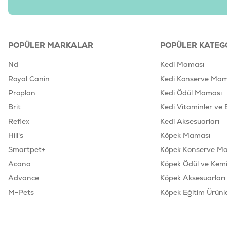
POPÜLER MARKALAR
POPÜLER KATEG
Nd
Kedi Maması
Royal Canin
Kedi Konserve Mam
Proplan
Kedi Ödül Maması
Brit
Kedi Vitaminler ve 
Reflex
Kedi Aksesuarları
Hill's
Köpek Maması
Smartpet+
Köpek Konserve M
Acana
Köpek Ödül ve Kemik
Advance
Köpek Aksesuarları
M-Pets
Köpek Eğitim Ürünle