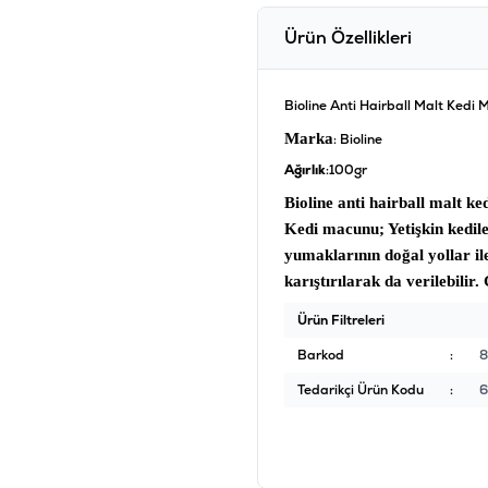
Ürün Özellikleri
Bioline Anti Hairball Malt Kedi
Marka
: Bioline
Ağırlık
:100gr
Bioline anti hairball malt k
Kedi macunu
; Yetişkin kedi
yumaklarının doğal yollar i
karıştırılarak da verilebili
Ürün Filtreleri
Barkod
:
8
Tedarikçi Ürün Kodu
:
6