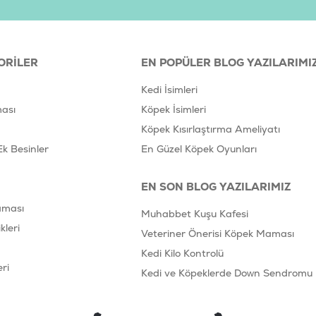
ORILER
EN POPÜLER BLOG YAZILARIMI
Kedi İsimleri
ası
Köpek İsimleri
Köpek Kısırlaştırma Ameliyatı
Ek Besinler
En Güzel Köpek Oyunları
EN SON BLOG YAZILARIMIZ
aması
Muhabbet Kuşu Kafesi
leri
Veteriner Önerisi Köpek Maması
Kedi Kilo Kontrolü
ri
Kedi ve Köpeklerde Down Sendromu