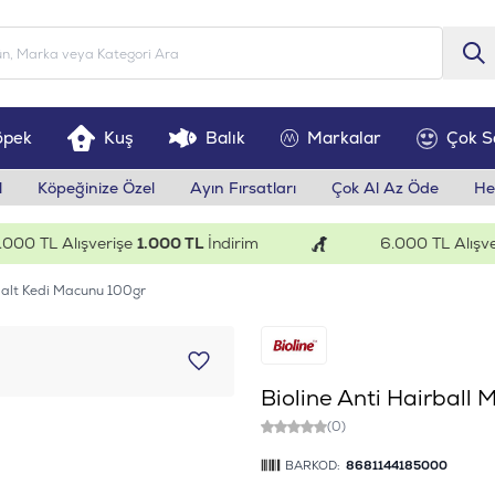
öpek
Kuş
Balık
Markalar
Çok S
l
Köpeğinize Özel
Ayın Fırsatları
Çok Al Az Öde
He
 TL Alışverişe
1.000 TL
İndirim
6.000 TL Alışveriş
 Malt Kedi Macunu 100gr
Bioline Anti Hairball
(0)
BARKOD:
8681144185000