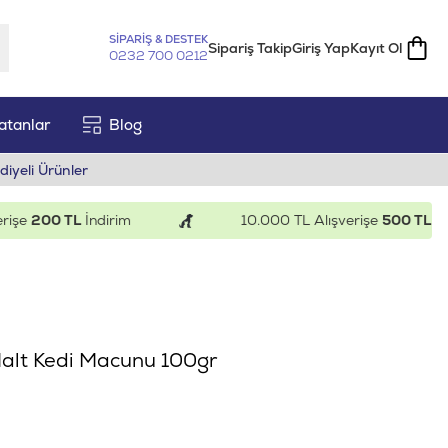
SİPARİŞ & DESTEK
Sipariş Takip
Giriş Yap
Kayıt Ol
0232 700 0212
atanlar
Blog
diyeli Ürünler
e
200 TL
İndirim
10.000 TL Alışverişe
500 TL
İndiri
 Malt Kedi Macunu 100gr