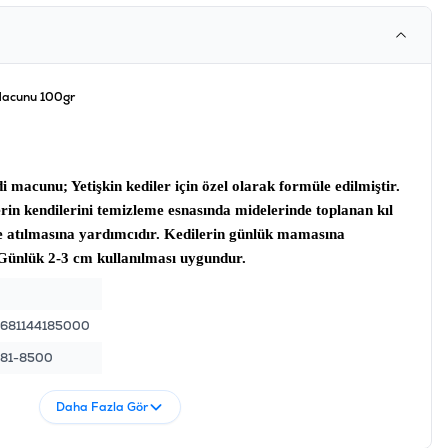
 Macunu 100gr
edi macunu
; Yetişkin kediler için özel olarak formüle edilmiştir.
lerin kendilerini temizleme esnasında midelerinde toplanan kıl
le atılmasına yardımcıdır. Kedilerin günlük mamasına
r. Günlük 2-3 cm kullanılması uygundur.
681144185000
81-8500
Daha Fazla Gör