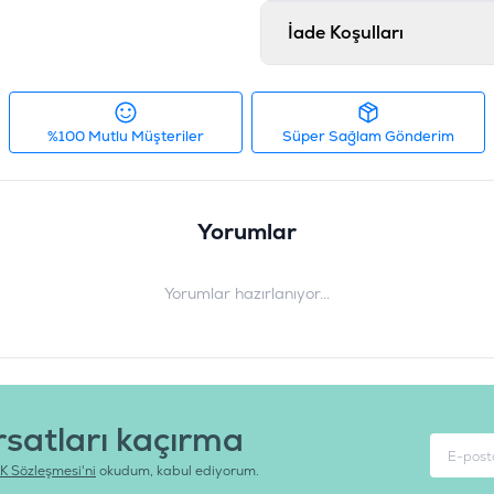
İade Koşulları
%100 Mutlu Müşteriler
Süper Sağlam Gönderim
Yorumlar
Yorumlar hazırlanıyor...
rsatları kaçırma
K Sözleşmesi'ni
okudum, kabul ediyorum.