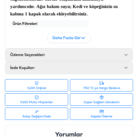
yardımcıdır.
Ağız bakım suyu
; Kedi ve köpeğinizin su
kabına 1 kapak olarak ekleyebilirsiniz.
Ürün Filtreleri
Barkod
:
6970117121414
Daha Fazla Gör
Tedarikçi Ürün Kodu
:
681-2141
Ödeme Seçenekleri
İade Koşulları
%100 Orijinal
750 TL'ye Kargo Bedava
%100 Mutlu Müşteriler
Süper Sağlam Gönderim
Kolay Değişim/İade
Kapıda Ödeme
Yorumlar