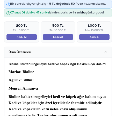
Bir sonraki alışverişiniz için
5
TL değerinde
50
Puan
kazanacaksınız.
07 saat 01 dakika 47 saniye
içinde sipariş verirseniz
bugün
kargoda!
200 TL
500 TL
1.000 TL
Min: 6.000 TL
Min: 10.000 TL
Min: 15.000 TL
Kodu Al
Kodu Al
Kodu Al
Ürün Özellikleri
Bioline Bakteri Engelleyici Kedi ve Köpek Ağız Bakım Suyu 300ml
Marka
: Bioline
Ağırlık
: 300ml
Menşei
: Almanya
Bioline bakteri engelleyici kedi ve köpek ağız bakım suyu;
Kedi ve köpekler için özel içeriklerle formüle edilmiştir.
Kedi ve köpeklerin kötü nefes koku oluşumunu
engellemektedir. Tartar oluşumunu azaltmaya