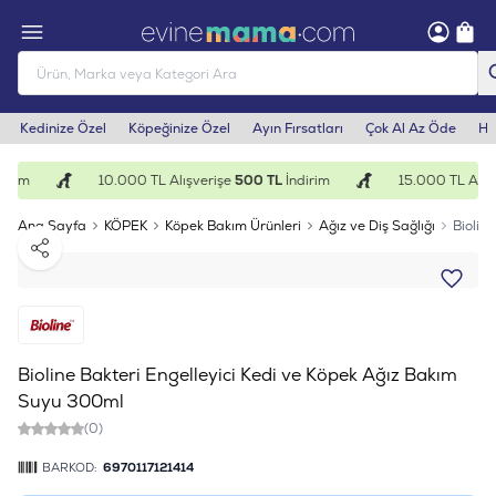
Kedinize Özel
Köpeğinize Özel
Ayın Fırsatları
Çok Al Az Öde
He
irim
10.000 TL Alışverişe
500 TL
İndirim
15.000 TL Alışv
Ana Sayfa
KÖPEK
Köpek Bakım Ürünleri
Ağız ve Diş Sağlığı
Biolin
Paylaş
Bioline Bakteri Engelleyici Kedi ve Köpek Ağız Bakım
Suyu 300ml
(0)
BARKOD:
6970117121414