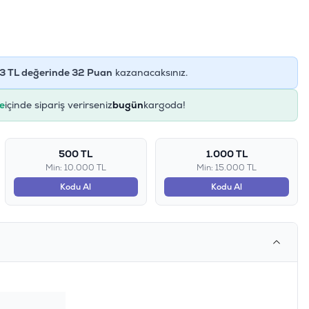
3
TL değerinde
32
Puan
kazanacaksınız.
e
içinde sipariş verirseniz
bugün
kargoda!
500 TL
1.000 TL
Min: 10.000 TL
Min: 15.000 TL
Kodu Al
Kodu Al