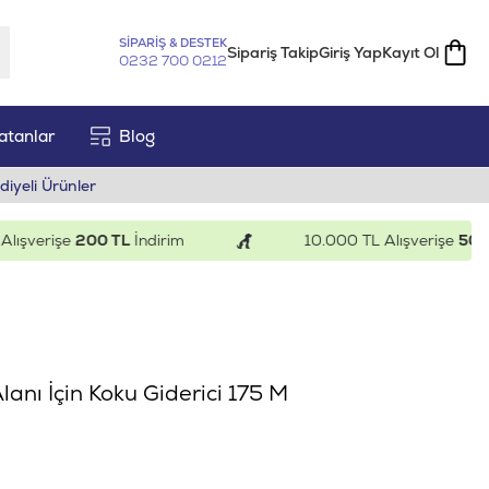
SİPARİŞ & DESTEK
Sipariş Takip
Giriş Yap
Kayıt Ol
0232 700 0212
atanlar
Blog
diyeli Ürünler
verişe
200 TL
İndirim
10.000 TL Alışverişe
500 TL
anı İçin Koku Giderici 175 M