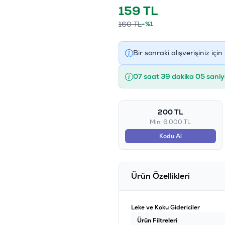
159
TL
160
TL
-%1
Bir sonraki alışverişiniz için
07 saat 39 dakika 05 saniy
200 TL
Min: 6.000 TL
Kodu Al
Ürün Özellikleri
Leke ve Koku Gidericiler
Ürün Filtreleri