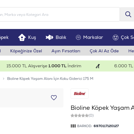
öpek
Kuş
Balık
Markalar
Çok S
l
Köpeğinize Özel
Ayın Fırsatları
Çok Al Az Öde
He
15.000 TL Alışverişe
1.000 TL
İndirim
6.000 TL Alış
Bioline Köpek Yaşam Alanı İçin Koku Giderici 175 M
Bioline Köpek Yaşam Al
(0)
BARKOD:
6970117120127