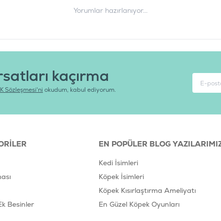
Yorumlar hazırlanıyor...
rsatları kaçırma
K Sözleşmesi'ni
okudum, kabul ediyorum.
ORILER
EN POPÜLER BLOG YAZILARIMI
Kedi İsimleri
ası
Köpek İsimleri
Köpek Kısırlaştırma Ameliyatı
Ek Besinler
En Güzel Köpek Oyunları