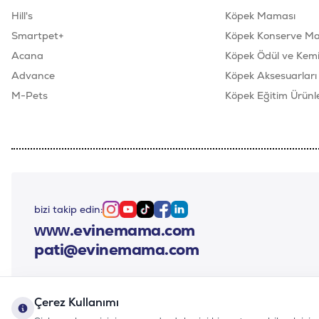
Hill's
Köpek Maması
Smartpet+
Köpek Konserve M
Acana
Köpek Ödül ve Kemik
Advance
Köpek Aksesuarları
M-Pets
Köpek Eğitim Ürünle
bizi takip edin:
Instagram
Youtube
Tiktok
Facebook
Linkedin
www.evinemama.com
pati@evinemama.com
Çerez Kullanımı