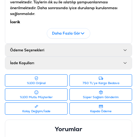
vermektedir. Tüylerin ılık su ile ıslatılıp şampuanlanması
önerilmektedir. Daha sonrasında iyice durulanıp kurulanması
sağlanmalıdır.
İçerik
Sodium Laureth Sulfate, Cocamidopropyl Betaine , Cocamide
Daha Fazla Gör
DEA, Glycerin, Glycol Distearate, Methylchloroisothiazolinone,
Neem Tree Oil, PEG-7 Glyceryl Cocoate
Ödeme Seçenekleri
Ürün Filtreleri
Barkod
:
6970117120097
İade Koşulları
Tedarikçi Ürün Kodu
:
681-2009
%100 Orijinal
750 TL'ye Kargo Bedava
%100 Mutlu Müşteriler
Süper Sağlam Gönderim
Kolay Değişim/İade
Kapıda Ödeme
Yorumlar