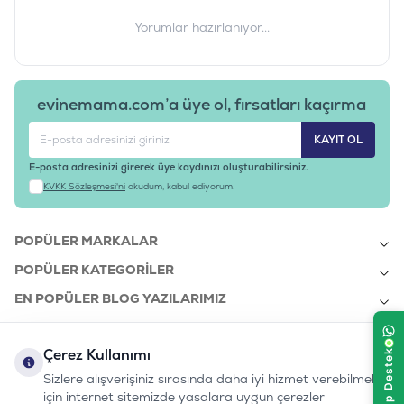
Yorumlar hazırlanıyor...
evinemama.com’a üye ol, fırsatları kaçırma
KAYIT OL
E-posta adresinizi girerek üye kaydınızı oluşturabilirsiniz.
KVKK Sözleşmesi'ni
okudum, kabul ediyorum.
POPÜLER MARKALAR
POPÜLER KATEGORILER
EN POPÜLER BLOG YAZILARIMIZ
EN SON BLOG YAZILARIMIZ
Çerez Kullanımı
KURUMSAL
Sizlere alışverişiniz sırasında daha iyi hizmet verebilmek
için internet sitemizde yasalara uygun çerezler