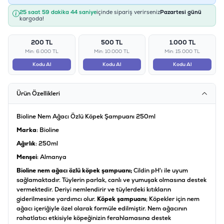
25 saat 59 dakika 43 saniye
içinde sipariş verirseniz
Pazartesi günü
kargoda!
200 TL
500 TL
1.000 TL
Min: 6.000 TL
Min: 10.000 TL
Min: 15.000 TL
Kodu Al
Kodu Al
Kodu Al
Ürün Özellikleri
Bioline Nem Ağacı Özlü Köpek Şampuanı 250ml
Marka
: Bioline
Ağırlık
: 250ml
Menşei
: Almanya
Bioline nem ağacı özlü köpek şampuanı;
Cildin pH'ı ile uyum
sağlamaktadır. Tüylerin parlak, canlı ve yumuşak olmasına destek
vermektedir. Deriyi nemlendirir ve tüylerdeki kıtıkların
giderilmesine yardımcı olur.
Köpek şampuanı
; Köpekler için nem
ağacı içeriğiyle özel olarak formüle edilmiştir. Nem ağacının
rahatlatıcı etkisiyle köpeğinizin ferahlamasına destek