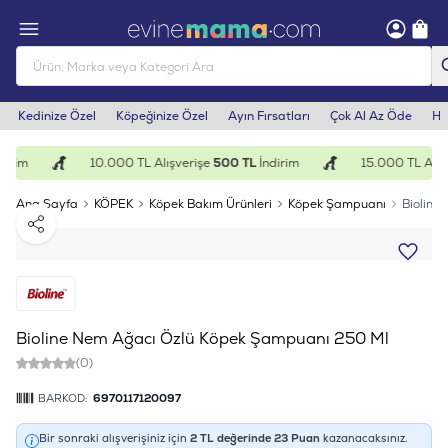
Kedinize Özel
Köpeğinize Özel
Ayın Fırsatları
Çok Al Az Öde
He
irim
10.000 TL Alışverişe
500 TL
İndirim
15.000 TL Alışv
Ana Sayfa
KÖPEK
Köpek Bakım Ürünleri
Köpek Şampuanı
Bioline
Paylaş
Bioline Nem Ağacı Özlü Köpek Şampuanı 250 Ml
(0)
BARKOD:
6970117120097
Bir sonraki alışverişiniz için
2
TL değerinde
23
Puan
kazanacaksınız.