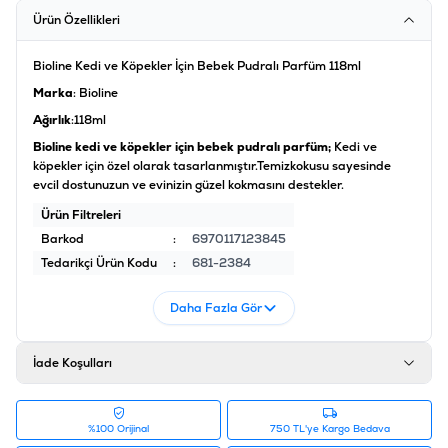
Ürün Özellikleri
Bioline Kedi ve Köpekler İçin Bebek Pudralı Parfüm 118ml
Marka
: Bioline
Ağırlık
:118ml
Bioline kedi ve köpekler için bebek pudralı parfüm;
Kedi ve
köpekler için özel olarak tasarlanmıştır.
Temiz
kokusu sayesinde
evcil dostunuzun ve evinizin güzel kokmasını destekler.
Ürün Filtreleri
Barkod
:
6970117123845
Tedarikçi Ürün Kodu
:
681-2384
Daha Fazla Gör
İade Koşulları
%100 Orijinal
750 TL'ye Kargo Bedava