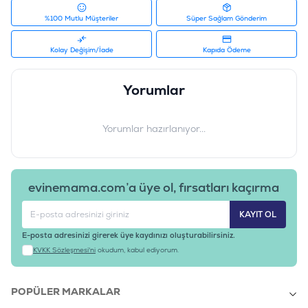
%100 Mutlu Müşteriler
Süper Sağlam Gönderim
Kolay Değişim/İade
Kapıda Ödeme
Yorumlar
Yorumlar hazırlanıyor...
evinemama.com’a üye ol, fırsatları kaçırma
KAYIT OL
E-posta adresinizi girerek üye kaydınızı oluşturabilirsiniz.
KVKK Sözleşmesi'ni
okudum, kabul ediyorum.
POPÜLER MARKALAR