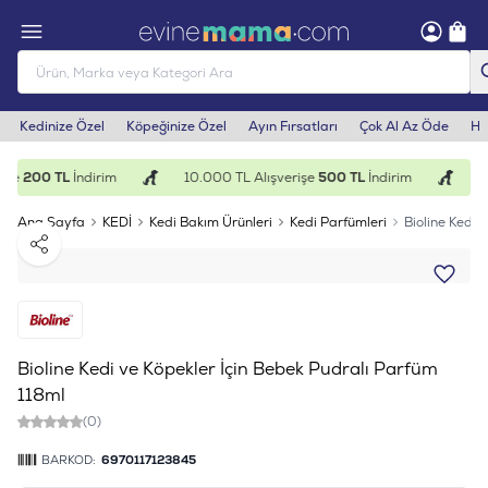
Kedinize Özel
Köpeğinize Özel
Ayın Fırsatları
Çok Al Az Öde
He
işe
200 TL
İndirim
10.000 TL Alışverişe
500 TL
İndirim
15
Ana Sayfa
KEDİ
Kedi Bakım Ürünleri
Kedi Parfümleri
Bioline Kedi 
Paylaş
Bioline Kedi ve Köpekler İçin Bebek Pudralı Parfüm
118ml
(0)
BARKOD:
6970117123845