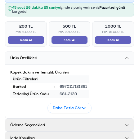
45 saat 26 dakika 25 saniye
içinde sipariş verirseniz
Pazartesi günü
kargoda!
200 TL
500 TL
1.000 TL
Min: 6.000 TL
Min: 10.000 TL
Min: 15.000 TL
Kodu Al
Kodu Al
Kodu Al
Ürün Özellikleri
Köpek Bakım ve Temizlik Ürünleri
Ürün Filtreleri
Barkod
:
6970117121391
Tedarikçi Ürün Kodu
:
681-2139
Daha Fazla Gör
Ödeme Seçenekleri
İade Koşulları