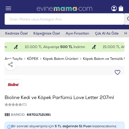
Kedinize Özel
Köpeğinize Özel
Ayın Fırsatları
Çok Al Az Öde
He
irim
10.000 TL Alışverişe
500 TL
İndirim
15.000 TL Alışv
Ana Sayfa
KÖPEK
Köpek Bakım Ürünleri
Köpek Bakım ve Temizlik Ürü
Paylaş
Bioline Kedi ve Köpek Parfümü Love Letter 207ml
(0)
BARKOD:
6970117121391
Bir sonraki alışverişiniz için
5
TL değerinde
51
Puan
kazanacaksınız.