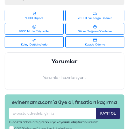
%100 Orijinal
750 TL'ye Kargo Bedava
%100 Mutlu Müşteriler
Süper Sağlam Gönderim
Kolay Değişim/İade
Kapıda Ödeme
Yorumlar
Yorumlar hazırlanıyor...
evinemama.com’a üye ol, fırsatları kaçırma
KAYIT OL
E-posta adresinizi girerek üye kaydınızı oluşturabilirsiniz.
KVKK Sözleşmesi'ni
okudum, kabul ediyorum.