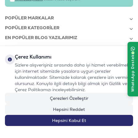
POPÜLER MARKALAR
POPÜLER KATEGORILER
EN POPÜLER BLOG YAZILARIMIZ
EN SON BLOG YAZILARIMIZ
Çerez Kullanımı
KURUMSAL
Sizlere alışverişiniz sırasında daha iyi hizmet verebilmek
için internet sitemizde yasalara uygun çerezler
kullanılmaktadır. Sitemizde kalarak çerezlere izin vermiş
bizi takip edin:
olursunuz. Konuyla ilgili detaylı bilgi almak için Gizlilik ve
0232 7000 212
%100 MUTLU
Instagram
Youtube
Tiktok
Facebook
Linkedin
Çerez Politikamızı inceleyebilirsiniz.
www.evinemama.com
MÜŞTERI HATTI
pati@evinemama.com
(haftaiçi 09.00-17.00)
Çerezleri Özelleştir
Hepsini Reddet
Hepsini Kabul Et