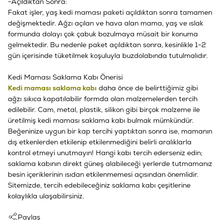
-Açıldıktan Sonra:
Fakat işler, yaş kedi maması paketi açıldıktan sonra tamamen
değişmektedir. Ağzı açılan ve hava alan mama, yaş ve ıslak
formunda dolayı çok çabuk bozulmaya müsait bir konuma
gelmektedir. Bu nedenle paket açıldıktan sonra, kesinlikle 1-2
gün içerisinde tüketilmek koşuluyla buzdolabında tutulmalıdır.
Kedi Maması Saklama Kabı Önerisi
Kedi maması saklama kabı
daha önce de belirttiğimiz gibi
ağzı sıkıca kapatılabilir formda olan malzemelerden tercih
edilebilir. Cam, metal, plastik, silikon gibi birçok malzeme ile
üretilmiş kedi maması saklama kabı bulmak mümkündür.
Beğeninize uygun bir kap tercihi yaptıktan sonra ise, mamanın
dış etkenlerden etkilenip etkilenmediğini belirli aralıklarla
kontrol etmeyi unutmayın! Hangi kabı tercih ederseniz edin;
saklama kabının direkt güneş alabileceği yerlerde tutmamanız
besin içeriklerinin ısıdan etkilenmemesi açısından önemlidir.
Sitemizde, tercih edebileceğiniz saklama kabı çeşitlerine
kolaylıkla ulaşabilirsiniz.
Paylaş