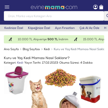
Kedinize Özel
Köpeğinize Özel
Ayın Fırsatları
Çok Al Az Öde
He
m
10.000 TL Alışverişe
500 TL
İndirim
15.000 TL Alışveri
Ana Sayfa
Blog Sayfası
Kedi
Kuru ve Yaş Kedi Maması Nasıl Saklanı
Kuru ve Yaş Kedi Maması Nasıl Saklanır?
Kategori:
Kedi
•
Yayın Tarihi:
17.02.2023
•
Okuma Süresi:
4 Dakika