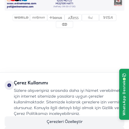
%100 MUTLU
Instagram
Youtube
Tiktok
Facebook
Linkedin
www.evinemama.com
MÜŞTERI HATTI
pati@evinemama.com
(haftaiçi 09.00-17.00)
Çerez Kullanımı
Sizlere alışverişiniz sırasında daha iyi hizmet verebilmek
için internet sitemizde yasalara uygun çerezler
kullanılmaktadır. Sitemizde kalarak çerezlere izin vermiş
olursunuz. Konuyla ilgili detaylı bilgi almak için Gizlilik ve
Çerez Politikamızı inceleyebilirsiniz.
Çerezleri Özelleştir