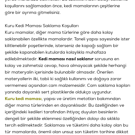
koşullarını sağlamadan önce, kedi mamalarının çeşitlerine
göre bir ayrıma gitmelisiniz.
Kuru Kedi Maması Saklama Koşulları
Kuru mamalar, diğer mama türlerine göre daha kolay
saklanabilen özellikte mamalardır. Taneli yapısı sayesinde ister
kilitlenebilir poşetlerinde, isterseniz de kapağı sağlam bir
şekilde kapanabilen kutularda kolaylıkla muhafaza
edilebilmektedir.
Kedi maması nasıl saklanır
sorusuna en
kolay ve zahmetsiz cevap, hava almayacak şekilde herhangi
bir materyalin içerisinde bulunabilir olmasıdır. Önerilen
materyallerin ilki, tabii ki sağlıklı kullanımı ve doğaya zarar
vermemesi açısından cam malzemesidir. Cam saklama kapları
yanında dayanıklı sert plastiklerde oldukça uygundur.
Kuru kedi maması
, yapısı ve üretim metotları bakımından
diğer mama türlerinden en dayanıklısıdır. Bu özelliğinden ve
içeriğindeki kedileri tarafından ihtiyaç duyulan besinlerin
dengeli bir şekilde eklenmesi özelliğinden dolayı da sıklıkla
tercih edilmektedir. Saklaması ve tüketimi daha kolay olan bu
tür mamalarda, önemli olan unsuz son tüketim tarihine dikkat