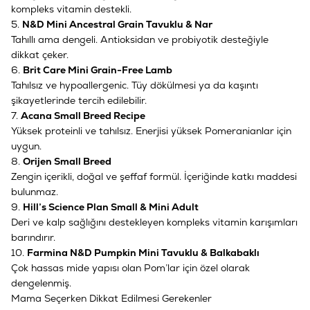
kompleks vitamin destekli.
5.
N&D Mini Ancestral Grain Tavuklu & Nar
Tahıllı ama dengeli. Antioksidan ve probiyotik desteğiyle
dikkat çeker.
6.
Brit Care Mini Grain-Free Lamb
Tahılsız ve hypoallergenic. Tüy dökülmesi ya da kaşıntı
şikayetlerinde tercih edilebilir.
7.
Acana Small Breed Recipe
Yüksek proteinli ve tahılsız. Enerjisi yüksek Pomeranianlar için
uygun.
8.
Orijen Small Breed
Zengin içerikli, doğal ve şeffaf formül. İçeriğinde katkı maddesi
bulunmaz.
9.
Hill’s Science Plan Small & Mini Adult
Deri ve kalp sağlığını destekleyen kompleks vitamin karışımları
barındırır.
10.
Farmina N&D Pumpkin Mini Tavuklu & Balkabaklı
Çok hassas mide yapısı olan Pom’lar için özel olarak
dengelenmiş.
Mama Seçerken Dikkat Edilmesi Gerekenler