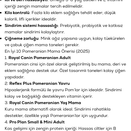
içeriği zengin mamalar tercih edilmelidir.
Kilo kontrolü
: Fazla kilo eklem sağlığını tehdit eder; düşük
kalorili, lifli içerikler idealdir.
Sindirim sistemi hassaslığı
: Prebiyotik, probiyotik ve katkısız
mamalar sindirimi kolaylaştırır.
Çiğneme zorluğu
: Minik ağız yapısına uygun, kolay tüekürelen
ve çabuk çiğen mama taneleri gerekir.
En İyi 10 Pomeranian Mama Önerisi (2025)
1.
Royal Canin Pomeranian Adult
Pomeranian cinsi için özel olarak geliştirilmiş bu mama, deri ve
eklem sağlığına destek olur. Özel tasarımlı taneleri kolay çiğen
yapıdadır.
2.
Reflex Plus Pomeranian Yavru
Hipoalerjenik formülü ile yavru Pom’lar için idealdir. Sindirimi
kolay ve bağışıklığı destekleyen vitamin içerir.
3.
Royal Canin Pomeranian Yaş Mama
Kuru mama alternatifi olarak ideal. Sindirimi rahatlıkla
destekler, özellikle yaşlı Pomeranian’lar için uygundur.
4.
Pro Plan Small & Mini Adult
Kas gelişimi için zengin protein içeriği. Hassas ciltler için B