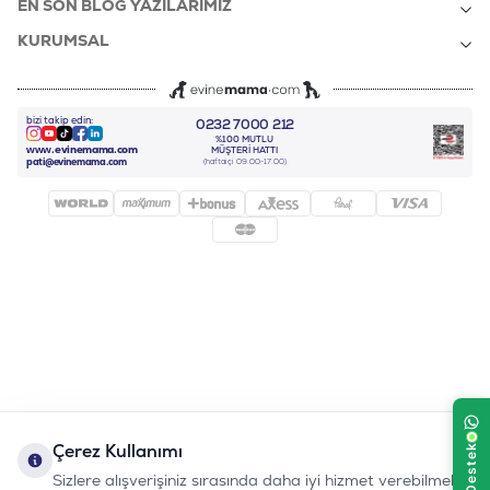
EN SON BLOG YAZILARIMIZ
KURUMSAL
bizi takip edin:
0232 7000 212
%100 MUTLU
Instagram
Youtube
Tiktok
Facebook
Linkedin
www.evinemama.com
MÜŞTERI HATTI
pati@evinemama.com
(haftaiçi 09.00-17.00)
Çerez Kullanımı
Sizlere alışverişiniz sırasında daha iyi hizmet verebilmek