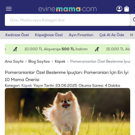
Kedinize Özel
Köpeğinize Özel
Ayın Fırsatları
Çok Al Az Öde
He
m
10.000 TL Alışverişe
500 TL
İndirim
15.000 TL Alışveri
Ana Sayfa
Blog Sayfası
Köpek
Pomeranianlar Özel Beslenme İpuçlar
Pomeranianlar Özel Beslenme İpuçları: Pomeranian İçin En İyi
10 Mama Önerisi
Kategori:
Köpek
•
Yayın Tarihi:
23.06.2025
•
Okuma Süresi:
4 Dakika