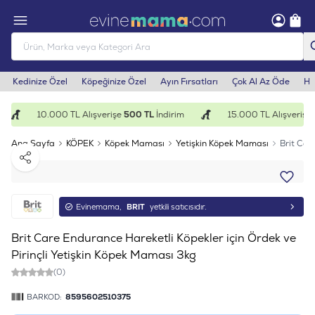
Kedinize Özel
Köpeğinize Özel
Ayın Fırsatları
Çok Al Az Öde
He
10.000 TL Alışverişe
500 TL
İndirim
15.000 TL Alışverişe
1
Ana Sayfa
KÖPEK
Köpek Maması
Yetişkin Köpek Maması
Brit Car
Paylaş
Evinemama,
BRIT
yetkili satıcısıdır.
Brit Care Endurance Hareketli Köpekler için Ördek ve
Pirinçli Yetişkin Köpek Maması 3kg
(0)
BARKOD:
8595602510375