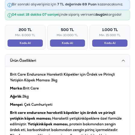
Bir sonraki alışverişiniz için
7
TL değerinde
69
Puan
kazanacaksınız.
04 saat 18 dakika 07 saniye
içinde sipariş verirseniz
bugün
kargoda!
200 TL
500 TL
1.000 TL
Min: 6.000 TL
Min: 10.000 TL
Min: 15.000 TL
Kodu Al
Kodu Al
Kodu Al
Ürün Özellikleri
Brit Care Endurance Hareketli Köpekler için Ördek ve Pirinçli
Yetişkin Köpek Maması 3kg
Marka
:Brit Care
Ağırlık
:3kg
Menşei
: Çek Cumhuriyeti
Brit care endurance hareketli köpekler için ördek ve pirinçli
yetişkin köpek maması;
Haraketli yetişkin
köpeklere özel formüle
edilmiştir.
Yetişkin
köpek maması,
protein bakımından zengin
ördek eti, karbonhidrat bakımından zengin pirinç içermektedir.