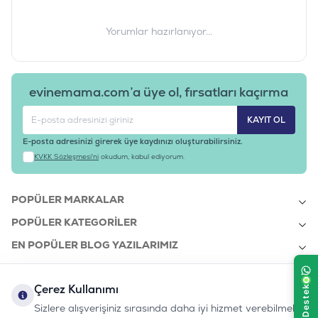
Ürün Ağırlığı
:
3-5,5 KG
Barkod
:
8595602510375
Yorumlar hazırlanıyor...
Tedarikçi
:
B32740
Ürün Kodu
evinemama.com’a üye ol, fırsatları kaçırma
KAYIT OL
E-posta adresinizi girerek üye kaydınızı oluşturabilirsiniz.
KVKK Sözleşmesi'ni
okudum, kabul ediyorum.
POPÜLER MARKALAR
POPÜLER KATEGORILER
EN POPÜLER BLOG YAZILARIMIZ
EN SON BLOG YAZILARIMIZ
Çerez Kullanımı
KURUMSAL
Sizlere alışverişiniz sırasında daha iyi hizmet verebilmek