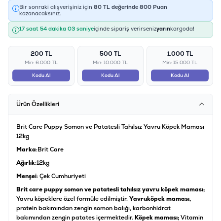
Bir sonraki alışverişiniz için
80
TL değerinde
800
Puan
kazanacaksınız.
17 saat 54 dakika 03 saniye
içinde sipariş verirseniz
yarın
kargoda!
200 TL
500 TL
1.000 TL
Min: 6.000 TL
Min: 10.000 TL
Min: 15.000 TL
Kodu Al
Kodu Al
Kodu Al
Ürün Özellikleri
Brit Care Puppy Somon ve Patatesli Tahılsız Yavru Köpek Maması
12kg
Marka
:Brit Care
Ağırlık
:12kg
Menşei
: Çek Cumhuriyeti
Brit care puppy somon ve patatesli tahılsız yavru köpek maması;
Yavru köpeklere özel formüle edilmiştir.
Yavru
köpek maması,
protein bakımından zengin somon balığı, karbonhidrat
bakımından zengin patates içermektedir.
Köpek maması;
Vitamin