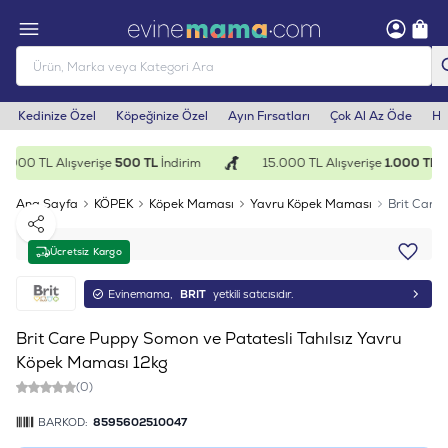
Kedinize Özel
Köpeğinize Özel
Ayın Fırsatları
Çok Al Az Öde
He
.000 TL Alışverişe
500 TL
İndirim
15.000 TL Alışverişe
1.000 TL
İn
Ana Sayfa
KÖPEK
Köpek Maması
Yavru Köpek Maması
Brit Care
Paylaş
Ücretsiz Kargo
Evinemama,
BRIT
yetkili satıcısıdır.
Brit Care Puppy Somon ve Patatesli Tahılsız Yavru
Köpek Maması 12kg
(0)
BARKOD:
8595602510047