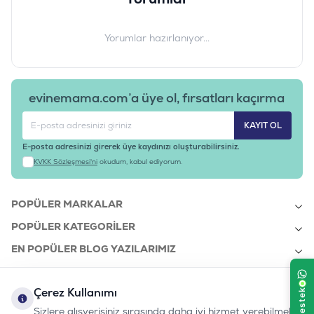
100 Mg, Folik Asit (3A316) 0.6 Mg, Manganez (E5) 45 Mg, Vitamin
E (Α, Tokoferol) (3A700) 600 Mg, D3 Vitamini (E671) 1800 Iu
Yorumlar hazırlanıyor...
Ürün Filtreleri
İçerik
:
Balıklı, Patatesli, Somonlu
Küçük Irk / Mini, Orta Irk / Medium, Büyük
Irk Boyutu
:
Irk / Maxi, İri Irk / Giant
evinemama.com’a üye ol, fırsatları kaçırma
Ürün Ağırlığı
:
12 KG ve Üzeri
Barkod
:
8595602510047
KAYIT OL
Tedarikçi
:
B32718
E-posta adresinizi girerek üye kaydınızı oluşturabilirsiniz.
Ürün Kodu
KVKK Sözleşmesi'ni
okudum, kabul ediyorum.
POPÜLER MARKALAR
POPÜLER KATEGORILER
EN POPÜLER BLOG YAZILARIMIZ
EN SON BLOG YAZILARIMIZ
Çerez Kullanımı
KURUMSAL
Sizlere alışverişiniz sırasında daha iyi hizmet verebilmek