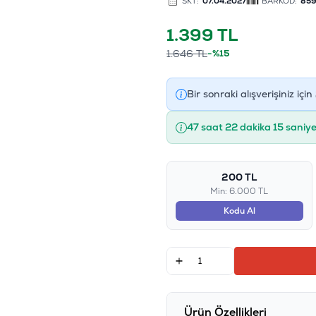
SKT:
07.04.2027
BARKOD:
859
1.399
TL
1.646
TL
-%15
Bir sonraki alışverişiniz için
47 saat 22 dakika 15 saniy
200 TL
Min: 6.000 TL
Kodu Al
Ürün Özellikleri