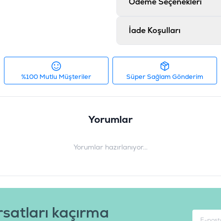
Ödeme Seçenekleri
mg/kg, Hidrolize Deniz Kabuklu
Ürün Filtreleri
İade Koşulları
Barkod
:
8
Tedarikçi Ürün Kodu
:
%100 Mutlu Müşteriler
Süper Sağlam Gönderim
Yorumlar
Yorumlar hazırlanıyor...
rsatları kaçırma