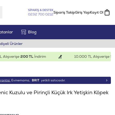
SİPARİŞ & DESTEK
Sipariş Takip
Giriş Yap
Kayıt Ol
0232 700 0212
atanlar
Blog
diyeli Ürünler
şverişe
200 TL
İndirim
10.000 TL Alışverişe
500 TL
rantisi.
Evinemama,
BRIT
yetkili satıcısıdır.
ic Kuzulu ve Pirinçli Küçük Irk Yetişkin Köpek