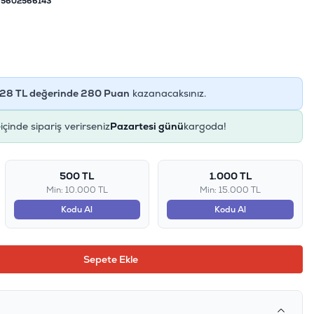
5602566143
28
TL değerinde
280
Puan
kazanacaksınız.
e
içinde sipariş verirseniz
Pazartesi günü
kargoda!
500 TL
1.000 TL
Min: 10.000 TL
Min: 15.000 TL
Kodu Al
Kodu Al
Sepete Ekle