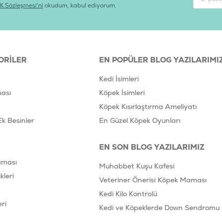
K Sözleşmesi'ni
okudum, kabul ediyorum.
ORILER
EN POPÜLER BLOG YAZILARIMI
Kedi İsimleri
ası
Köpek İsimleri
Köpek Kısırlaştırma Ameliyatı
Ek Besinler
En Güzel Köpek Oyunları
EN SON BLOG YAZILARIMIZ
aması
Muhabbet Kuşu Kafesi
leri
Veteriner Önerisi Köpek Maması
Kedi Kilo Kontrolü
ri
Kedi ve Köpeklerde Down Sendromu