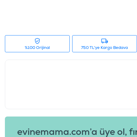
%100 Orijinal
750 TL'ye Kargo Bedava
evinemama.com’a üye ol, fı