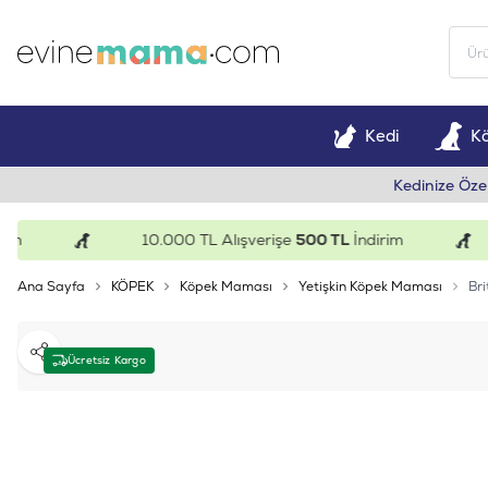
Kedi
K
Kedinize Öze
10.000 TL Alışverişe
500 TL
İndirim
Ana Sayfa
KÖPEK
Köpek Maması
Yetişkin Köpek Maması
Bri
Paylaş
Ücretsiz Kargo