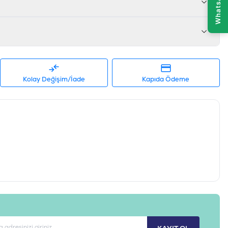
su 50 mg/kg
595602566143
B72650
Kolay Değişim/İade
Kapıda Ödeme