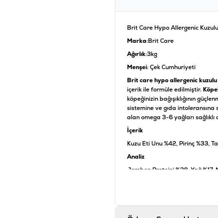
Brit Care Hypo Allergenic Kuzulu
Marka
:Brit Care
Ağırlık
:3kg
Menşei
: Çek Cumhuriyeti
Brit care hypo allergenic kuzulu
içerik ile formüle edilmiştir.
Köpe
köpeğinizin bağışıklığının güçle
sistemine ve gıda intoleransına 
alan omega 3-6 yağları sağlıklı 
İçerik
Kuzu Eti Unu %42, Pirinç %33, 
Analiz
Jambon Proteini %28, Yağ %17, N
%0,4, Omega-3 %0,5, Omega-6 
Katkı Maddeleri
Glukozamin 260 mg/kg, Frukto-
oligosakkarit 150 mg/kg, Yukka