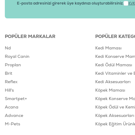
E-posta adresinizi girerek üye kaydınızı oluşturabilirsiniz.
KVK
POPÜLER MARKALAR
POPÜLER KATEG
Nd
Kedi Maması
Royal Canin
Kedi Konserve Mam
Proplan
Kedi Ödül Maması
Brit
Kedi Vitaminler ve 
Reflex
Kedi Aksesuarları
Hill's
Köpek Maması
Smartpet+
Köpek Konserve M
Acana
Köpek Ödül ve Kemik
Advance
Köpek Aksesuarları
M-Pets
Köpek Eğitim Ürünle