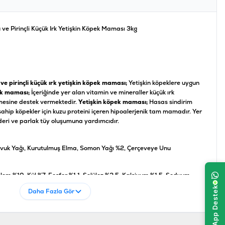
 ve Pirinçli Küçük Irk Yetişkin Köpek Maması 3kg
 ve pirinçli küçük ırk yetişkin köpek maması;
Yetişkin köpeklere uygun
k maması;
İçeriğinde yer alan vitamin ve mineraller küçük ırk
nmesine destek vermektedir.
Yetişkin köpek maması;
Hasas sindirim
sahip köpekler için kuzu proteini içeren hipoalerjenik tam mamadır. Yer
deri ve parlak tüy oluşumuna yardımcıdır.
Tavuk Yağı, Kurutulmuş Elma, Somon Yağı %2, Çerçeveye Unu
em %10, Kül %7, Fosfor %1,1, Selüloz %2,5, Kalsiyum %1,5, Sodyum
%2,1, EPA, DHA
Daha Fazla Gör
oligosakkarit 200 mg/kg, Kondroitin Sülfat 200 mg/kg, Mannan-
şidigera 150 mg/kg, Deve Dikeni Tohumu 90 mg/kg, B-Glukan 50