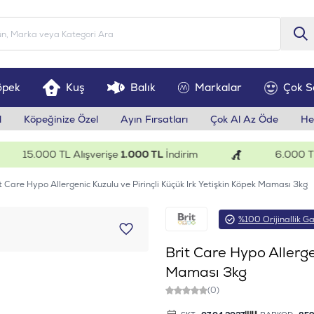
öpek
Kuş
Balık
Markalar
Çok S
l
Köpeğinize Özel
Ayın Fırsatları
Çok Al Az Öde
He
15.000 TL Alışverişe
1.000 TL
İndirim
6.000 TL Alı
t Care Hypo Allergenic Kuzulu ve Pirinçli Küçük Irk Yetişkin Köpek Maması 3kg
%100 Orijinallik Ga
Brit Care Hypo Allergen
Maması 3kg
(0)