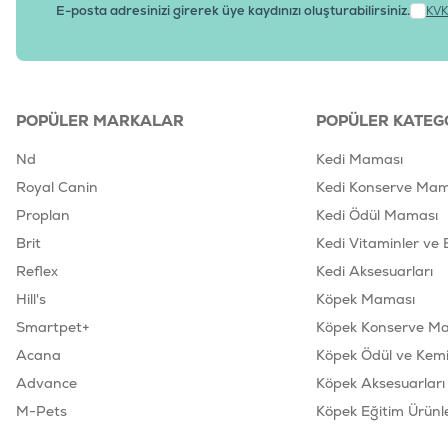
E-posta adresinizi girerek üye kaydınızı oluşturabilirsiniz.
KVK
POPÜLER MARKALAR
POPÜLER KATEG
Nd
Kedi Maması
Royal Canin
Kedi Konserve Mam
Proplan
Kedi Ödül Maması
Brit
Kedi Vitaminler ve 
Reflex
Kedi Aksesuarları
Hill's
Köpek Maması
Smartpet+
Köpek Konserve M
Acana
Köpek Ödül ve Kemik
Advance
Köpek Aksesuarları
M-Pets
Köpek Eğitim Ürünle