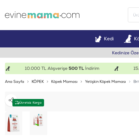
Kedi
K
Kedinize Öze
10.000 TL Alışverişe
500 TL
İndirim
15.000
Ana Sayfa
KÖPEK
Köpek Maması
Yetişkin Köpek Maması
Bri
Paylaş
Ücretsiz Kargo