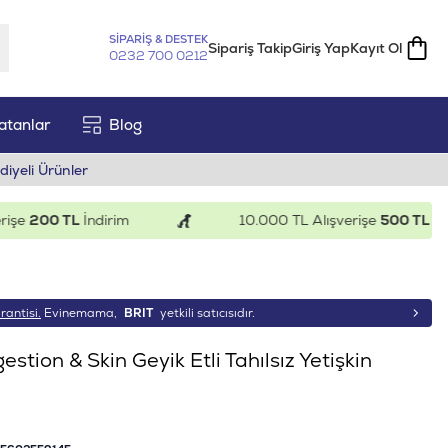
SİPARİŞ & DESTEK
Sipariş Takip
Giriş Yap
Kayıt Ol
0232 700 0212
atanlar
Blog
diyeli Ürünler
200 TL
İndirim
10.000 TL Alışverişe
500 TL
İndiri
rantisi.
Evinemama,
BRIT
yetkili satıcısıdır.
estion & Skin Geyik Etli Tahılsız Yetişkin