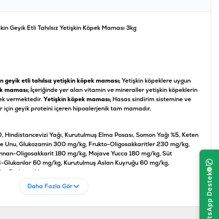
Skin Geyik Etli Tahılsız Yetişkin Köpek Maması 3kg
n geyik etli tahılsız yetişkin köpek maması;
Yetişkin köpeklere uygun
k maması;
İçeriğinde yer alan vitamin ve mineraller yetişkin köpeklerin
tek vermektedir.
Yetişkin köpek maması;
Hasas sindirim sistemine ve
r için geyik proteini içeren hipoalerjenik tam mamadır.
, Hindistancevizi Yağı, Kurutulmuş Elma Posası, Somon Yağı %5, Keten
e Unu, Glukozamin 300 mg/kg, Frukto-Oligosakkaritler 230 mg/kg,
nnan-Oligosakkarit 180 mg/kg, Mojave Yucca 180 mg/kg, Süt
B-Glukanlar 60 mg/kg, Kurutulmuş Aslan Kuyruğu 60 mg/kg,
g, Probiyotikler
Daha Fazla Gör
Nem %10, Ham Kül %8,5, Ham Lif %3, Kalsiyum %1,7, Fosfor %1,2,
ega-6 %0,8, EPA %0,06, DHA %0,12