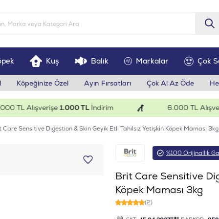
öpek
Kuş
Balık
Markalar
Çok S
l
Köpeğinize Özel
Ayın Fırsatları
Çok Al Az Öde
He
 TL Alışverişe
1.000 TL
İndirim
6.000 TL Alışverişe
t Care Sensitive Digestion & Skin Geyik Etli Tahılsız Yetişkin Köpek Maması 3kg
%100 Orijinallik Ga
Brit Care Sensitive Dig
Köpek Maması 3kg
(2)