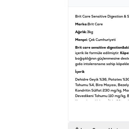
Brit Care Sensitive Digestion & 
Marka
:Brit Care
Ağırlık
:3kg
Menşei
: Çek Cumhuriyeti
Brit care sensitive digestion&ski
içerik ile formüle edilmiştir.
Köpe
bağışıklığının güçlenmesine des
gıda intoleransına sahip köpekle
İçerik
Dehidre Geyik %36, Patates %30
Tohumu %4, Bira Mayası, Bezely
Kondritin Sülfat 230 mg/kg, Ma
Devedikeni Tohumu 110 mg/kg, 
Kurutulmuş Yalancı İğde 60 mg/k
Analiz
Ham Protein %25, Ham Yağ %14, 
Sodyum %0,2, Omega-3 %1, Om