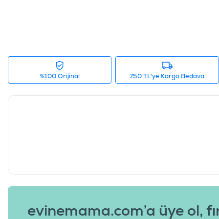
%100 Orijinal
750 TL'ye Kargo Bedava
evinemama.com’a üye ol, fı