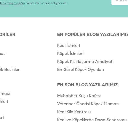
K Sözleşmesi'ni
okudum, kabul ediyorum.
ORILER
EN POPÜLER BLOG YAZILARIMI
Kedi İsimleri
ası
Köpek İsimleri
Köpek Kısırlaştırma Ameliyatı
Ek Besinler
En Güzel Köpek Oyunları
EN SON BLOG YAZILARIMIZ
aması
Muhabbet Kuşu Kafesi
leri
Veteriner Önerisi Köpek Maması
Kedi Kilo Kontrolü
ri
Kedi ve Köpeklerde Down Sendromu