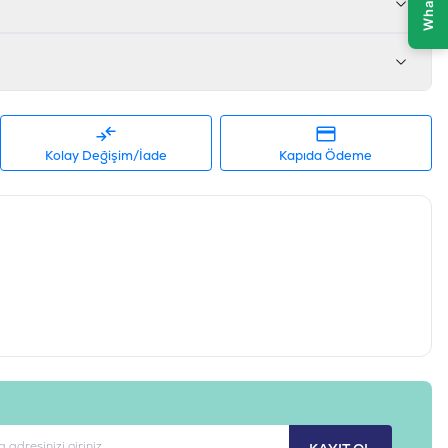
amini 1.700 IU/kg, E Vitamini 550 mg/kg, C Vitamini 350 mg/kg,
d 1.800 mg/kg, L-Karnitin 300 mg/kg, B1 Vitamini 3 mg/kg, B2 Vitamin
k Asit 1,4 mg/kg, B6 Vitamini 3 mg/kg, Kalsiyum D-Pantotenat 30
2 Vitamini 0,12 mg/kg, İyot 0,9 mg/kg, Organik Çinko 100 mg/kg,
ganik Bakır 20 mg/kg, Organik Demir 88 mg/kg, Organik Selenyum
danlar
koferol Özleri, Askorbil Palmitat ,Biberiye Özü
Kolay Değişim/İade
Kapıda Ödeme
eyik Etli, Patatesli
-5,5 KG
595602559145
B72209