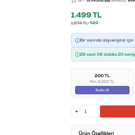
SKT:
15.04.2027
BARKOD:
859
1.499
TL
1.874
TL
-%20
Bir sonraki alışverişiniz için
28 saat 06 dakika 19 saniy
200 TL
Min: 6.000 TL
Kodu Al
Ürün Özellikleri