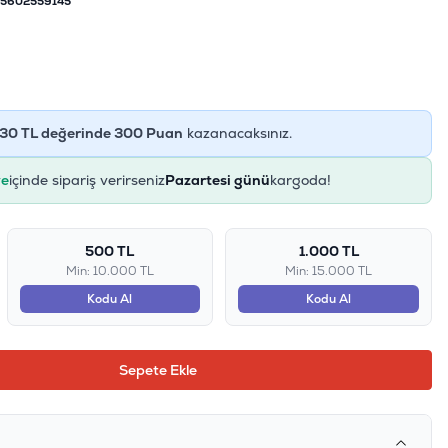
5602559145
30
TL değerinde
300
Puan
kazanacaksınız.
e
içinde sipariş verirseniz
Pazartesi günü
kargoda!
500 TL
1.000 TL
Min: 10.000 TL
Min: 15.000 TL
Kodu Al
Kodu Al
Sepete Ekle