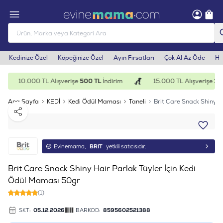
Kedinize Özel
Köpeğinize Özel
Ayın Fırsatları
Çok Al Az Öde
He
10.000 TL Alışverişe
500 TL
İndirim
15.000 TL Alışverişe
1.0
Ana Sayfa
KEDİ
Kedi Ödül Maması
Taneli
Brit Care Snack Shiny H
Paylaş
Evinemama,
BRIT
yetkili satıcısıdır.
Brit Care Snack Shiny Hair Parlak Tüyler İçin Kedi
Ödül Maması 50gr
(1)
SKT:
05.12.2026
BARKOD:
8595602521388