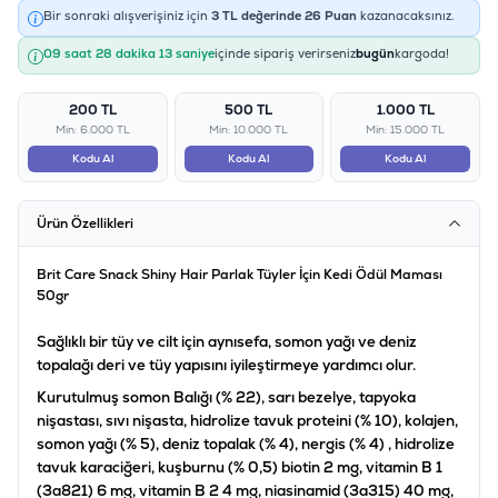
Bir sonraki alışverişiniz için
3
TL değerinde
26
Puan
kazanacaksınız.
09 saat 28 dakika 13 saniye
içinde sipariş verirseniz
bugün
kargoda!
200 TL
500 TL
1.000 TL
Min: 6.000 TL
Min: 10.000 TL
Min: 15.000 TL
Kodu Al
Kodu Al
Kodu Al
Ürün Özellikleri
Brit Care Snack Shiny Hair Parlak Tüyler İçin Kedi Ödül Maması
50gr
Sağlıklı bir tüy ve cilt için aynısefa, somon yağı ve deniz
topalağı deri ve tüy yapısını iyileştirmeye yardımcı olur.
Kurutulmuş somon Balığı (% 22), sarı bezelye, tapyoka
nişastası, sıvı nişasta, hidrolize tavuk proteini (% 10), kolajen,
somon yağı (% 5), deniz topalak (% 4), nergis (% 4) , hidrolize
tavuk karaciğeri, kuşburnu (% 0,5) biotin 2 mg, vitamin B 1
(3a821) 6 mg, vitamin B 2 4 mg, niasinamid (3a315) 40 mg,