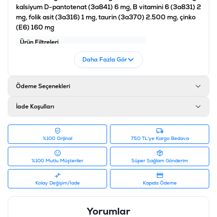
kalsiyum D-pantotenat (3a841) 6 mg, B vitamini 6 (3a831) 2
mg, folik asit (3a316) 1 mg, taurin (3a370) 2.500 mg, çinko
(E6) 160 mg
Ürün Filtreleri
Barkod
:
8595602521388
Daha Fazla Gör
Tedarikçi Ürün Kodu
:
B11264
Ürün Etiketleri
Ödeme Seçenekleri
#ödül maması
İade Koşulları
%100 Orijinal
750 TL'ye Kargo Bedava
%100 Mutlu Müşteriler
Süper Sağlam Gönderim
Kolay Değişim/İade
Kapıda Ödeme
Yorumlar