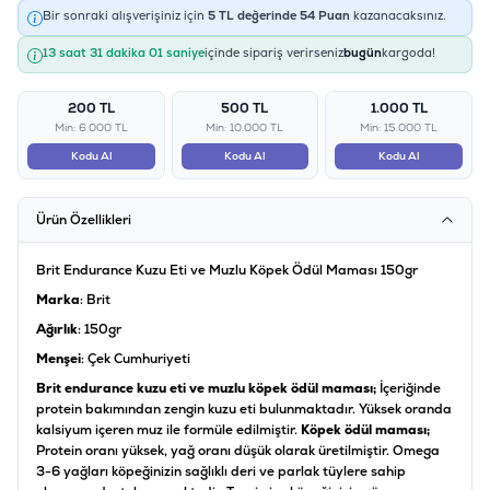
Bir sonraki alışverişiniz için
5
TL değerinde
54
Puan
kazanacaksınız.
13 saat 31 dakika 01 saniye
içinde sipariş verirseniz
bugün
kargoda!
200 TL
500 TL
1.000 TL
Min: 6.000 TL
Min: 10.000 TL
Min: 15.000 TL
Kodu Al
Kodu Al
Kodu Al
Ürün Özellikleri
Brit Endurance Kuzu Eti ve Muzlu Köpek Ödül Maması 150gr
Marka
: Brit
Ağırlık
: 150gr
Menşei
: Çek Cumhuriyeti
Brit endurance kuzu eti ve muzlu köpek ödül maması;
İçeriğinde
protein bakımından zengin kuzu eti bulunmaktadır. Yüksek oranda
kalsiyum içeren muz ile formüle edilmiştir.
Köpek ödül maması;
Protein oranı yüksek, yağ oranı düşük olarak üretilmiştir. Omega
3-6 yağları köpeğinizin sağlıklı deri ve parlak tüylere sahip