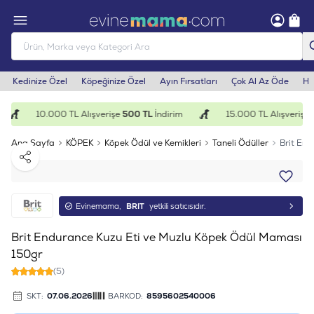
Kedinize Özel
Köpeğinize Özel
Ayın Fırsatları
Çok Al Az Öde
He
10.000 TL Alışverişe
500 TL
İndirim
15.000 TL Alışverişe
1
Ana Sayfa
KÖPEK
Köpek Ödül ve Kemikleri
Taneli Ödüller
Brit En
Paylaş
Evinemama,
BRIT
yetkili satıcısıdır.
Brit Endurance Kuzu Eti ve Muzlu Köpek Ödül Maması
150gr
(5)
SKT:
07.06.2026
BARKOD:
8595602540006