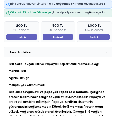
Bir sonraki alışverişiniz için
5
TL değerinde
54
Puan
kazanacaksınız.
06 saat 23 dakika 08 saniye
içinde sipariş verirseniz
bugün
kargoda!
200 TL
500 TL
1.000 TL
Min: 6.000 TL
Min: 10.000 TL
Min: 15.000 TL
Kodu Al
Kodu Al
Kodu Al
Ürün Özellikleri
Brit Care Tavşan Etli ve Papayalı Köpek Ödül Maması 150gr
Marka
: Brit
Ağırlık
: 150gr
Menşei
: Çek Cumhuriyeti
Brit care tavşan etli ve papayalı köpek ödül maması;
İçeriğinde
protein bakımından zengin tavşan eti bulunmaktadır. Papaya ve
ördek eti kombine edilmiştir. Papaya, sindirim sisteminin
güçlenmesini sağlamaktadır.
Köpek ödül maması;
Protein oranı
yüksek, yağ oranı düşük olarak üretilmiştir. Omega 3-6 yağları