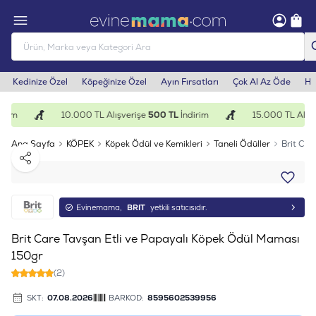
Kedinize Özel
Köpeğinize Özel
Ayın Fırsatları
Çok Al Az Öde
He
irim
10.000 TL Alışverişe
500 TL
İndirim
15.000 TL Alışv
Ana Sayfa
KÖPEK
Köpek Ödül ve Kemikleri
Taneli Ödüller
Brit Car
Paylaş
Evinemama,
BRIT
yetkili satıcısıdır.
Brit Care Tavşan Etli ve Papayalı Köpek Ödül Maması
150gr
(2)
SKT:
07.08.2026
BARKOD:
8595602539956