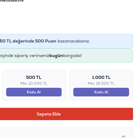
95602526376
50
TL değerinde
500
Puan
kazanacaksınız.
e
içinde sipariş verirseniz
bugün
kargoda!
500 TL
1.000 TL
Min: 10.000 TL
Min: 15.000 TL
Kodu Al
Kodu Al
Sepete Ekle