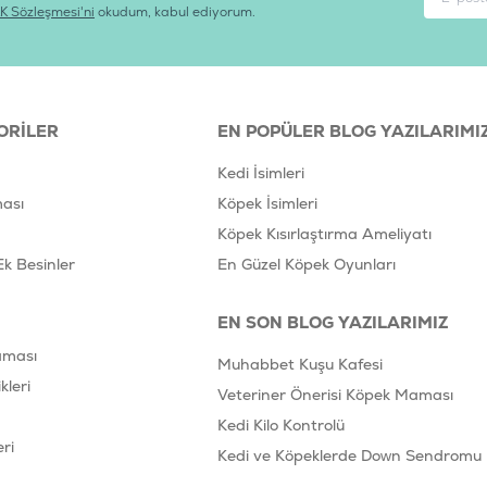
K Sözleşmesi'ni
okudum, kabul ediyorum.
ORILER
EN POPÜLER BLOG YAZILARIMI
Kedi İsimleri
ası
Köpek İsimleri
Köpek Kısırlaştırma Ameliyatı
Ek Besinler
En Güzel Köpek Oyunları
EN SON BLOG YAZILARIMIZ
aması
Muhabbet Kuşu Kafesi
leri
Veteriner Önerisi Köpek Maması
Kedi Kilo Kontrolü
ri
Kedi ve Köpeklerde Down Sendromu