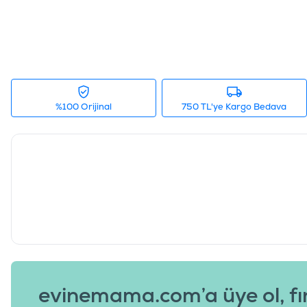
%100 Orijinal
750 TL'ye Kargo Bedava
evinemama.com’a üye ol, fı