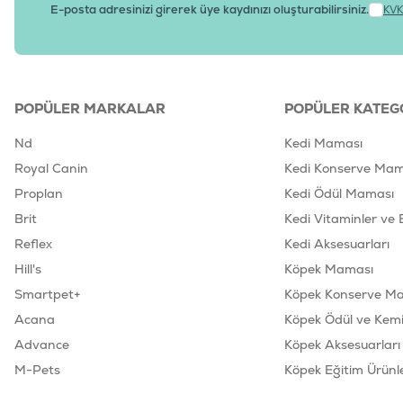
E-posta adresinizi girerek üye kaydınızı oluşturabilirsiniz.
KVK
POPÜLER MARKALAR
POPÜLER KATEG
Nd
Kedi Maması
Royal Canin
Kedi Konserve Mam
Proplan
Kedi Ödül Maması
Brit
Kedi Vitaminler ve 
Reflex
Kedi Aksesuarları
Hill's
Köpek Maması
Smartpet+
Köpek Konserve M
Acana
Köpek Ödül ve Kemik
Advance
Köpek Aksesuarları
M-Pets
Köpek Eğitim Ürünle