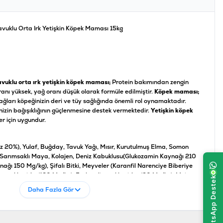
vuklu Orta Irk Yetişkin Köpek Maması 15kg
avuklu orta ırk yetişkin köpek maması;
Protein bakımından zengin
oranı yüksek, yağ oranı düşük olarak formüle edilmiştir.
Köpek maması;
ğları köpeğinizin deri ve tüy sağlığında önemli rol oynamaktadır.
nizin bağışıklığının güçlenmesine destek vermektedir.
Yetişkin köpek
er için uygundur.
 20%), Yulaf, Buğday, Tavuk Yağı, Mısır, Kurutulmuş Elma, Somon
i, Sarımsaklı Maya, Kolajen, Deniz Kabuklusu(Glukozamin Kaynağı 210
nağı 150 Mg/kg), Şifalı Bitki, Meyveler (Karanfil Narenciye Biberiye
osakkaritler(120 Mg/kg), Fruktooligosakkaritler (90 Mg/kg), Mojave
patya (80Mg/kg), Yeşil Dudaklı Midye(Glukozaminoglikan Kaynağı
Daha Fazla Gör
sini (50 Mg/kg)
5, Nem %10, Ham Kül %7, Ham Seluloz %2.2, Kalsiyum %1.5, Fosfor %1.1,