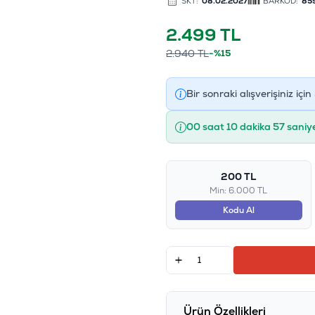
SKT:
08.02.2027
BARKOD:
85
2.499
TL
2.940
TL
-%15
Bir sonraki alışverişiniz için
00 saat 10 dakika 56 saniy
200 TL
Min: 6.000 TL
Kodu Al
Ürün Özellikleri