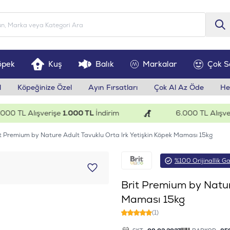
öpek
Kuş
Balık
Markalar
Çok S
l
Köpeğinize Özel
Ayın Fırsatları
Çok Al Az Öde
He
TL Alışverişe
1.000 TL
İndirim
6.000 TL Alışverişe
t Premium by Nature Adult Tavuklu Orta Irk Yetişkin Köpek Maması 15kg
%100 Orijinallik Ga
Brit Premium by Natur
Maması 15kg
(1)