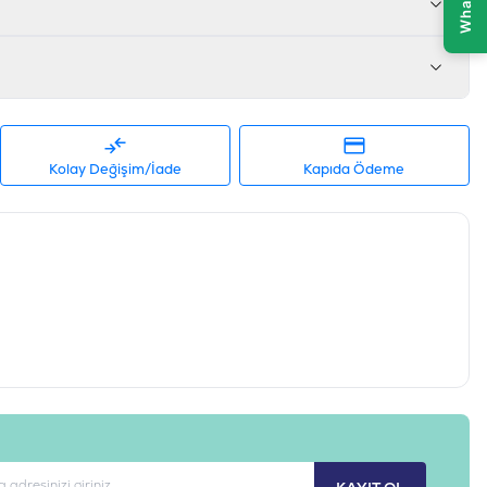
 1.000 IU, Vitamin E 400 mg, Biyotin 0,5 mg, Kolin Klorid 500 mg,
0 mg, Aminoasit hidrat demir şelatı 60 mg, Aminoasit hidrat manganez
201) 0,5 mg, Aminoasit hidrat bakır şelatı 12 mg, Metabolize enerji:
Kolay Değişim/İade
Kapıda Ödeme
avuk Etli
rta Irk / Medium
2 KG ve Üzeri
595602526376
70818