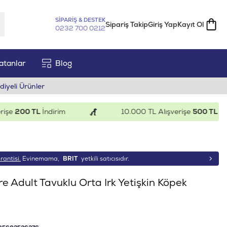
SİPARİŞ & DESTEK
Sipariş Takip
Giriş Yap
Kayıt Ol
0232 700 0212
atanlar
Blog
diyeli Ürünler
200 TL
İndirim
10.000 TL Alışverişe
500 TL
İndirim
rantisi.
Evinemama,
BRIT
yetkili satıcısıdır.
e Adult Tavuklu Orta Irk Yetişkin Köpek