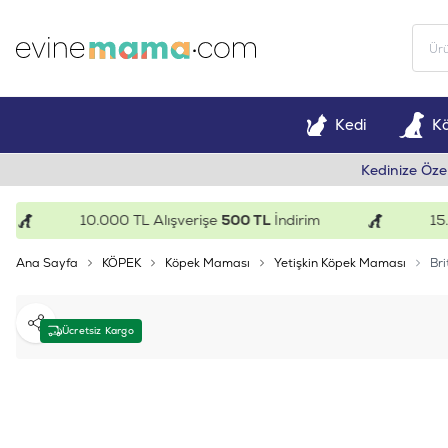
Kedi
K
Kedinize Öze
10.000 TL Alışverişe
500 TL
İndirim
15.000 
Ana Sayfa
KÖPEK
Köpek Maması
Yetişkin Köpek Maması
Bri
Paylaş
Ücretsiz Kargo