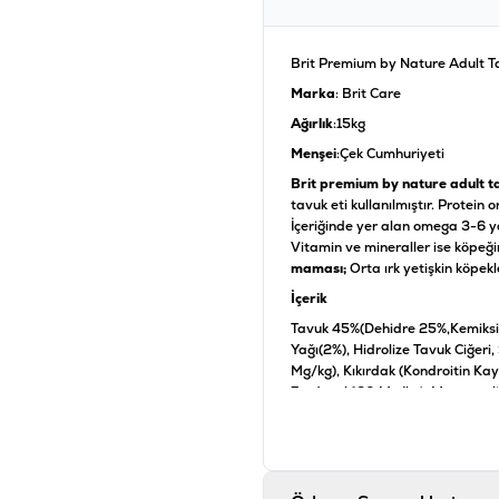
Brit Premium by Nature Adult Ta
Marka
: Brit Care
Ağırlık
:15kg
Menşei
:Çek Cumhuriyeti
Brit premium by nature adult t
tavuk eti kullanılmıştır. Protein 
İçeriğinde yer alan omega 3-6 ya
Vitamin ve mineraller ise köpeği
maması;
Orta ırk yetişkin köpekl
İçerik
Tavuk 45%(Dehidre 25%,Kemiksiz
Yağı(2%), Hidrolize Tavuk Ciğer
Mg/kg), Kıkırdak (Kondroitin Kay
Zerdeçal 120 Mg/kg), Mannanolig
Yukka (90Mg/kg), Kurutulmuş Pa
50Mg/kg), Kurutulmuş Yabanmer
Analiz
Ham Protein %26, Yağ İçeriği %1