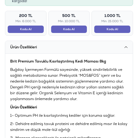
kargoda!
200 TL
500 TL
1.000 TL
Min: 6.000 TL
Min: 10.000 TL
Min: 15.000 TL
Kodu Al
Kodu Al
Kodu Al
Ürün Özellikleri
Brit Premium Tavuklu Kısırlaştırılmış Kedi Maması 8kg
Buğday İçermeyen Formülü sayesinde, yüksek sindirilebilirlik ve
sağlıklı metabolizma sunar. Prebiyotik “MOS&FOS” içerir ve bu
nedenle kedizin bağışıklık sisteminin güçlenmesine yardımcı olur.
Dengeli PH içeriği nedeniyle kedinizin idrar yolları sistemi sağlıklı
bir düzene gelir. Organik Selenyum ve Vitamin E içeriği kedinizin
yaşlanmasını önlemede yardımcı olur.
Ürün Özellikleri
1– Optimum PH ile kısırlaştırılmış kediler için koruma sağlar.
2- Dehidre edilmiş tavuk proteini ve dehidre edilmiş mısır ile kolay
sindirim ve düşük mole-kül ağırlığı