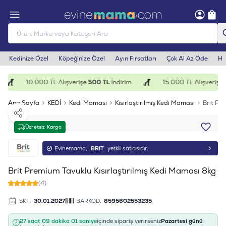
Kedinize Özel
Köpeğinize Özel
Ayın Fırsatları
Çok Al Az Öde
He
10.000 TL Alışverişe
500 TL
İndirim
15.000 TL Alışverişe
1
Ana Sayfa
KEDİ
Kedi Maması
Kısırlaştırılmış Kedi Maması
Brit Pr
Paylaş
Ücretsiz Kargo
Evinemama,
BRIT
yetkili satıcısıdır.
Brit Premium Tavuklu Kısırlaştırılmış Kedi Maması 8kg
(4)
SKT:
30.01.2027
BARKOD:
8595602553235
27 saat 09 dakika 00 saniye
içinde sipariş verirseniz
Pazartesi günü