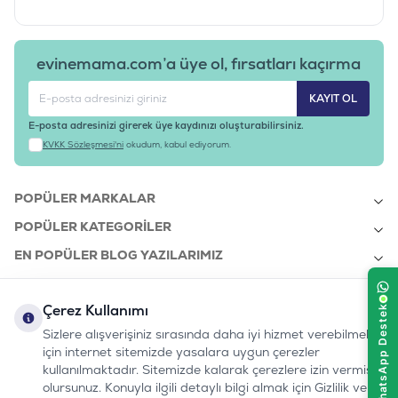
evinemama.com’a üye ol, fırsatları kaçırma
KAYIT OL
E-posta adresinizi girerek üye kaydınızı oluşturabilirsiniz.
KVKK Sözleşmesi'ni
okudum, kabul ediyorum.
POPÜLER MARKALAR
POPÜLER KATEGORILER
EN POPÜLER BLOG YAZILARIMIZ
EN SON BLOG YAZILARIMIZ
Çerez Kullanımı
KURUMSAL
Sizlere alışverişiniz sırasında daha iyi hizmet verebilmek
için internet sitemizde yasalara uygun çerezler
kullanılmaktadır. Sitemizde kalarak çerezlere izin vermiş
bizi takip edin:
olursunuz. Konuyla ilgili detaylı bilgi almak için Gizlilik ve
0232 7000 212