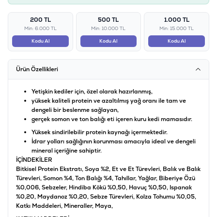
200 TL
500 TL
1.000 TL
Min: 6.000 TL
Min: 10.000 TL
Min: 15.000 TL
Kodu Al
Kodu Al
Kodu Al
Ürün Özellikleri
Yetişkin kediler için, özel olarak hazırlanmış,
yüksek kaliteli protein ve azaltılmış yağ oranı ile tam ve
dengeli bir beslenme sağlayan,
gerçek somon ve ton balığı eti içeren kuru kedi mamasıdır.
Yüksek sindirilebilir protein kaynağı içermektedir.
İdrar yolları sağlığının korunması amacıyla ideal ve dengeli
mineral içeriğine sahiptir.
İÇİNDEKİLER
Bitkisel Protein Ekstratı, Soya %2, Et ve Et Türevleri, Balık ve Balık
Türevleri, Somon %4, Ton Balığı %4, Tahıllar, Yağlar, Biberiye Özü
%0,006, Sebzeler, Hindiba Kökü %0,50, Havuç %0,50, Ispanak
%0,20, Maydanoz %0,20, Sebze Türevleri, Kolza Tohumu %0,05,
Katkı Maddeleri, Mineraller, Maya,