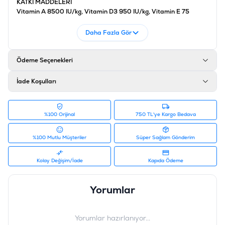
KATKI MADDELERİ
Vitamin A 8500 IU/kg, Vitamin D3 950 IU/kg, Vitamin E 75
mg/kg, Vitamin C 70 mg/kg,
Daha Fazla Gör
ANALİTİK BİLEŞENLER
Ham Protein %34, Ham Yağ %12, Nem %9,50, Ham Selüloz %3, Kül
%8, Kalsiyum %1,30, Fosfor %1,30,
Ödeme Seçenekleri
Ürün Filtreleri
İçerik
:
Balıklı, Somonlu
İade Koşulları
Barkod
:
5997204514738
Tedarikçi Ürün Kodu
:
12251714
%100 Orijinal
750 TL'ye Kargo Bedava
%100 Mutlu Müşteriler
Süper Sağlam Gönderim
Kolay Değişim/İade
Kapıda Ödeme
Yorumlar
Yorumlar hazırlanıyor...