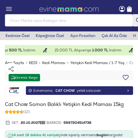
Kedinize Özel
Köpeğinize Özel
Ayın Fırsatları
Çok Al Az Öde
He
rişe
500 TL
İndirim
15.000 TL Alışverişe
1.000 TL
İndirim
Ana Sayfa
KEDİ
Kedi Maması
Yetişkin Kedi Maması / 1-7 Yaş
Cat 
Paylaş
Ücretsiz Kargo
Evinemama,
CAT CHOW
yetkili satıcısıdır.
Cat Chow Somon Balıklı Yetişkin Kedi Maması 15kg
(12)
SKT:
20.10.2027
BARKOD:
5997204514738
14 saat 18 dakika 41 saniye
içinde sipariş verirseniz
bugün
kargoda!