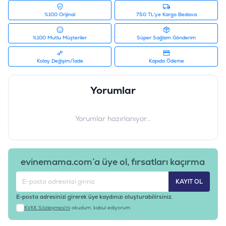
%100 Orijinal
750 TL'ye Kargo Bedava
%100 Mutlu Müşteriler
Süper Sağlam Gönderim
Kolay Değişim/İade
Kapıda Ödeme
Yorumlar
Yorumlar hazırlanıyor...
evinemama.com’a üye ol, fırsatları kaçırma
KAYIT OL
E-posta adresinizi girerek üye kaydınızı oluşturabilirsiniz.
KVKK Sözleşmesi'ni
okudum, kabul ediyorum.