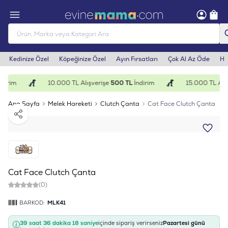
Kedinize Özel
Köpeğinize Özel
Ayın Fırsatları
Çok Al Az Öde
He
dirim
10.000 TL Alışverişe
500 TL
İndirim
15.000 TL Alış
Ana Sayfa
Melek Hareketi
Clutch Çanta
Cat Face Clutch Çanta
Paylaş
Cat Face Clutch Çanta
(0)
BARKOD:
MLK41
39 saat 36 dakika 17 saniye
içinde sipariş verirseniz
Pazartesi günü